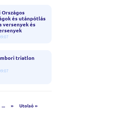
i Országos
ágok és utánpótlás
a versenyek és
ersenyek
09:07
mbori triatlon
09:07
...
»
Utolsó »