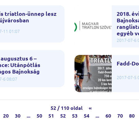
is triatlon-ünnep lesz
2018. év
aújvárosban
Bajnoks
ranglist
7-11 01:07
egyéb v
2017-07-6 
 augusztus 6 –
Fadd-Do
nce: Utánpótlás
ágos Bajnokság
2017-07-5 
7-6 08:07
52 / 110 oldal
«
20
30
...
50
51
52
53
54
...
60
70
80