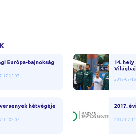
K
ági Európa-bajnokság
14. hely
Világba
7-17 05:07
2017-07-16
gversenyek hétvégéje
2017. é
7-12 08:07
2017-07-11