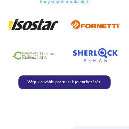
hogy segítik munkánkat!
Várjuk további partnerek jelentkezését!