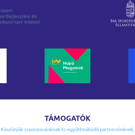
TÁMOGATÓK
Köszönjük szponzorainknak
és együttműködő partnereinknek,