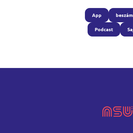
App
beszám
Podcast
Sa