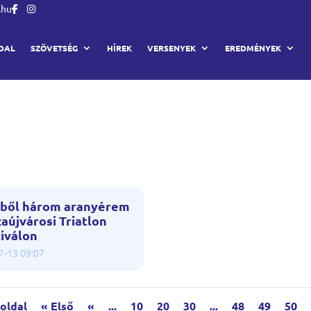
.hu
DAL
SZÖVETSÉG
HÍREK
VERSENYEK
EREDMÉNYEK
ből három aranyérem
zaújvárosi Triatlon
iválon
7-13 09:07
 oldal
« Első
«
...
10
20
30
...
48
49
50