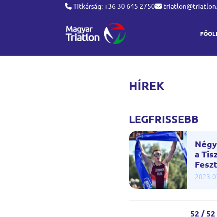
Titkárság: +36 30 645 2750
triatlon@triatlon
FŐOL
HÍREK
LEGFRISSEBB
Négy
a Tis
Feszt
2023-0
52 / 52