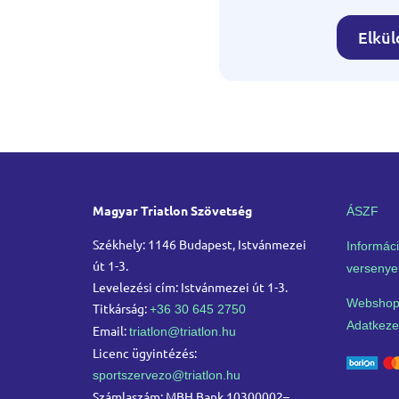
Elkü
Magyar Triatlon Szövetség
ÁSZF
Székhely: 1146 Budapest, Istvánmezei
Informáci
út 1-3.
versenye
Levelezési cím: Istvánmezei út 1-3.
Webshop
Titkárság:
+36 30 645 2750
Adatkezel
Email:
triatlon@triatlon.hu
Licenc ügyintézés:
sportszervezo@triatlon.hu
Számlaszám: MBH Bank 10300002–