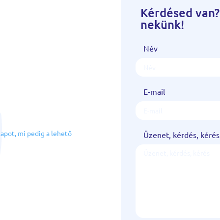
Kérdésed van?
nekünk!
Név
E-mail
!
lapot, mi pedig a lehető
Üzenet, kérdés, kérés