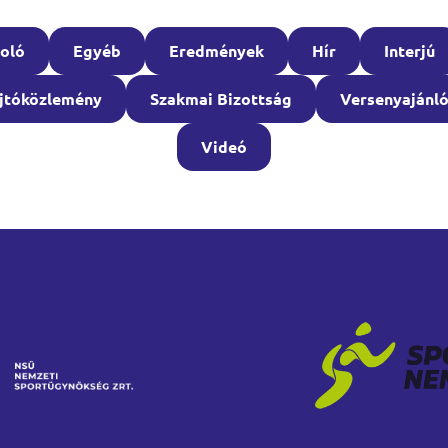
oló
Egyéb
Eredmények
Hír
Interjú
jtóközlemény
Szakmai Bizottság
Versenyajánl
Videó