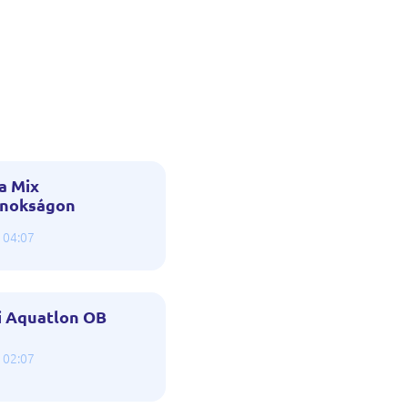
 a Mix
jnokságon
 04:07
vi Aquatlon OB
 02:07