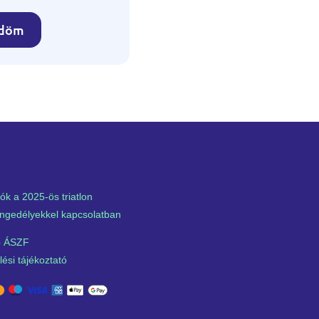
ldöm
ók a 2025-ös triatlon
ngedélyekkel kapcsolatban
 ÁSZF
ési tájékoztató