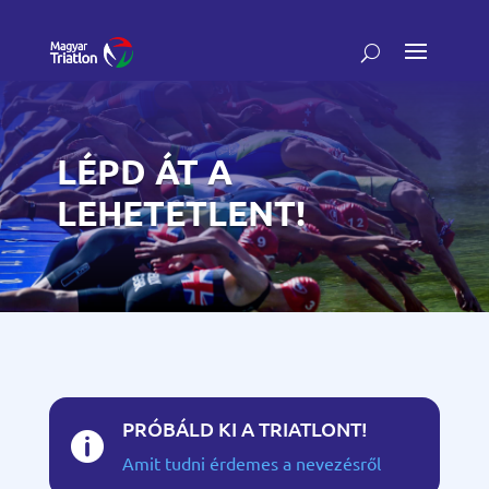
LÉPD ÁT A
LEHETETLENT!
PRÓBÁLD KI A TRIATLONT!

Amit tudni érdemes a nevezésről