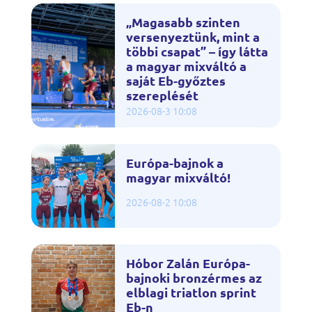
„Magasabb szinten
versenyeztünk, mint a
többi csapat” – így látta
a magyar mixváltó a
saját Eb-győztes
szereplését
2026-08-3 10:08
Európa-bajnok a
magyar mixváltó!
2026-08-2 10:08
Hóbor Zalán Európa-
bajnoki bronzérmes az
elblagi triatlon sprint
Eb-n