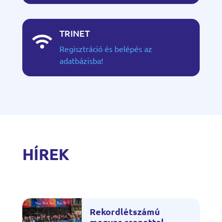
TRINET

Regisztráció és belépés az
adatbázisba!
HÍREK
Rekordlétszámú
magyar csapattal