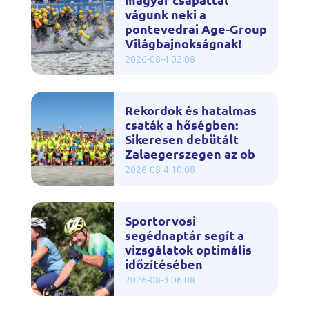
vágunk neki a
pontevedrai Age-Group
Világbajnokságnak!
2026-08-4 02:08
Rekordok és hatalmas
csaták a hőségben:
Sikeresen debütált
Zalaegerszegen az ob
2026-08-4 10:08
Sportorvosi
segédnaptár segít a
vizsgálatok optimális
időzítésében
2026-08-3 06:08