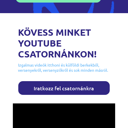
KÖVESS MINKET
YOUTUBE
CSATORNÁNKON!
Izgalmas videók itthoni és külföldi berkekből,
versenyekről, versenyzőkről és sok minden másról.
Iratkozz fel csatornánkra