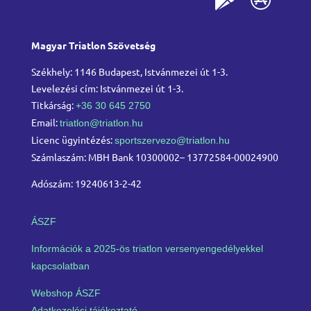
Magyar Triatlon Szövetség
Székhely: 1146 Budapest, Istvánmezei út 1-3.
Levelezési cím: Istvánmezei út 1-3.
Titkárság:
+36 30 645 2750
Email:
triatlon@triatlon.hu
Licenc ügyintézés:
sportszervezo@triatlon.hu
Számlaszám: MBH Bank 10300002– 13772584-00024900
Adószám: 19240613-2-42
ÁSZF
Információk a 2025-ös triatlon versenyengedélyekkel
kapcsolatban
Webshop ÁSZF
Adatkezelési tájékoztató