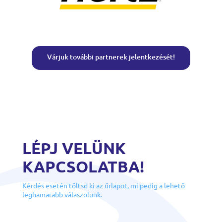
Várjuk további partnerek jelentkezését!
LÉPJ VELÜNK
KAPCSOLATBA!
Kérdés esetén töltsd ki az űrlapot, mi pedig a lehető
leghamarabb válaszolunk.