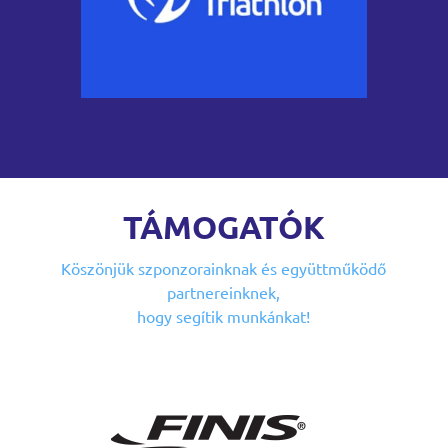
TÁMOGATÓK
Köszönjük szponzorainknak
és együttműködő
partnereinknek,
hogy segítik munkánkat!