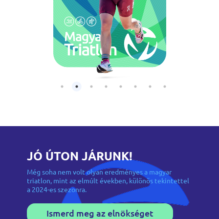
JÓ ÚTON JÁRUNK!
Még soha nem volt olyan eredményes a magyar
triatlon, mint az elmúlt években, különös tekintettel
a 2024-es szezonra.
Ismerd meg az elnökséget