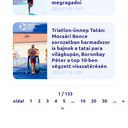
megragadni
2026-07-20 11:07
Triatlon-ünnep Tatán:
Mocsári Bence
sorozatban harmadszor
is bajnok a tatai para
világkupán, Boronkay
Péter a top 10-ben
végzett visszatérésén
2026-07-18 10:07
1 / 133
oldal
1
2
3
4
5
...
10
20
30
...
»
»