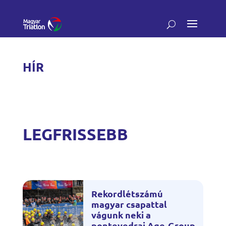
HÍR
LEGFRISSEBB
Rekordlétszámú
magyar csapattal
vágunk neki a
pontevedrai Age-Group