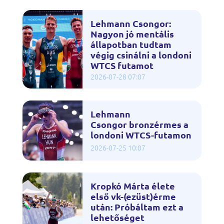
Lehmann Csongor:
Nagyon jó mentális
állapotban tudtam
végig csinálni a londoni
WTCS futamot
2026-07-28 07:07
Lehmann
Csongor bronzérmes a
londoni WTCS-futamon
2026-07-25 10:07
Kropkó Márta élete
első vk-(ezüst)érme
után: Próbáltam ezt a
lehetőséget