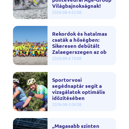
Világbajnokságnak!
2026-08-4 02:08
Rekordok és hatalmas
csaták a hőségben:
Sikeresen debütált
Zalaegerszegen az ob
2026-08-4 10:08
Sportorvosi
segédnaptár segít a
vizsgálatok optimális
időzítésében
2026-08-3 06:08
„Magasabb szinten