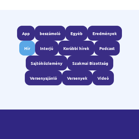
App
beszámoló
Egyéb
Eredmények
Hír
Interjú
Korábbi hírek
Podcast
Sajtóközlemény
Szakmai Bizottság
Versenyajánló
Versenyek
Videó