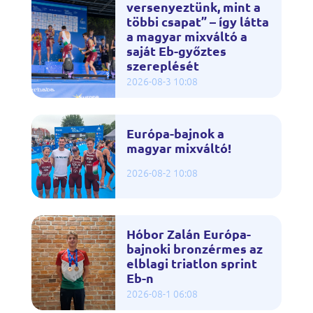
versenyeztünk, mint a
többi csapat” – így látta
a magyar mixváltó a
saját Eb-győztes
szereplését
2026-08-3 10:08
Európa-bajnok a
magyar mixváltó!
2026-08-2 10:08
Hóbor Zalán Európa-
bajnoki bronzérmes az
elblagi triatlon sprint
Eb-n
2026-08-1 06:08