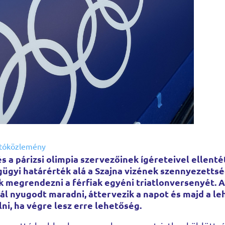
jtóközlemény
és a párizsi olimpia szervezőinek ígéreteivel elle
ügyi határérték alá a Szajna vizének szennyezettsé
 megrendezni a férfiak egyéni triatlonversenyét. A
bál nyugodt maradni, áttervezik a napot és majd a le
lni, ha végre lesz erre lehetőség.