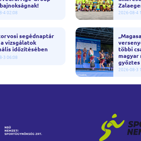
gbajnokságnak!
Zalaege
8-4 02:08
2026-08-4 
torvosi segédnaptár
„Magasa
 a vizsgálatok
verseny
ális időzítésében
többi cs
magyar m
8-3 06:08
győztes
2026-08-3 