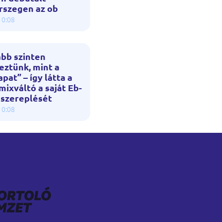
rszegen az ob
10:08
bb szinten
eztünk, mint a
apat” – így látta a
ixváltó a saját Eb-
 szereplését
10:08