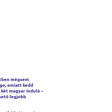
ntétben mégsem
ge, emiatt kedd
 két magyar induló –
hető legjobb