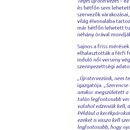
Teljes újratervezés
– ez
és hétfőn sem lehetett
szervezők várakozásai, 
világ élvonalába tart
már hétfőn lehetett tu
néhány órával mondják 
Sajnos a friss mérések
elhalasztották a férfi 
induló női verseny vég
szennyezettségi adato
„Újratervezünk, nem t
igazgatója.
„Szerencse 
amikor megszületett a d
talán legfontosabb vers
valahol edzeniük kell, 
Például a kerékpárokat
ezeket is vissza kell s
legfontosabb, hogy nyug