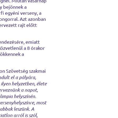
égnél. Miután vasárnap
gy bejönnek a
rfi egyéni verseny, a
ongorral. Azt azonban
rvezett rajt előtt
rendezésére, emiatt
közvetlenül a 8 órakor
csökkennek a
tlon Szövetség szakmai
dult el a pályára,
ilyen helyzetben, élete
terveznünk a napot,
limpia helyszínén.
versenyhelyszínre, most
sabbak leszünk. A
tlon arról is szól,