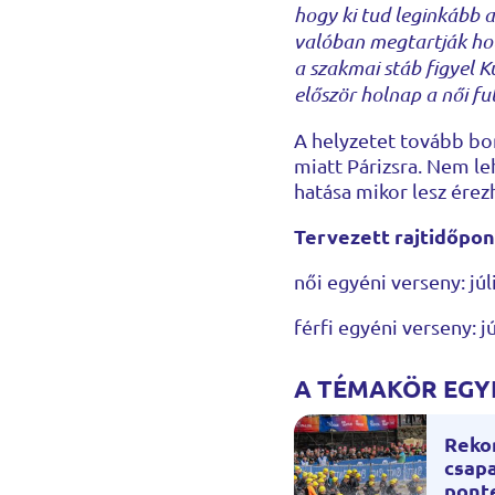
hogy ki tud leginkább 
valóban megtartják hol
a szakmai stáb figyel K
először holnap a női f
A helyzetet tovább bon
miatt Párizsra. Nem le
hatása mikor lesz érez
Tervezett rajtidőpon
női egyéni verseny: júl
férfi egyéni verseny: j
A TÉMAKÖR EGYÉ
Reko
csapa
pont