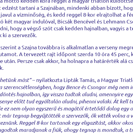
 a mottó kedden kora reggel a magyar triatlon küldötts
 edzést tartani a Szajnában, mindenki abban bízott, ho
javul a vízminőség, és kedd reggel 8-kor elrajtolhat a fé
ozó két magyar indulóval, Bicsák Bencével és Lehmann Cs
dni, hogy a végső szót csak kedden hajnalban, vagyis a te
ki a szervezők.
 szerint a Szajna továbbra is alkalmatlan a verseny meg
futamot. A tervezett rajt időpont szerda 10 óra 45 perc, 
e után. Persze csak akkor, ha holnapra a határérték alá 
k.
ehetünk mást”
– nyilatkozta Lipták Tamás, a Magyar Tria
a szerencsétlenségben, hogy Bence és Csongor még nem in
öntés hajnalban, így vissza tudtak aludni, amennyire egy 
enye előtt tud egyáltalán aludni, pihenni valaki. Át kell 
de ez nem olyan egyszerű és magától értetődő dolog egy o
 már tegnap begyűjtötték a szervezők, ők vitték volna a 
zereznünk. Reggel 8-kor tartanak egy eligazítást, akkor oko
odtak maradjanak a fiúk, ahogy tegnap is mondtuk, a tria