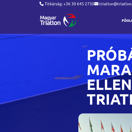
Titkárság: +36 30 645 2750
triatlon@triatlon
FŐOL
PRÓB
MARA
ELLEN
TRIA