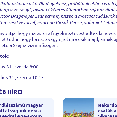
alkalmazkodni a körülményekhez, próbálunk ebben is a leg
nap a versenyt, akkor tökéletes állapotban rajthoz állni
uttor-Bragmayer Zsanettre is, hiszen a mostani tudásunk s
utam résztvevőivel, és utána Bicsák Bence, valamint Lehm
yolítja, hogy ma estére figyelmeztetést adtak ki heves 
het tudni, hogy ha este vagy éjjel újra esik majd, annak
hető a Szajna vízminőségén.
tok:
ius 31., szerda 8:00
úlius 31., szerda 10:45
B HÍREI
rdlétszámú magyar
Rekordo
ttal vágunk neki a
csaták 
evedrai Age-Group
Sikeres