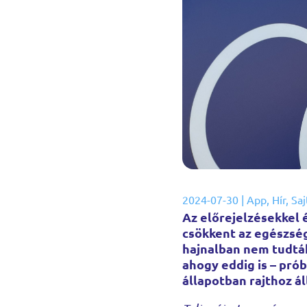
2024-07-30
|
App
,
Hír
,
Sa
Az előrejelzésekkel 
csökkent az egészség
hajnalban nem tudták
ahogy eddig is – pró
állapotban rajthoz ál