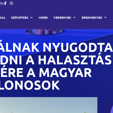
.hu
DAL
SZÖVETSÉG
HÍREK
VERSENYEK
EREDMÉNYEK
ÁLNAK NYUGODT
DNI A HALASZTÁS
ÉRE A MAGYAR
TLONOSOK