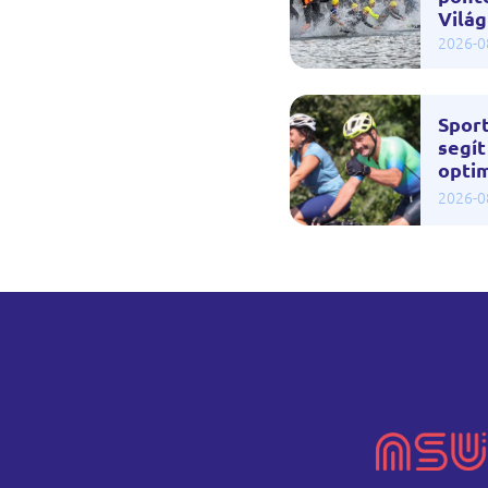
Vilá
2026-0
Spor
segít
optim
2026-0