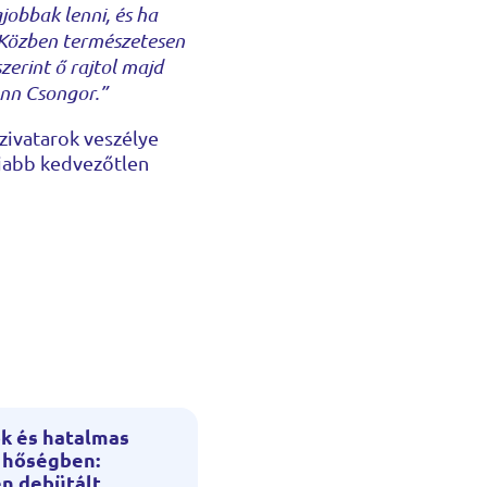
jobbak lenni, és ha
. Közben természetesen
zerint ő rajtol majd
ann Csongor.”
zivatarok veszélye
 újabb kedvezőtlen
k és hatalmas
a hőségben:
en debütált