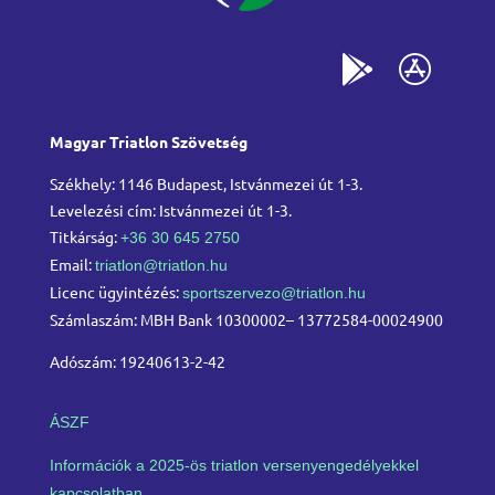
Magyar Triatlon Szövetség
Székhely: 1146 Budapest, Istvánmezei út 1-3.
Levelezési cím: Istvánmezei út 1-3.
Titkárság:
+36 30 645 2750
Email:
triatlon@triatlon.hu
Licenc ügyintézés:
sportszervezo@triatlon.hu
Számlaszám: MBH Bank 10300002– 13772584-00024900
Adószám: 19240613-2-42
ÁSZF
Információk a 2025-ös triatlon versenyengedélyekkel
kapcsolatban