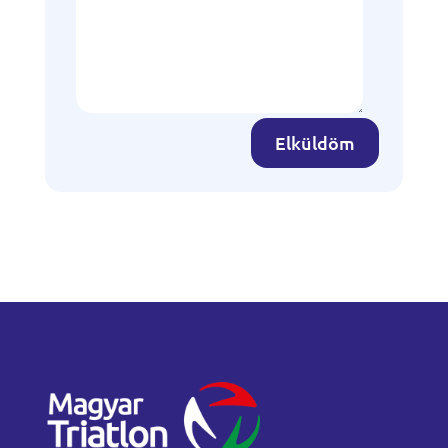
Elküldöm