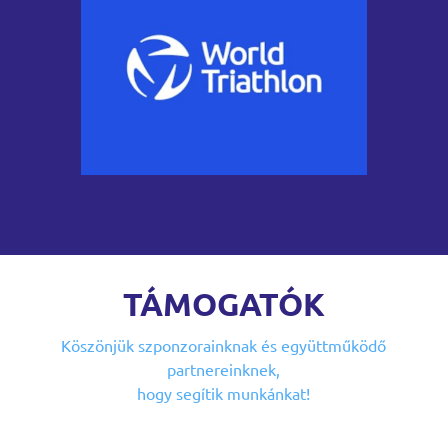
TÁMOGATÓK
Köszönjük szponzorainknak
és együttműködő
partnereinknek,
hogy segítik munkánkat!