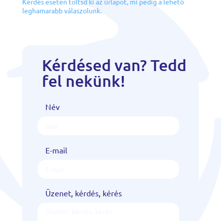
Kérdés esetén töltsd ki az űrlapot, mi pedig a lehető
leghamarabb válaszolunk.
Kérdésed van? Tedd
fel nekünk!
Név
E-mail
Üzenet, kérdés, kérés