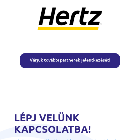
Várjuk további partnerek jelentkezését!
LÉPJ VELÜNK
KAPCSOLATBA!