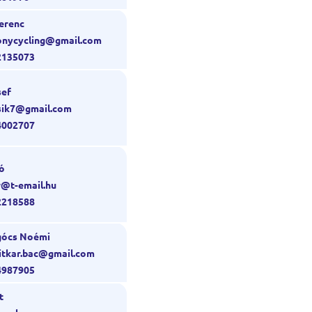
erenc
sonycycling@gmail.com
2135073
sef
csik7@gmail.com
4002707
ó
w@t-email.hu
2218588
gócs Noémi
titkar.bac@gmail.com
4987905
t