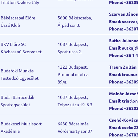
Triatlon Szakosztály
Phone: +3620
Szarvas János
Békéscsabai Előre
5600 Békéscsaba,
Email: szarv
Úszó Klub
Árpád sor 3.
Phone: +3630
Sutka Juliann
BKV Előre SC
1087 Budapest,
Email: sutkaj
Közhasznú Szervezet
Sport utca 2.
Phone: +36 1 
1222 Budapest,
Traum Zoltán
Budafoki Munkás
Promontor utca
Email: traum.
Testedző Egyesület
89/a.
Phone: +3630
Molnár Józse
Budai Barracudák
1037 Budapest,
Email: triatl
Sportegyesület
Toboz utca 19. 6 3
Phone: +3620
Csehó-Kovács
Budakeszi Multisport
6430 Bácsalmás,
Email: cseko
Akadémia
Vörösmarty sor 87.
Phone: +3670