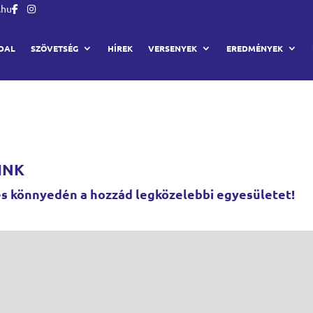
.hu
DAL
SZÖVETSÉG
HÍREK
VERSENYEK
EREDMÉNYEK
INK
és könnyedén a hozzád legközelebbi egyesületet!