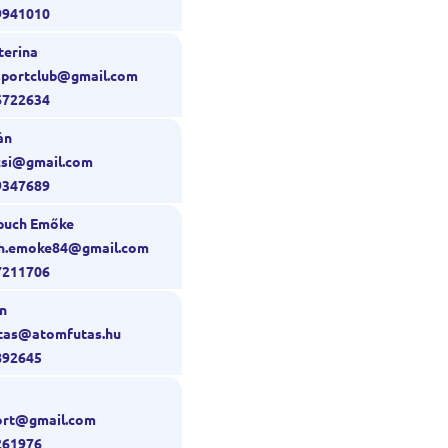
9941010
terina
nsportclub@gmail.com
6722634
án
icsi@gmail.com
9347689
puch Emőke
uch.emoke84@gmail.com
7211706
án
utas@atomfutas.hu
892645
port@gmail.com
261976