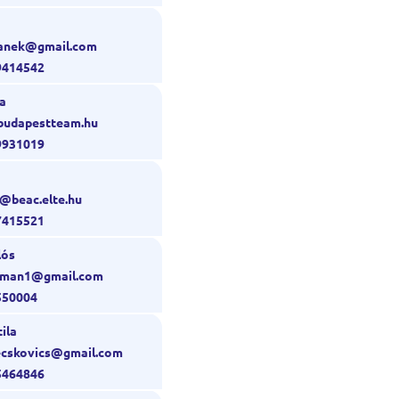
.vanek@gmail.com
9414542
a
budapestteam.hu
9931019
n@beac.elte.hu
7415521
lós
onman1@gmail.com
550004
ila
.fecskovics@gmail.com
5464846