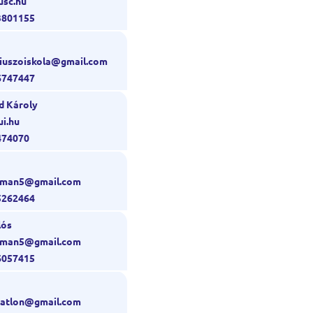
usc.hu
3801155
niuszoiskola@gmail.com
6747447
d Károly
ui.hu
474070
onman5@gmail.com
5262464
lós
onman5@gmail.com
6057415
a
riatlon@gmail.com