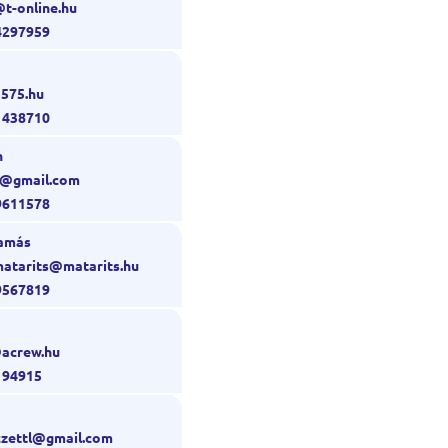
@t-online.hu
4297959
@575.hu
1438710
n
ti@gmail.com
9611578
Tamás
matarits@matarits.hu
9567819
@acrew.hu
194915
czettl@gmail.com