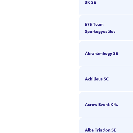
3K SE
575 Team
Sportegyesület
Ábrahámhegy SE
Achilleus SC
Acrew Event Kft.
Alba Triatlon SE