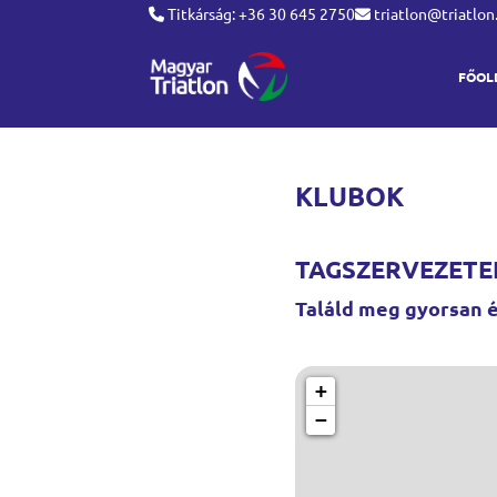
Titkárság: +36 30 645 2750
triatlon@triatlon
FŐOL
KLUBOK
TAGSZERVEZETE
Találd meg gyorsan 
+
−