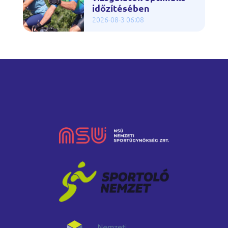
időzítésében
2026-08-3 06:08