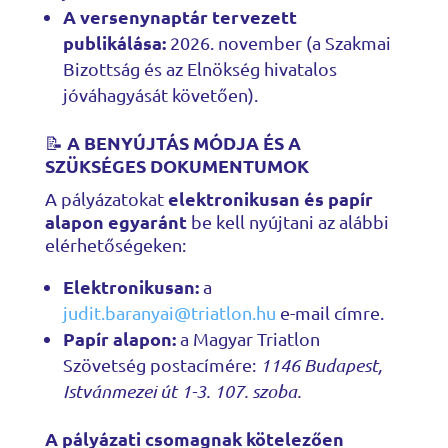
A versenynaptár tervezett
publikálása:
2026. november (a Szakmai
Bizottság és az Elnökség hivatalos
jóváhagyását követően).
📝
A BENYÚJTÁS MÓDJA ÉS A
SZÜKSÉGES DOKUMENTUMOK
elektronikusan és papír
A pályázatokat
alapon egyaránt
be kell nyújtani az alábbi
elérhetőségeken:
Elektronikusan:
a
judit.baranyai@triatlon.hu
e-mail címre.
Papír alapon:
a Magyar Triatlon
Szövetség postacímére:
1146 Budapest,
Istvánmezei út 1-3. 107. szoba.
A pályázati csomagnak kötelezően