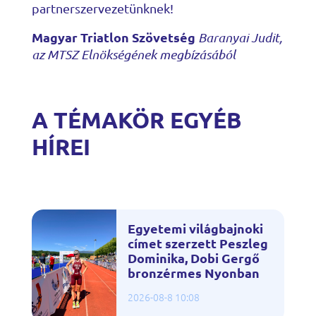
partnerszervezetünknek!
Magyar Triatlon Szövetség
Baranyai Judit,
az MTSZ Elnökségének megbízásából
A TÉMAKÖR EGYÉB
HÍREI
Egyetemi világbajnoki
címet szerzett Peszleg
Dominika, Dobi Gergő
bronzérmes Nyonban
2026-08-8 10:08