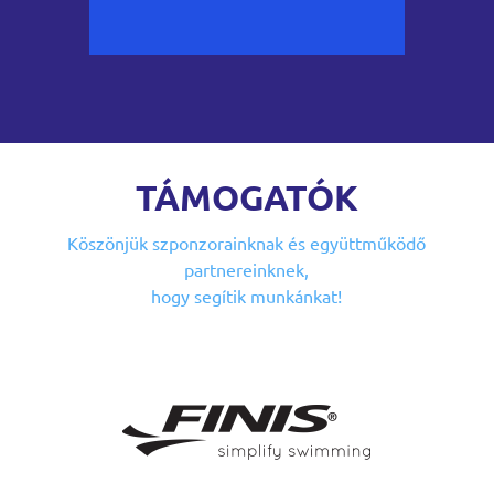
TÁMOGATÓK
Köszönjük szponzorainknak
és együttműködő
partnereinknek,
hogy segítik munkánkat!