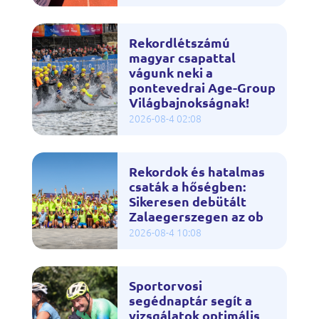
Rekordlétszámú
magyar csapattal
vágunk neki a
pontevedrai Age-Group
Világbajnokságnak!
2026-08-4 02:08
Rekordok és hatalmas
csaták a hőségben:
Sikeresen debütált
Zalaegerszegen az ob
2026-08-4 10:08
Sportorvosi
segédnaptár segít a
vizsgálatok optimális