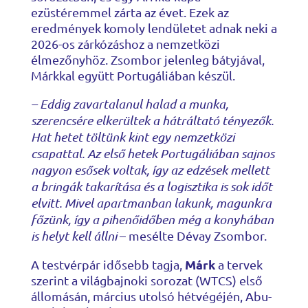
ezüstéremmel zárta az évet. Ezek az
eredmények komoly lendületet adnak neki a
2026-os zárkózáshoz a nemzetközi
élmezőnyhöz. Zsombor jelenleg bátyjával,
Márkkal együtt Portugáliában készül.
– Eddig zavartalanul halad a munka,
szerencsére elkerültek a hátráltató tényezők.
Hat hetet töltünk kint egy nemzetközi
csapattal. Az első hetek Portugáliában sajnos
nagyon esősek voltak, így az edzések mellett
a bringák takarítása és a logisztika is sok időt
elvitt. Mivel apartmanban lakunk, magunkra
főzünk, így a pihenőidőben még a konyhában
is helyt kell állni
– mesélte Dévay Zsombor.
Márk
A testvérpár idősebb tagja,
a tervek
szerint a világbajnoki sorozat (WTCS) első
állomásán, március utolsó hétvégéjén, Abu-