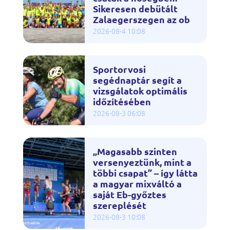
Sikeresen debütált
Zalaegerszegen az ob
2026-08-4 10:08
Sportorvosi
segédnaptár segít a
vizsgálatok optimális
időzítésében
2026-08-3 06:08
„Magasabb szinten
versenyeztünk, mint a
többi csapat” – így látta
a magyar mixváltó a
saját Eb-győztes
szereplését
2026-08-3 10:08