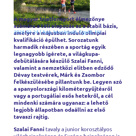
A magyar triatlonsport élmezőnye
számára a téli alapozás az a stabil bázis,
2026-02-24
|
App
,
beszámoló
,
Egyéb
,
Hír
amelyre a májusban induló olimpiai
kvalifikáció épülhet. Sorozatunk
harmadik részében a sportág egyik
legnagyobb ígérete, a világkupa-
debütálására készülő Szalai Fanni,
valamint a nemzetközi elitben edződő
Dévay testvérek, Márk és Zsombor
felkészülésébe pillantunk be. Legyen szó
a spanyolországi kilométergyűjtésről
vagy a portugáliai esős hetekről, a cél
mindenki számára ugyanaz: a lehető
legjobb állapotban odaállni az első
tavaszi rajtig.
Szalai Fanni
tavaly a junior korosztályos
világbajnokságon és Európa-bajnokságon is