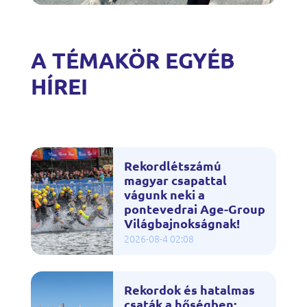
A TÉMAKÖR EGYÉB
HÍREI
Rekordlétszámú
magyar csapattal
vágunk neki a
pontevedrai Age-Group
Világbajnokságnak!
2026-08-4 02:08
Rekordok és hatalmas
csaták a hőségben: