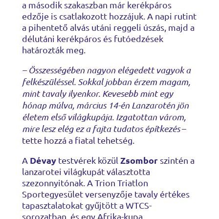
a második szakaszban már kerékpáros
edzője is csatlakozott hozzájuk. A napi rutint
a pihentető alvás utáni reggeli úszás, majd a
délutáni kerékpáros és futóedzések
határozták meg.
– Összességében nagyon elégedett vagyok a
felkészüléssel. Sokkal jobban érzem magam,
mint tavaly ilyenkor. Kevesebb mint egy
hónap múlva, március 14-én Lanzarotén jön
életem első világkupája. Izgatottan várom,
mire lesz elég ez a fajta tudatos építkezés
–
tette hozzá a fiatal tehetség.
Dévay
Zsombor
A
testvérek közül
szintén a
lanzarotei világkupát választotta
szezonnyitónak. A Trion Triatlon
Sportegyesület versenyzője tavaly értékes
tapasztalatokat gyűjtött a WTCS-
sorozatban, és egy Afrika-kupa