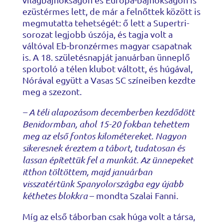
ezüstérmes lett, de már a felnőttek között is
megmutatta tehetségét: ő lett a Supertri-
sorozat legjobb úszója, és tagja volt a
váltóval Eb-bronzérmes magyar csapatnak
is. A 18. születésnapját januárban ünneplő
sportoló a télen klubot váltott, és húgával,
Nórával együtt a Vasas SC színeiben kezdte
meg a szezont.
– A téli alapozásom decemberben kezdődött
Benidormban, ahol 15-20 fokban tehettem
meg az első fontos kilométereket. Nagyon
sikeresnek éreztem a tábort, tudatosan és
lassan építettük fel a munkát. Az ünnepeket
itthon töltöttem, majd januárban
visszatértünk Spanyolországba egy újabb
kéthetes blokkra
– mondta Szalai Fanni.
Míg az első táborban csak húga volt a társa,