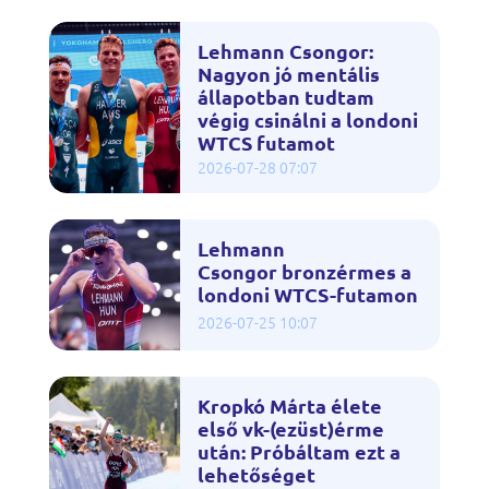
Lehmann Csongor:
Nagyon jó mentális
állapotban tudtam
végig csinálni a londoni
WTCS futamot
2026-07-28 07:07
Lehmann
Csongor bronzérmes a
londoni WTCS-futamon
2026-07-25 10:07
Kropkó Márta élete
első vk-(ezüst)érme
után: Próbáltam ezt a
lehetőséget