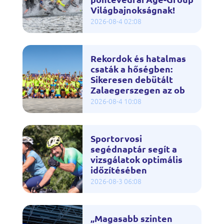
Világbajnokságnak!
2026-08-4 02:08
Rekordok és hatalmas
csaták a hőségben:
Sikeresen debütált
Zalaegerszegen az ob
2026-08-4 10:08
Sportorvosi
segédnaptár segít a
vizsgálatok optimális
időzítésében
2026-08-3 06:08
„Magasabb szinten