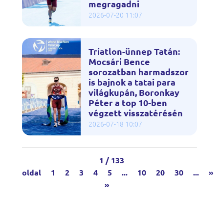
megragadni
2026-07-20 11:07
Triatlon-ünnep Tatán:
Mocsári Bence
sorozatban harmadszor
is bajnok a tatai para
világkupán, Boronkay
Péter a top 10-ben
végzett visszatérésén
2026-07-18 10:07
1 / 133
oldal
1
2
3
4
5
...
10
20
30
...
»
»