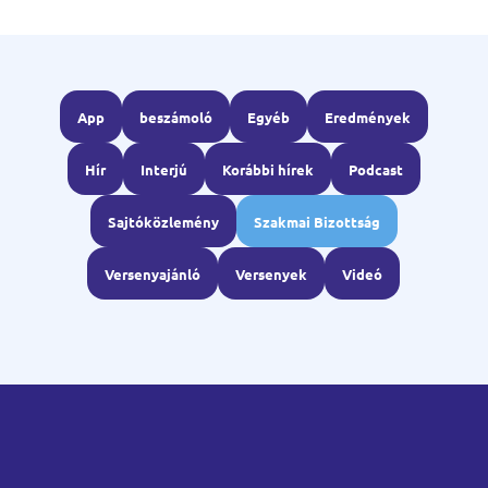
App
beszámoló
Egyéb
Eredmények
Hír
Interjú
Korábbi hírek
Podcast
Sajtóközlemény
Szakmai Bizottság
Versenyajánló
Versenyek
Videó