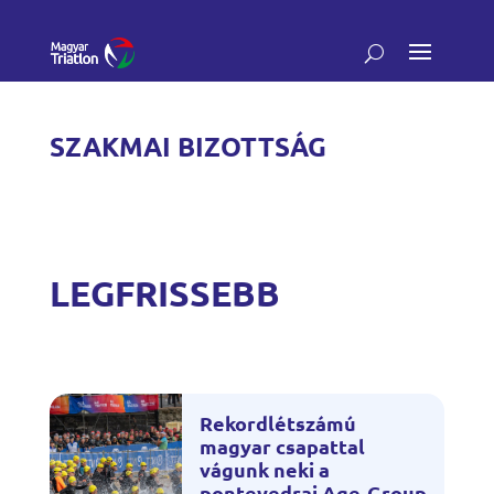
SZAKMAI BIZOTTSÁG
LEGFRISSEBB
Rekordlétszámú
magyar csapattal
vágunk neki a
pontevedrai Age-Group