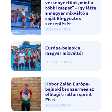
versenyeztünk, mint a
többi csapat” – így látta
a magyar mixváltó a
saját Eb-győztes
szereplését
2026-08-3 10:08
Európa-bajnok a
magyar mixváltó!
2026-08-2 10:08
Hóbor Zalán Európa-
bajnoki bronzérmes az
elblagi triatlon sprint
Eb-n
2026-08-1 06:08