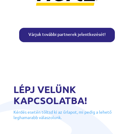
Várjuk további partnerek jelentkezését!
LÉPJ VELÜNK
KAPCSOLATBA!
Kérdés esetén töltsd ki az űrlapot, mi pedig a lehető
leghamarabb válaszolunk.