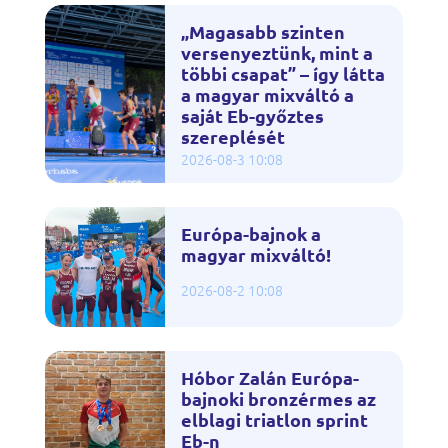
„Magasabb szinten
versenyeztünk, mint a
többi csapat” – így látta
a magyar mixváltó a
saját Eb-győztes
szereplését
2026-08-3 10:08
Európa-bajnok a
magyar mixváltó!
2026-08-2 10:08
Hóbor Zalán Európa-
bajnoki bronzérmes az
elblagi triatlon sprint
Eb-n