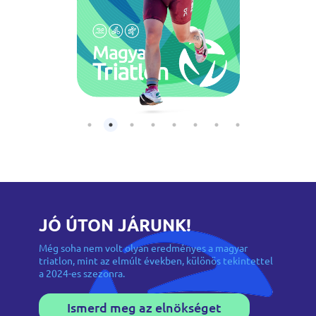
JÓ ÚTON JÁRUNK!
Még soha nem volt olyan eredményes a magyar
triatlon, mint az elmúlt években, különös tekintettel
a 2024-es szezonra.
Ismerd meg az elnökséget