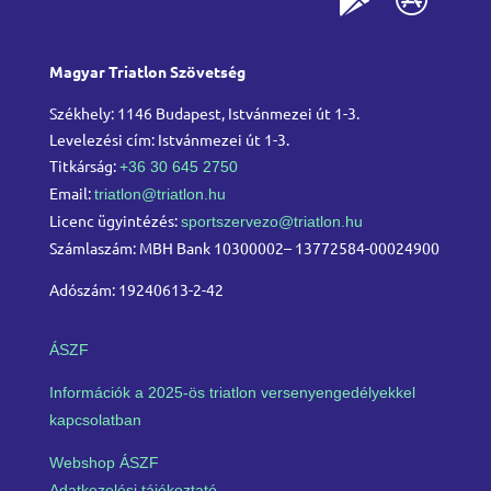
Magyar Triatlon Szövetség
Székhely: 1146 Budapest, Istvánmezei út 1-3.
Levelezési cím: Istvánmezei út 1-3.
Titkárság:
+36 30 645 2750
Email:
triatlon@triatlon.hu
Licenc ügyintézés:
sportszervezo@triatlon.hu
Számlaszám: MBH Bank 10300002– 13772584-00024900
Adószám: 19240613-2-42
ÁSZF
Információk a 2025-ös triatlon versenyengedélyekkel
kapcsolatban
Webshop ÁSZF
Adatkezelési tájékoztató