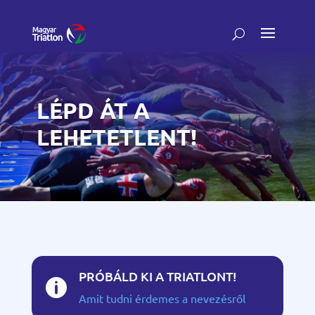
LÉPD ÁT A
LEHETETLENT!
PRÓBÁLD KI A TRIATLONT!

Amit tudni érdemes a nevezésről