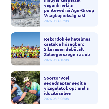
vágunk neki a
pontevedrai Age-Group
Világbajnokságnak!
2026-08-4 02:08
Rekordok és hatalmas
csaták a hőségben:
Sikeresen debütált
Zalaegerszegen az ob
2026-08-4 10:08
Sportorvosi
segédnaptár segít a
vizsgálatok optimális
időzítésében
2026-08-3 06:08