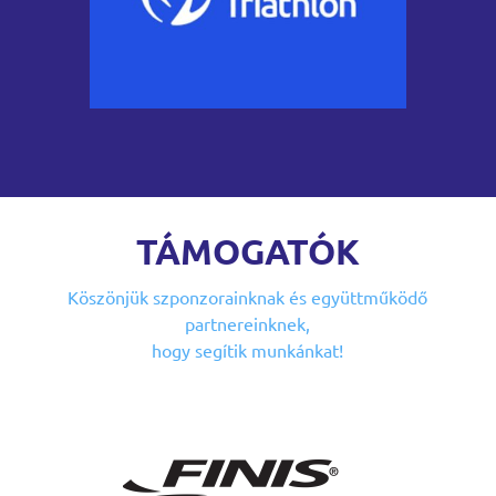
TÁMOGATÓK
Köszönjük szponzorainknak
és együttműködő
partnereinknek,
hogy segítik munkánkat!