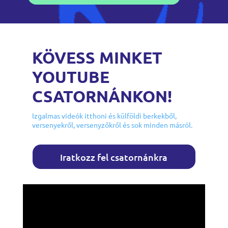
KÖVESS MINKET
YOUTUBE
CSATORNÁNKON!
Izgalmas videók itthoni és külföldi berkekből,
versenyekről, versenyzőkről és sok minden másról.
Iratkozz fel csatornánkra