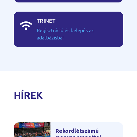
TRINET

Regisztráció és belépés az
adatbázisba!
HÍREK
Rekordlétszámú
magyar csapattal