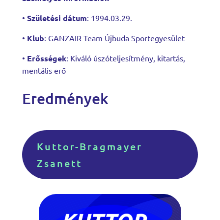
•
Születési dátum
:
1994.03.29.
•
Klub
:
GANZAIR Team Újbuda Sportegyesület
•
Erősségek
: Kiváló úszóteljesítmény, kitartás,
mentális erő
Eredmények
Kuttor-Bragmayer
Zsanett