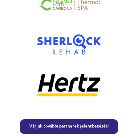
Várjuk további partnerek jelentkezését!