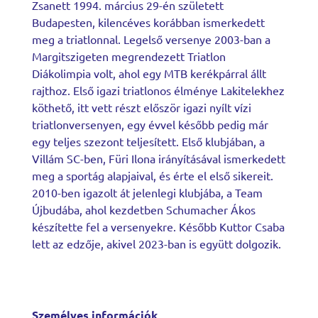
Zsanett 1994. március 29-én született
Budapesten, kilencéves korábban ismerkedett
meg a triatlonnal. Legelső versenye 2003-ban a
Margitszigeten megrendezett Triatlon
Diákolimpia volt, ahol egy MTB kerékpárral állt
rajthoz. Első igazi triatlonos élménye Lakitelekhez
köthető, itt vett részt először igazi nyílt vízi
triatlonversenyen, egy évvel később pedig már
egy teljes szezont teljesített. Első klubjában, a
Villám SC-ben, Füri Ilona irányításával ismerkedett
meg a sportág alapjaival, és érte el első sikereit.
2010-ben igazolt át jelenlegi klubjába, a Team
Újbudába, ahol kezdetben Schumacher Ákos
készítette fel a versenyekre. Később Kuttor Csaba
lett az edzője, akivel 2023-ban is együtt dolgozik.
Személyes információk