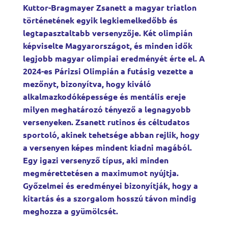
Kuttor-Bragmayer Zsanett a magyar triatlon
történetének egyik legkiemelkedőbb és
legtapasztaltabb versenyzője. Két olimpián
képviselte Magyarországot, és minden idők
legjobb magyar olimpiai eredményét érte el. A
2024-es Párizsi Olimpián a futásig vezette a
mezőnyt, bizonyítva, hogy kiváló
alkalmazkodóképessége és mentális ereje
milyen meghatározó tényező a legnagyobb
versenyeken. Zsanett rutinos és céltudatos
sportoló, akinek tehetsége abban rejlik, hogy
a versenyen képes mindent kiadni magából.
Egy igazi versenyző típus, aki minden
megmérettetésen a maximumot nyújtja.
Győzelmei és eredményei bizonyítják, hogy a
kitartás és a szorgalom hosszú távon mindig
meghozza a gyümölcsét.