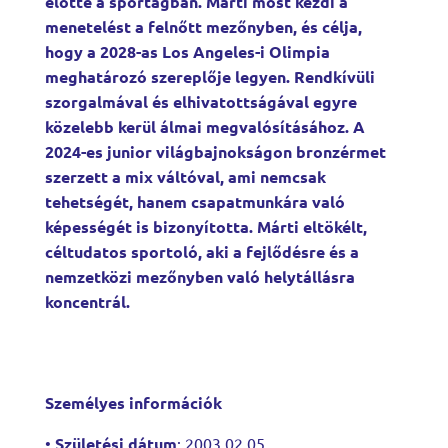
előtte a sportágban. Márti most kezdi a
menetelést a felnőtt mezőnyben, és célja,
hogy a 2028-as Los Angeles-i Olimpia
meghatározó szereplője legyen. Rendkívüli
szorgalmával és elhivatottságával egyre
közelebb kerül álmai megvalósításához. A
2024-es junior világbajnokságon bronzérmet
szerzett a mix váltóval, ami nemcsak
tehetségét, hanem csapatmunkára való
képességét is bizonyította. Márti eltökélt,
céltudatos sportoló, aki a fejlődésre és a
nemzetközi mezőnyben való helytállásra
koncentrál.
Személyes információk
•
Születési dátum
:
2003.02.05.