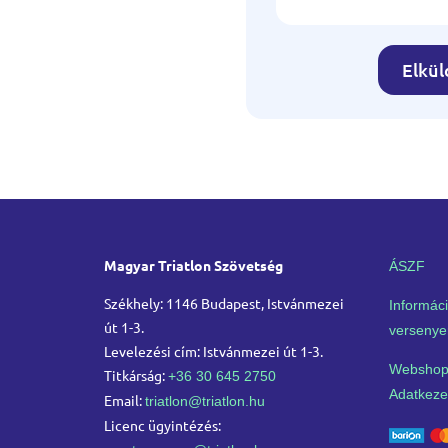
Elkü
Magyar Triatlon Szövetség
ÁSZF
Székhely: 1146 Budapest, Istvánmezei
Informáci
út 1-3.
versenye
Levelezési cím: Istvánmezei út 1-3.
Webshop
Titkárság:
+36 30 645 2750
Adatkezel
Email:
triatlon@triatlon.hu
Licenc ügyintézés: