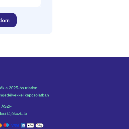
ldöm
ók a 2025-ös triatlon
ngedélyekkel kapcsolatban
 ÁSZF
ési tájékoztató