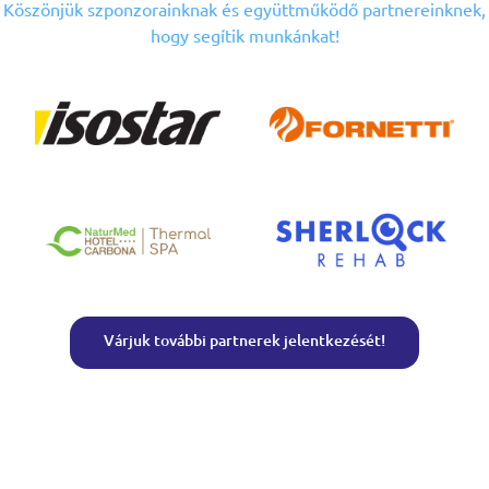
Köszönjük szponzorainknak
és együttműködő partnereinknek,
hogy segítik munkánkat!
Várjuk további partnerek jelentkezését!