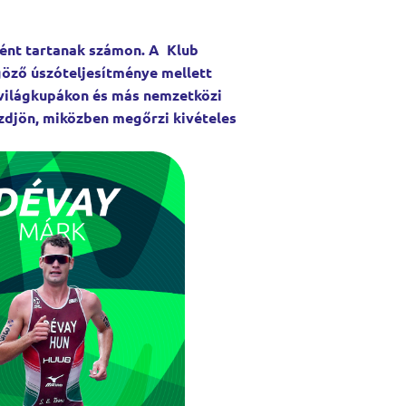
ként tartanak számon. A Klub
göző úszóteljesítménye mellett
 világkupákon és más nemzetközi
zdjön, miközben megőrzi kivételes