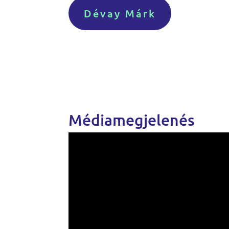
Dévay Márk
Médiamegjelenés