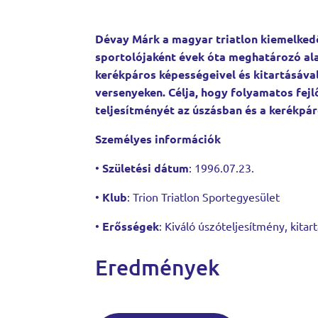
Dévay Márk a magyar triatlon kiemelkedő
sportolójaként évek óta meghatározó ala
kerékpáros képességeivel és kitartásáva
versenyeken. Célja, hogy folyamatos fej
teljesítményét az úszásban és a kerékpá
Személyes információk
•
Születési dátum
:
1996.07.23.
•
Klub
: Trion Triatlon Sportegyesület
•
Erősségek
: Kiváló úszóteljesítmény, kitar
Eredmények