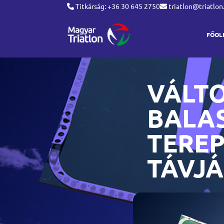
Titkárság: +36 30 645 2750
triatlon@triatlon
FŐOL
VÁLT
BALA
TERE
TÁVJ