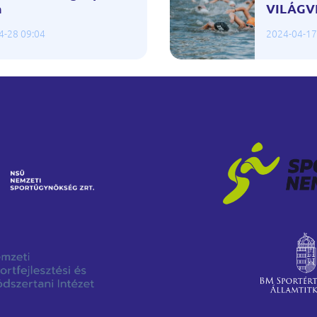
n
VILÁGV
4-28 09:04
2024-04-17