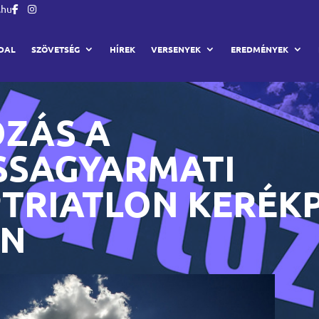
.hu
DAL
SZÖVETSÉG
HÍREK
VERSENYEK
EREDMÉNYEK
OZÁS A
SSAGYARMATI
PTRIATLON KERÉK
ÁN