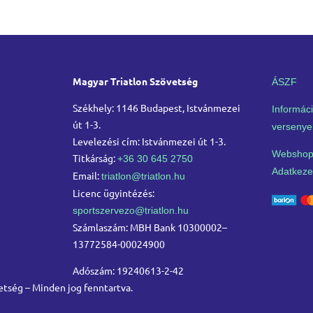
Magyar Triatlon Szövetség
ÁSZF
Székhely: 1146 Budapest, Istvánmezei
Informáci
út 1-3.
versenye
Levelezési cím: Istvánmezei út 1-3.
Webshop
Titkárság:
+36 30 645 2750
Adatkezel
Email:
triatlon@triatlon.hu
Licenc ügyintézés:
sportszervezo@triatlon.hu
Számlaszám: MBH Bank 10300002–
13772584-00024900
Adószám: 19240613-2-42
etség – Minden jog fenntartva.