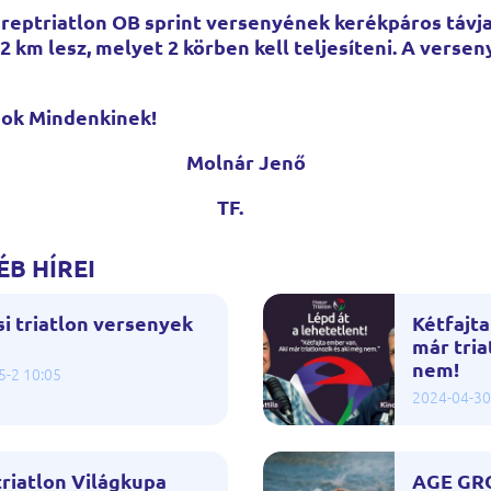
reptriatlon OB sprint versenyének kerékpáros távja
2 km lesz, melyet 2 körben kell teljesíteni. A versen
nok Mindenkinek!
ár Jenő
F.
B HÍREI
i triatlon versenyek
Kétfajta
már tria
nem!
5-2 10:05
2024-04-30
riatlon Világkupa
AGE GR