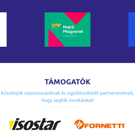
TÁMOGATÓK
Köszönjük szponzorainknak
és együttműködő partnereinknek,
hogy segítik munkánkat!