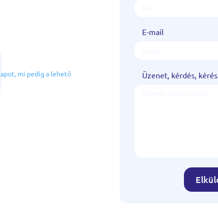
E-mail
!
lapot, mi pedig a lehető
Üzenet, kérdés, kérés
Elkü