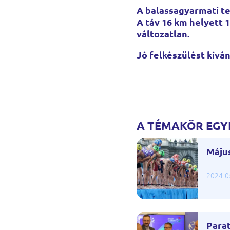
A balassagyarmati te
A táv 16 km helyett 1
változatlan.
Jó felkészülést kívá
Moln
T
A TÉMAKÖR EGYÉ
Május
2024-0
Parat