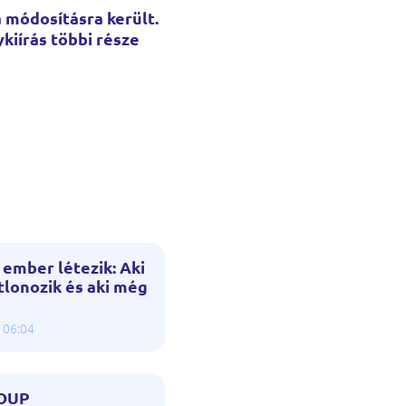
 módosításra került.
ykiírás többi része
 ember létezik: Aki
tlonozik és aki még
 06:04
OUP