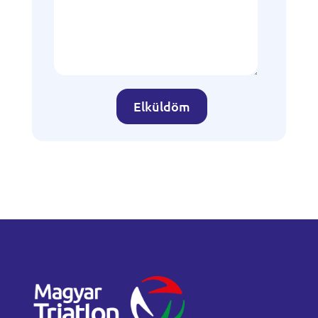
Elküldöm