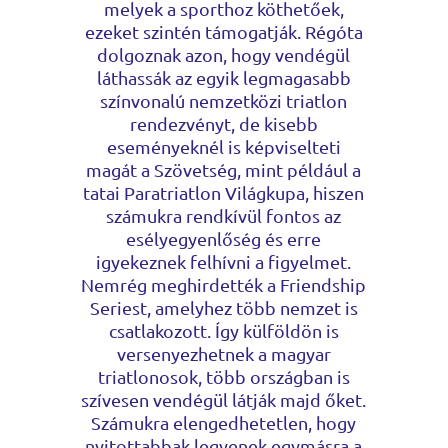
melyek a sporthoz köthetőek,
ezeket szintén támogatják. Régóta
dolgoznak azon, hogy vendégül
láthassák az egyik legmagasabb
színvonalú nemzetközi triatlon
rendezvényt, de kisebb
eseményeknél is képviselteti
magát a Szövetség, mint például a
tatai Paratriatlon Világkupa, hiszen
számukra rendkívül fontos az
esélyegyenlőség és erre
igyekeznek felhívni a figyelmet.
Nemrég meghirdették a Friendship
Seriest, amelyhez több nemzet is
csatlakozott. Így külföldön is
versenyezhetnek a magyar
triatlonosok, több országban is
szívesen vendégül látják majd őket.
Számukra elengedhetetlen, hogy
nyitottabbak legyenek egymásra a