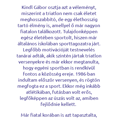
Kindl Gábor osztja azt a véleményt,
miszerint a triatlon nem csak életet
meghosszabbító, de egy élethosszig
tartó élmény is, amellyel ő már nagyon
fiatalon találkozott. Tulajdonképpen
egész életében sportolt, hiszen már
általános iskolában sporttagozatra járt.
Legfőbb motivációját testnevelés
tanárai adták, akik szintén jártak triatlon
versenyekre és már ekkor megtanulta,
hogy egyéni sportban is rendkívül
fontos a közösség ereje. 1986-ban
indultam először versenyen, és rögtön
megfogta ez a sport. Ekkor még inkább
atlétikában, futásban volt erős,
legfőképpen az úszás volt az, amiben
fejlődnie kellett.
Már fiatal korában is azt tapasztalta,