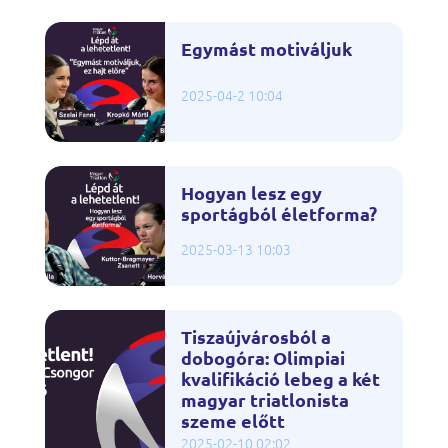
Egymást motiváljuk
2025-04-2 10:04
Hogyan lesz egy
sportágból életforma?
2025-03-13 10:03
Tiszaújvárosból a
dobogóra: Olimpiai
kvalifikáció lebeg a két
magyar triatlonista
szeme előtt
2025-02-10 02:02