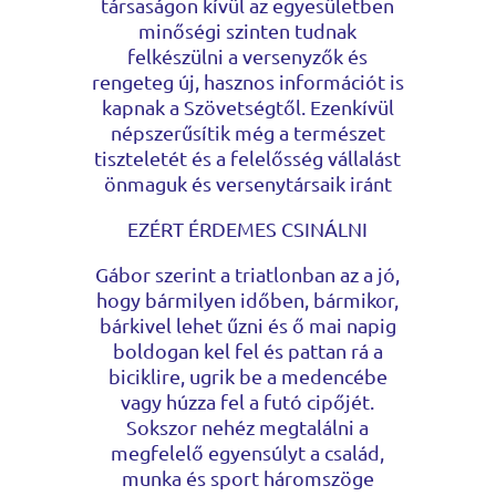
társaságon kívül az egyesületben
minőségi szinten tudnak
felkészülni a versenyzők és
rengeteg új, hasznos információt is
kapnak a Szövetségtől. Ezenkívül
népszerűsítik még a természet
tiszteletét és a felelősség vállalást
önmaguk és versenytársaik iránt
EZÉRT ÉRDEMES CSINÁLNI
Gábor szerint a triatlonban az a jó,
hogy bármilyen időben, bármikor,
bárkivel lehet űzni és ő mai napig
boldogan kel fel és pattan rá a
biciklire, ugrik be a medencébe
vagy húzza fel a futó cipőjét.
Sokszor nehéz megtalálni a
megfelelő egyensúlyt a család,
munka és sport háromszöge