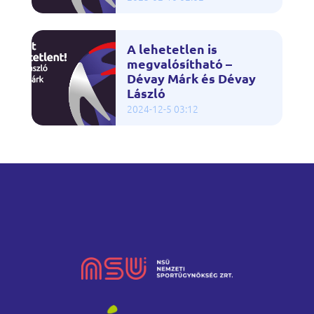
A lehetetlen is
megvalósítható –
Dévay Márk és Dévay
László
2024-12-5 03:12