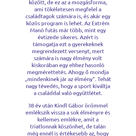
között, de ez az a mozgásforma,
ami tökéletesen megfelel a
családtagok számára is, és akár egy
közös program is lehet. Az Extrém
Manó futás már több, mint egy
évtizede sikeres. Azért is
támogatja ezt a gyerekeknek
megrendezett versenyt, mert
számára is nagy élmény volt
kiskorában egy ehhez hasonló
megmérettetés. Ahogy ő mondja
„mindenkinek jár az élmény”. Tehát
nagy tévedés, hogy a sport kiváltja
a családdal való együttlétet.
38 év után Kindl Gábor örömmel
emlékszik vissza a sok élményre és
kellemes emlékre, amit a
triatlonnak köszönhet, de talán
még ennél is értékesebb az, hogy