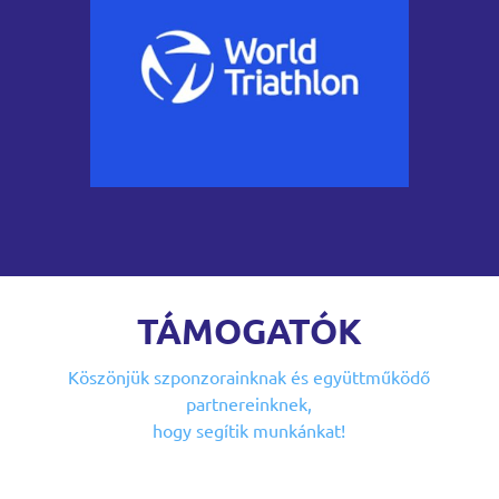
TÁMOGATÓK
Köszönjük szponzorainknak
és együttműködő
partnereinknek,
hogy segítik munkánkat!