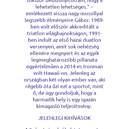
lehetetlen lehetséges.” –
emlékezett vissza nagy mosollyal
legszebb élményeire Gábor. 1989-
ben volt először akkreditált a
triatlon világbajnokságon, 1991-
ben indult az első hazai duatlon
versenyen, amit sok nehézség
ellenére megnyert és az egyik
legmeghatározóbb pillanata
egyértelműen a 2014-es Ironman
volt Hawaii-on. Jelenleg az
országban két olyan ember van, aki
régebb óta űzi ezt a sportot, mint
ő, de úgy gondoljuk, hogy a
harmadik hely is egy igazán
kimagasló teljesítmény.
JELENLEGI KIHÍVÁSOK