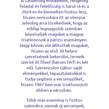
A Szövetség elnökeként, rengeteg
feladat és felelősség is hárul rá és a
2024-es év kiemelten fontos lesz,
hiszen nemsokára itt az olimpia.
Jelenleg arra törekednek, hogy az
eddigi legnagyobb számban
képviseljék magukat a magyar
triatlonosok a párizsi eseményen.
Nagy kihívás elé állították magukat,
hiszen az első 30 helyre
szeretnének bekerülni, terveik
szerint öt fővel (három férfi és két
nő). Szerencsére Gábor saját
élményekkel, tapasztalatokkal is
tudja segíteni a versenyzőket,
hiszen 1987-ben már triatlonozott
ebben a városban.
Több más esemény is fontos
számukra, vannak új versenyek,