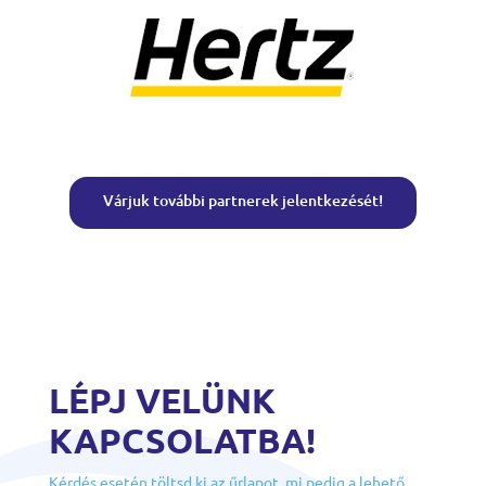
Várjuk további partnerek jelentkezését!
LÉPJ VELÜNK
KAPCSOLATBA!
Kérdés esetén töltsd ki az űrlapot, mi pedig a lehető