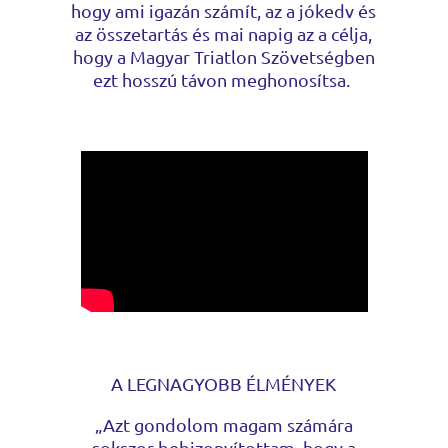
hogy ami igazán számít, az a jókedv és
az összetartás és mai napig az a célja,
hogy a Magyar Triatlon Szövetségben
ezt hosszú távon meghonosítsa.
A LEGNAGYOBB ÉLMÉNYEK
„Azt gondolom magam számára
sokszor bebizonyítottam, hogy a