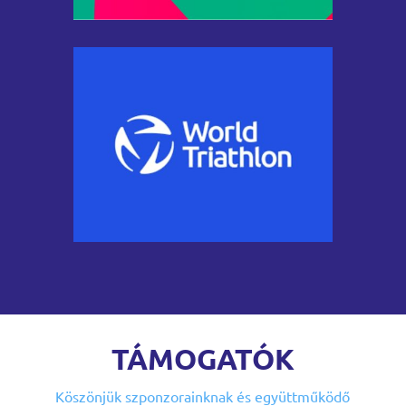
TÁMOGATÓK
Köszönjük szponzorainknak
és együttműködő