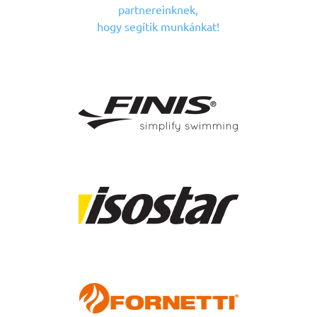
partnereinknek,
hogy segítik munkánkat!