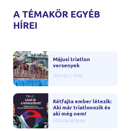
A TÉMAKÖR EGYÉB
HÍREI
Májusi triatlon
versenyek
2024-05-2 10:05
Kétfajta ember létezik:
Aki már triatlonozik és
aki még nem!
2024-04-30 06:04