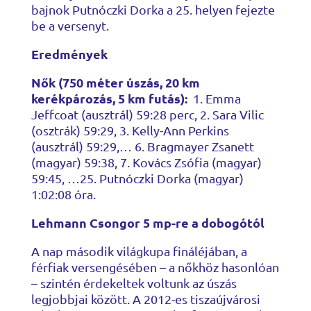
bajnok Putnóczki Dorka a 25. helyen fejezte
be a versenyt.
Eredmények
Nők (750 méter úszás, 20 km
kerékpározás, 5 km futás):
1. Emma
Jeffcoat (ausztrál) 59:28 perc, 2. Sara Vilic
(osztrák) 59:29, 3. Kelly-Ann Perkins
(ausztrál) 59:29,… 6. Bragmayer Zsanett
(magyar) 59:38, 7. Kovács Zsófia (magyar)
59:45, …25. Putnóczki Dorka (magyar)
1:02:08 óra.
Lehmann Csongor 5 mp-re a dobogótól
A nap második világkupa fináléjában, a
férfiak versengésében – a nőkhöz hasonlóan
– szintén érdekeltek voltunk az úszás
legjobbjai között. A 2012-es tiszaújvárosi