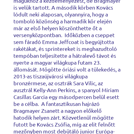
magukhoz a kezdeményezést, de Bragmayer
is velük tartott. A második körben Kovács
lódult neki alaposan, olyannyira, hogy a
tomboló közönség a harmadik kör elején
már az első helyen köszönthette őt a
versenyközpontban. Időközben a cseppet
sem fáradó Emma Jeffcoat is begyújtotta
rakétákat, és sprintereket is meghazudtoló
tempóban teljesítette a hátralevő távot és
nyerte a magyar világkupa futam 23.
állomását. Mögötte óriási volt a tülekedés, a
2013-as tiszaújvárosi világkupa
bronzérmese, az osztrák Sara Vilic, az
ausztrál Kelly-Ann Perkins, a spanyol Miriam
Casillas Garcia egy másodpercen belül esett
be a célba. A fantasztikusan hajrázó
Bragmayer Zsanett a nagyon előkelő
hatodik helyen zárt. Közvetlenül mögötte
futott be Kovács Zsófia, míg az elit felnőtt
mezőnyben most debütáló junior Európa-