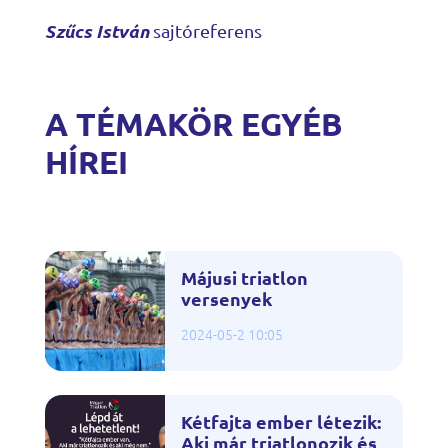
Szűcs István
sajtóreferens
A TÉMAKÖR EGYÉB
HÍREI
Májusi triatlon
versenyek
2024-05-2 10:05
Kétfajta ember létezik:
Aki már triatlonozik és