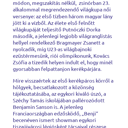
módon, megszakítás nélkül, zsinórban 23.
alkalommal megrendezendő világkupa
női
versenye: az első tízben három magyar lány
jött ki a vízből. Az élete első felnőtt
világkupáját teljesítő Putnóczki Dorka
második, a jelenlegi legjobb világranglistás
hellyel rendelkező Bragmayer Zsanett a
nyolcadik, míg U23-as világbajnoki
ezüstérmesünk, riói olimpikonunk, Kovács
Zsófia a tizedik helyen indult el, hogy minél
gyorsabban felpattanjon kerékpárjára.
Mire visszaértek az első kerékpáros körről a
hölgyek, becsatlakozott a közönség
tájékoztatásába, az egykori kiváló úszó, a
Széchy Tamás iskolájában pallérozódott
Benjamin Sanson is. A jelenleg
Franciaországban edzősködő, „Benji”
becenéven ismert showman egykori
tiszaújvárosi légiósként társaival részese