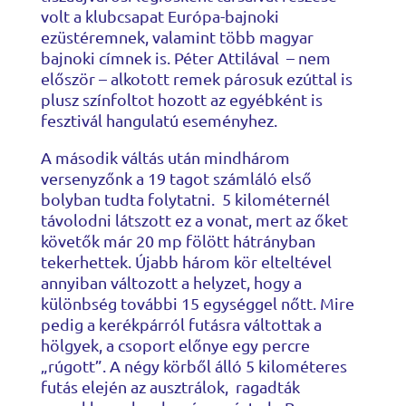
volt a klubcsapat Európa-bajnoki
ezüstéremnek, valamint több magyar
bajnoki címnek is. Péter Attilával – nem
először – alkotott remek párosuk ezúttal is
plusz színfoltot hozott az egyébként is
fesztivál hangulatú eseményhez.
A második váltás után mindhárom
versenyzőnk a 19 tagot számláló első
bolyban tudta folytatni.
5 kilométernél
távolodni látszott ez a vonat, mert az őket
követők már 20 mp fölött hátrányban
tekerhettek. Újabb három kör elteltével
annyiban változott a helyzet, hogy a
különbség további 15 egységgel nőtt. Mire
pedig a kerékpárról futásra váltottak a
hölgyek, a csoport előnye egy percre
„rúgott”. A négy körből álló 5 kilométeres
futás elején az ausztrálok, ragadták