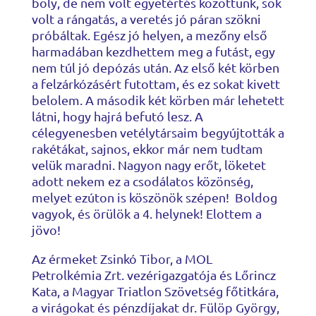
boly, de nem volt egyetértés közöttünk, sok
volt a rángatás, a veretés jó páran szökni
próbáltak. Egész jó helyen, a mezőny első
harmadában kezdhettem meg a futást, egy
nem túl jó depózás után. Az első két körben
a felzárkózásért futottam, és ez sokat kivett
belolem. A második két körben már lehetett
látni, hogy hajrá befutó lesz. A
célegyenesben vetélytársaim begyújtották a
rakétákat, sajnos, ekkor már nem tudtam
velük maradni. Nagyon nagy erőt, löketet
adott nekem ez a csodálatos közönség,
melyet ezúton is köszönök szépen! Boldog
vagyok, és örülök a 4. helynek! Elottem a
jövo!
Az érmeket Zsinkó Tibor, a MOL
Petrolkémia Zrt. vezérigazgatója és Lőrincz
Kata, a Magyar Triatlon Szövetség főtitkára,
a virágokat és pénzdíjakat dr. Fülöp György,