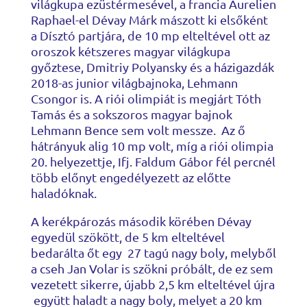
világkupa ezüstérmesével, a francia Aurelien
Raphael-el Dévay Márk mászott ki elsőként
a Dísztó partjára, de 10 mp elteltével ott az
oroszok kétszeres magyar világkupa
győztese, Dmitriy Polyansky és a házigazdák
2018-as junior világbajnoka, Lehmann
Csongor is. A riói olimpiát is megjárt Tóth
Tamás és a sokszoros magyar bajnok
Lehmann Bence sem volt messze. Az ő
hátrányuk alig 10 mp volt, míg a riói olimpia
20. helyezettje, Ifj. Faldum Gábor fél percnél
több előnyt engedélyezett az előtte
haladóknak.
A kerékpározás második körében Dévay
egyedül szökött, de 5 km elteltével
bedarálta őt egy 27 tagú nagy boly, melyből
a cseh Jan Volar is szökni próbált, de ez sem
vezetett sikerre, újabb 2,5 km elteltével újra
együtt haladt a nagy boly, melyet a 20 km