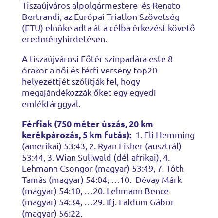
Tiszaújváros alpolgármestere és Renato
Bertrandi, az Európai Triatlon Szövetség
(ETU) elnöke adta át a célba érkezést követő
eredményhirdetésen.
A tiszaújvárosi Főtér színpadára este 8
órakor a női és férfi verseny top20
helyezettjét szólítják fel, hogy
megajándékozzák őket egy egyedi
emléktárggyal.
Férfiak (750 méter úszás, 20 km
kerékpározás, 5 km futás):
1. Eli Hemming
(amerikai) 53:43, 2. Ryan Fisher (ausztrál)
53:44, 3. Wian Sullwald (dél-afrikai), 4.
Lehmann Csongor (magyar) 53:49, 7. Tóth
Tamás (magyar) 54:04, …10. Dévay Márk
(magyar) 54:10, …20. Lehmann Bence
(magyar) 54:34, …29. Ifj. Faldum Gábor
(magyar) 56:22.