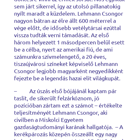
sem járt sikerrel, így az utolsó pillanatokig
nyílt maradt a küzdelem. Lehmann Csongor
nagyon bátran az élre állt 600 méterrel a
vége előtt, de idősebb vetélytársai ezúttal
vissza tudták verni támadását. Az első
három helyezett 1 másodpercen belül esett
be a célba, nyert az amerikai fiú, de ami
számunkra szívmelengető, a 20 éves,
tiszaújvárosi színeket képviselő Lehmann
Csongor legjobb magyarként negyedikként
fejezte be a legendás hazai elit világkupát.
– Az úszás első bójájánál kaptam pár
taslit, de sikerült felzárkóznom, jó
pozícióban zártam ezt a számot – értékelte
teljesítményét Lehmann Csongor, aki
civilben a Miskolci Egyetem
gazdaságtudományi karának hallgatója. – A
kerékpározás közepén összeállt egy nagy