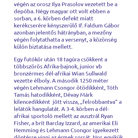
végén az orosz Ilya Prasolov vezetett be a
depóba. Négy magyar ott volt ebben a
sorban, a 6. körben defekt miatt
kerékcserére kényszerülő If. Faldum Gábor
azonban jelentős hátrányban, a mezőny
végén folytathatta a versenyt, a közönség
külön biztatása mellett.
Egy futókör után 18 tagúra csökkent a
többszörös Afrika-bajnok, junior vb
bronzérmes dél-afrikai Wian Sullwald
vezette élboly. A második 1250 méter
végén Lehmann Csongor ötödikként, Tóth
Tamás hatodikként, Dévay Márk
kilencedikként jött vissza, „felrobbantva” a
lelátók hangulatát. A 3-4. körben a dél-
afrikai sportoló mellett az ausztrál Ryan
Fisher, a brit Barclay Izzard, az amerikai Eli
Hemming és Lehmann Csongor igyekezett
döntésre vinni az érmek sorsát. Nos egyikük