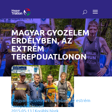
MAGYAR GYOZELEM
ERDÉLYBEN, AZ
EXTRÉM
TEREPDUATLONON
Magyar gyozelem Erdélyben, az estrém
terepduatlonon
2015-05-13
|
Korábbi hírek