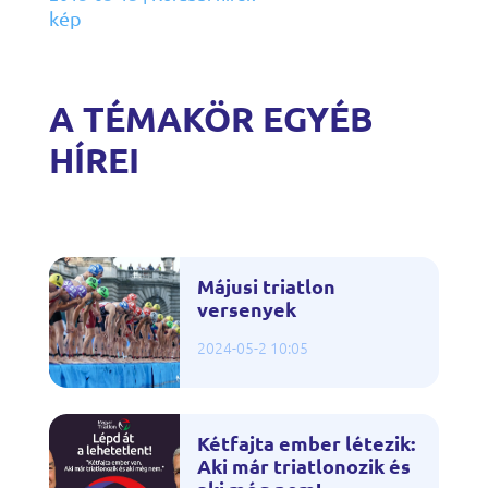
kép
A TÉMAKÖR EGYÉB
HÍREI
Májusi triatlon
versenyek
2024-05-2 10:05
Kétfajta ember létezik:
Aki már triatlonozik és