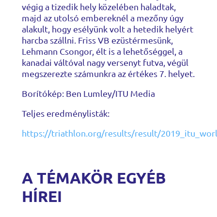
végig a tizedik hely közelében haladtak,
majd az utolsó embereknél a mezőny úgy
alakult, hogy esélyünk volt a hetedik helyért
harcba szállni. Friss VB ezüstérmesünk,
Lehmann Csongor, élt is a lehetőséggel, a
kanadai váltóval nagy versenyt futva, végül
megszerezte számunkra az értékes 7. helyet.
Borítókép: Ben Lumley/ITU Media
Teljes eredménylisták:
https://triathlon.org/results/result/2019_itu_wo
A TÉMAKÖR EGYÉB
HÍREI