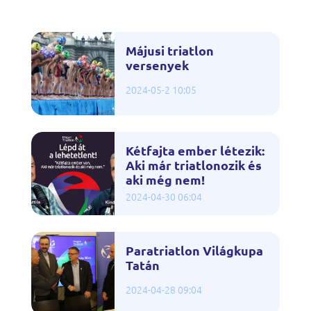
Májusi triatlon
versenyek
2024-05-2 10:05
Kétfajta ember létezik:
Aki már triatlonozik és
aki még nem!
2024-04-30 06:04
Paratriatlon Világkupa
Tatán
2024-04-28 09:04