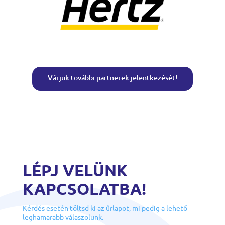
Várjuk további partnerek jelentkezését!
LÉPJ VELÜNK
KAPCSOLATBA!
Kérdés esetén töltsd ki az űrlapot, mi pedig a lehető
leghamarabb válaszolunk.