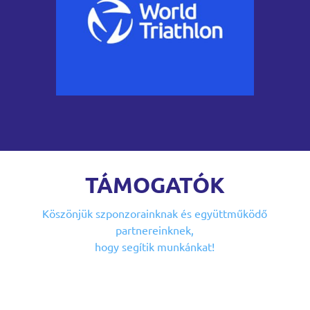
TÁMOGATÓK
Köszönjük szponzorainknak
és együttműködő
partnereinknek,
hogy segítik munkánkat!