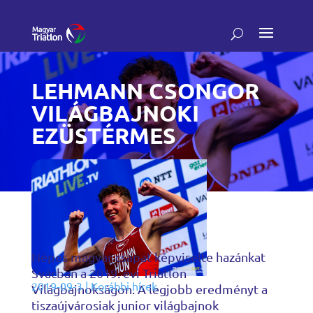
LEHMANN CSONGOR
VILÁGBAJNOKI
EZÜSTÉRMES
Népes magyar csapat képviselte hazánkat
Svácban a 2019. évi Triatlon
2019-09-3
|
Korábbi hírek
Világbajnokságon. A legjobb eredményt a
tiszaújvárosiak junior világbajnok