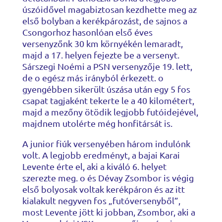
úszóidővel magabiztosan kezdhette meg az
első bolyban a kerékpározást, de sajnos a
Csongorhoz hasonlóan első éves
versenyzőnk 30 km környékén lemaradt,
majd a 17. helyen fejezte be a versenyt.
Sárszegi Noémi a PSN versenyzője 19. lett,
de o egész más irányból érkezett. o
gyengébben sikerült úszása után egy 5 fos
csapat tagjaként tekerte le a 40 kilométert,
majd a mezőny ötödik legjobb futóidejével,
majdnem utolérte még honfitársát is.
A junior fiúk versenyében három indulónk
volt. A legjobb eredményt, a bajai Karai
Levente érte el, aki a kiváló 6. helyet
szerezte meg. o és Dévay Zsombor is végig
első bolyosak voltak kerékpáron és az itt
kialakult negyven fos „futóversenyből”,
most Levente jött ki jobban, Zsombor, aki a