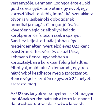
versenyzője, Lehmann Csongor érte el, aki
gold coasti győzelme után egy évvel, egy
korosztállyal fentebb, immár kétszer akkora
távon is világbajnoki dobogósnak
mondhatja magát. Csongor jó úszást
követően végig az élbollyal haladt
kerékpáron és futáson csak a spanyol
Sanchez teljesített nála jobban, így
megérdemelten nyert első éves U23-ként
ezüstérmet. Testvére és csapattársa,
Lehmann Bence ugyanebben a
korosztályban a kerékpár feléig haladt az
élbollyal, majd miután lemaradt, egy perc
hátrányból kezdhette meg a zárószámot.
Bence végül a szintén nagyszerű 24. helyet
szerezte meg.
Az U23-as lányok versenyében is két magyar
indulónak szurkolhattunk a forró lausanne-i
délutánban. Putnóczki Dorka a legjobb