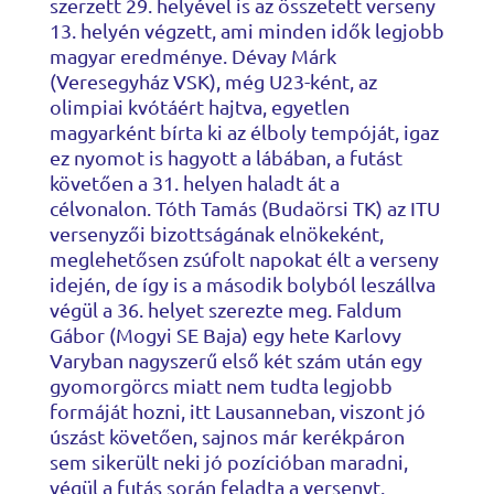
szerzett 29. helyével is az összetett verseny
13. helyén végzett, ami minden idők legjobb
magyar eredménye. Dévay Márk
(Veresegyház VSK), még U23-ként, az
olimpiai kvótáért hajtva, egyetlen
magyarként bírta ki az élboly tempóját, igaz
ez nyomot is hagyott a lábában, a futást
követően a 31. helyen haladt át a
célvonalon. Tóth Tamás (Budaörsi TK) az ITU
versenyzői bizottságának elnökeként,
meglehetősen zsúfolt napokat élt a verseny
idején, de így is a második bolyból leszállva
végül a 36. helyet szerezte meg. Faldum
Gábor (Mogyi SE Baja) egy hete Karlovy
Varyban nagyszerű első két szám után egy
gyomorgörcs miatt nem tudta legjobb
formáját hozni, itt Lausanneban, viszont jó
úszást követően, sajnos már kerékpáron
sem sikerült neki jó pozícióban maradni,
végül a futás során feladta a versenyt.