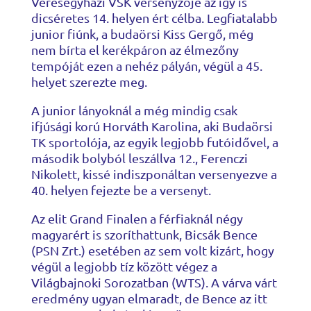
Veresegyházi VSK versenyzője az így is
dicséretes 14. helyen ért célba. Legfiatalabb
junior fiúnk, a budaörsi Kiss Gergő, még
nem bírta el kerékpáron az élmezőny
tempóját ezen a nehéz pályán, végül a 45.
helyet szerezte meg.
A junior lányoknál a még mindig csak
ifjúsági korú Horváth Karolina, aki Budaörsi
TK sportolója, az egyik legjobb futóidővel, a
második bolyból leszállva 12., Ferenczi
Nikolett, kissé indiszponáltan versenyezve a
40. helyen fejezte be a versenyt.
Az elit Grand Finalen a férfiaknál négy
magyarért is szoríthattunk, Bicsák Bence
(PSN Zrt.) esetében az sem volt kizárt, hogy
végül a legjobb tíz között végez a
Világbajnoki Sorozatban (WTS). A várva várt
eredmény ugyan elmaradt, de Bence az itt