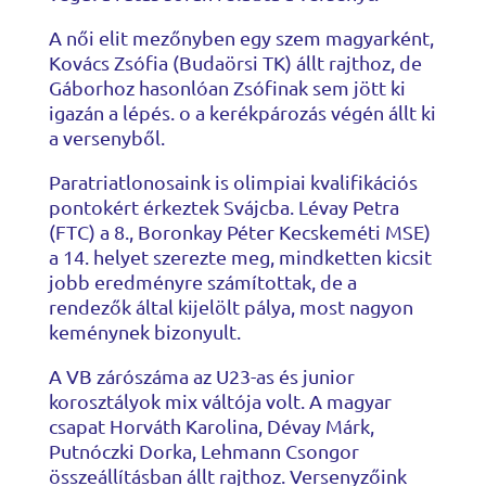
A női elit mezőnyben egy szem magyarként,
Kovács Zsófia (Budaörsi TK) állt rajthoz, de
Gáborhoz hasonlóan Zsófinak sem jött ki
igazán a lépés. o a kerékpározás végén állt ki
a versenyből.
Paratriatlonosaink is olimpiai kvalifikációs
pontokért érkeztek Svájcba. Lévay Petra
(FTC) a 8., Boronkay Péter Kecskeméti MSE)
a 14. helyet szerezte meg, mindketten kicsit
jobb eredményre számítottak, de a
rendezők által kijelölt pálya, most nagyon
keménynek bizonyult.
A VB zárószáma az U23-as és junior
korosztályok mix váltója volt. A magyar
csapat Horváth Karolina, Dévay Márk,
Putnóczki Dorka, Lehmann Csongor
összeállításban állt rajthoz. Versenyzőink