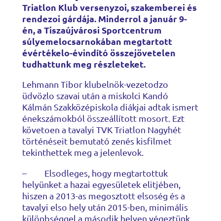
Triatlon Klub versenyzoi, szakemberei és
rendezoi gárdája. Minderrol a január 9-
én, a Tiszaújvárosi Sportcentrum
súlyemelocsarnokában megtartott
évértékelo-évindító összejövetelen
tudhattunk meg részleteket.
Lehmann Tibor klubelnök-vezetodzo
üdvözlo szavai után a miskolci Kandó
Kálmán Szakközépiskola diákjai adtak ismert
énekszámokból összeállított mosort. Ezt
követoen a tavalyi TVK Triatlon Nagyhét
történéseit bemutató zenés kisfilmet
tekinthettek meg a jelenlevok.
– Elsodleges, hogy megtartottuk
helyünket a hazai egyesületek elitjében,
hiszen a 2013-as megosztott elsoség és a
tavalyi elso hely után 2015-ben, minimális
különbséggel a második helyen végeztünk