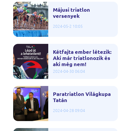
Májusi triatlon
versenyek
2024-05-2 10:05
Kétfajta ember létezik:
Aki már triatlonozik és
aki még nem!
2024-04-30 06:04
Paratriatlon Világkupa
Tatán
2024-04-28 09:04