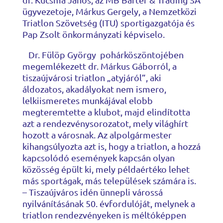
ügyvezetoje, Márkus Gergely, a Nemzetközi
Triatlon Szövetség (ITU) sportigazgatója és
Pap Zsolt önkormányzati képviselo.
Dr. Fülöp György pohárköszöntojében
megemlékezett dr. Márkus Gáborról, a
tiszaújvárosi triatlon „atyjáról”, aki
áldozatos, akadályokat nem ismero,
lelkiismeretes munkájával elobb
megteremtette a klubot, majd elindította
azt a rendezvénysorozatot, mely világhírt
hozott a városnak. Az alpolgármester
kihangsúlyozta azt is, hogy a triatlon, a hozzá
kapcsolódó események kapcsán olyan
közösség épült ki, mely példaértéko lehet
más sportágak, más települések számára is.
– Tiszaújváros idén ünnepli várossá
nyilvánításának 50. évfordulóját, melynek a
triatlon rendezvényeken is méltóképpen