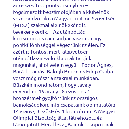
az összesített pontversenyben –
fogalmazott beszámolójában a klubelnök-
vezetoedzo, aki a Magyar Triatlon Szövetség
(MTSZ) szakmai alelnökeként is
tevékenykedik. – Az utánpótlás-
korcsoportos rangsorban viszont nagy
pontkülönbséggel végeztünk az élen. Ez
azért is fontos, mert alapvetoen
utánpótlás-nevelo klubnak tartjuk
magunkat, ahol velem együtt Fodor Ágnes,
Baráth Tamás, Balogh Bence és Filep Csaba
veszt még részt a szakmai munkában.
Büszkén mondhatom, hogy tavaly
egyéniben 15 arany-, 8 ezüst- és 4
bronzérmet gyojtöttünk az országos
bajnokságokon, míg csapataink ob-mutatója
14 arany-, 8 ezüst- és 4 bronzérem. A Magyar
Olimpiai Bizottság által létrehozott és
támogatott Heraklész „Bajnok”-csoportnak,