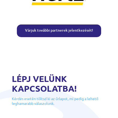
Várjuk további partnerek jelentkezését!
LÉPJ VELÜNK
KAPCSOLATBA!
Kérdés esetén töltsd ki az űrlapot, mi pedig a lehető
leghamarabb válaszolunk.