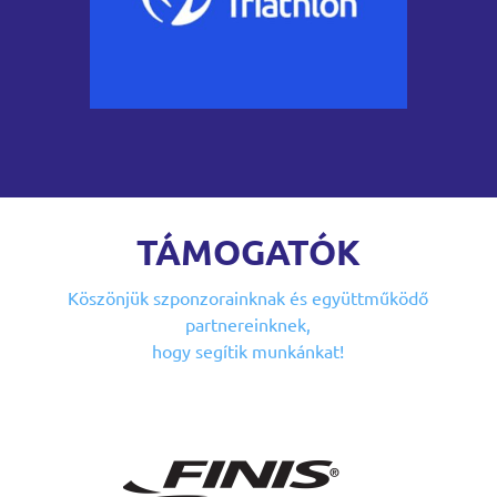
TÁMOGATÓK
Köszönjük szponzorainknak
és együttműködő
partnereinknek,
hogy segítik munkánkat!