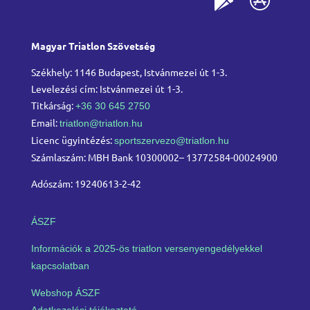
Magyar Triatlon Szövetség
Székhely: 1146 Budapest, Istvánmezei út 1-3.
Levelezési cím: Istvánmezei út 1-3.
Titkárság:
+36 30 645 2750
Email:
triatlon@triatlon.hu
Licenc ügyintézés:
sportszervezo@triatlon.hu
Számlaszám: MBH Bank 10300002– 13772584-00024900
Adószám: 19240613-2-42
ÁSZF
Információk a 2025-ös triatlon versenyengedélyekkel
kapcsolatban
Webshop ÁSZF
Adatkezelési tájékoztató