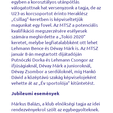
egyben a korosztályos utánpótlás
válogatottnak hat versenyzonk a tagja, de az
U23-as korcsoportot érinto Heraklész
„Csillag”-keretben is képviseltetjük
magunkat egy fovel. Az MTSZ a potenciális
kvalifikáció megszerzésére esélyesek
számára meghirdette a „Tokió 2020”
keretet, melybe legfiatalabbként ott lehet
Lehmann Bence és Dévay Márk is. Az MTSZ
január 8-án megtartott díjátadóján
Putnóczki Dorka és Lehmann Csongor az
ifjúságiaknál, Dévay Márk a junioroknál,
Dévay Zsombor a serdüloknél, míg Hankó
Dávid a középtávú szakág képviselojeként
vehette át az „Év sportolója” kitüntetést.
Jubileumi események
Márkus Balázs, a klub elnökségi tagja az idei
rendezvényekrol szólt az egybegyolteknek.