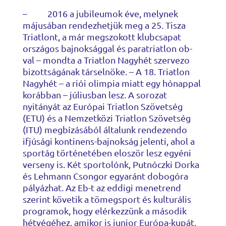
– 2016 a jubileumok éve, melynek
májusában rendezhetjük meg a 25. Tisza
Triatlont, a már megszokott klubcsapat
országos bajnoksággal és paratriatlon ob-
val – mondta a Triatlon Nagyhét szervezo
bizottságának társelnöke. – A 18. Triatlon
Nagyhét – a riói olimpia miatt egy hónappal
korábban – júliusban lesz. A sorozat
nyitányát az Európai Triatlon Szövetség
(ETU) és a Nemzetközi Triatlon Szövetség
(ITU) megbízásából általunk rendezendo
ifjúsági kontinens-bajnokság jelenti, ahol a
sportág történetében eloször lesz egyéni
verseny is. Két sportolónk, Putnóczki Dorka
és Lehmann Csongor egyaránt dobogóra
pályázhat. Az Eb-t az eddigi menetrend
szerint követik a tömegsport és kulturális
programok, hogy elérkezzünk a második
hétvégéhez, amikor is junior Európa-kupát,