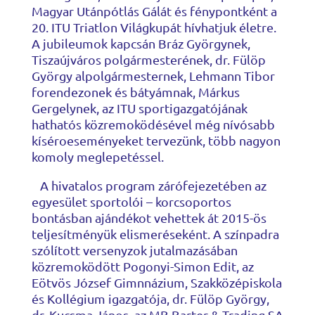
Magyar Utánpótlás Gálát és fénypontként a
20. ITU Triatlon Világkupát hívhatjuk életre.
A jubileumok kapcsán Bráz Györgynek,
Tiszaújváros polgármesterének, dr. Fülöp
György alpolgármesternek, Lehmann Tibor
forendezonek és bátyámnak, Márkus
Gergelynek, az ITU sportigazgatójának
hathatós közremoködésével még nívósabb
kíséroeseményeket tervezünk, több nagyon
komoly meglepetéssel.
A hivatalos program zárófejezetében az
egyesület sportolói – korcsoportos
bontásban ajándékot vehettek át 2015-ös
teljesítményük elismeréseként. A színpadra
szólított versenyzok jutalmazásában
közremoködött Pogonyi-Simon Edit, az
Eötvös József Gimnnázium, Szakközépiskola
és Kollégium igazgatója, dr. Fülöp György,
dr. Kucsma János, az MB Barter & Trading SA