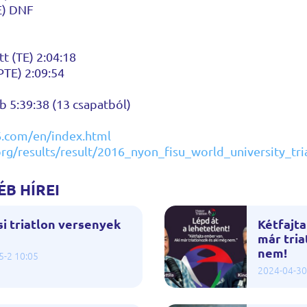
E) DNF
t (TE) 2:04:18
PTE) 2:09:54
ub 5:39:38 (13 csapatból)
6.com/en/index.html
org/results/result/2016_nyon_fisu_world_university_t
B HÍREI
i triatlon versenyek
Kétfajta
már tria
nem!
5-2 10:05
2024-04-30