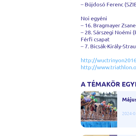
– Bújdosó Ferenc (SZI
Noi egyéni
– 16. Bragmayer Zsanet
– 28. Sárszegi Noémi (
Férfi csapat
– 7. Bicsák-Király-Stra
http://wuctrinyon201
http://www.triathlon.
A TÉMAKÖR EGYÉ
Május
2024-0