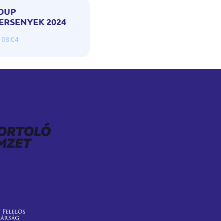
OUP
ERSENYEK 2024
 08:04