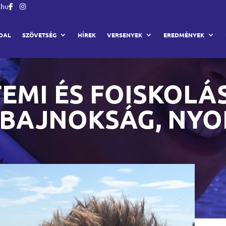
.hu
DAL
SZÖVETSÉG
HÍREK
VERSENYEK
EREDMÉNYEK
EMI ÉS FOISKOLÁ
GBAJNOKSÁG, NYO