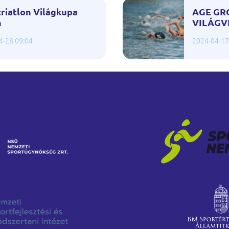
riatlon Világkupa
AGE GR
n
VILÁGV
4-28 09:04
2024-04-17