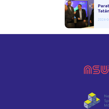
Parat
Tatá
2024-0