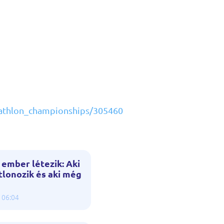
riathlon_championships/305460
 ember létezik: Aki
tlonozik és aki még
 06:04