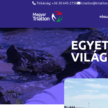
Titkárság: +36 30 645 2750
triatlon@triatlon
FŐOL
EGYET
VILÁ