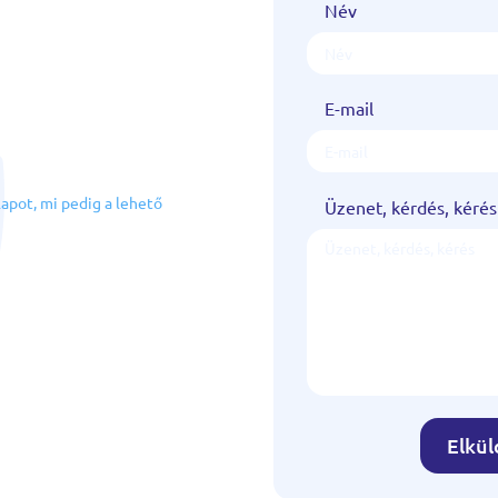
Név
E-mail
!
lapot, mi pedig a lehető
Üzenet, kérdés, kérés
Elkü