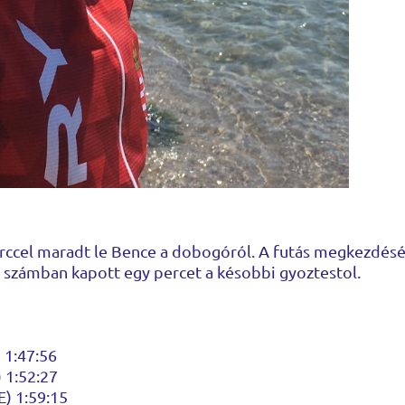
cel maradt le Bence a dobogóról. A futás megkezdéséi
só számban kapott egy percet a késobbi gyoztestol.
 1:47:56
) 1:52:27
E) 1:59:15