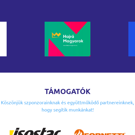
TÁMOGATÓK
Köszönjük szponzorainknak
és együttműködő partnereinknek,
hogy segítik munkánkat!