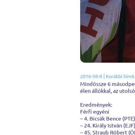
2016-08-8
|
Korábbi hírek
Mindössze 6 másodperc
élen állókkal, az utol
Eredmények:
Férfi egyéni
– 4. Bicsák Bence (PTE)
– 24. Király István (EJF
– 45. Straub Róbert (Ó