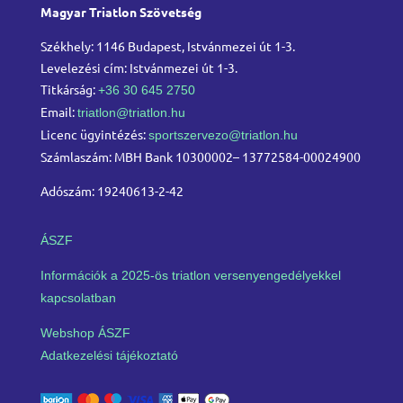
Magyar Triatlon Szövetség
Székhely: 1146 Budapest, Istvánmezei út 1-3.
Levelezési cím: Istvánmezei út 1-3.
Titkárság:
+36 30 645 2750
Email:
triatlon@triatlon.hu
Licenc ügyintézés:
sportszervezo@triatlon.hu
Számlaszám: MBH Bank 10300002– 13772584-00024900
Adószám: 19240613-2-42
ÁSZF
Információk a 2025-ös triatlon versenyengedélyekkel
kapcsolatban
Webshop ÁSZF
Adatkezelési tájékoztató