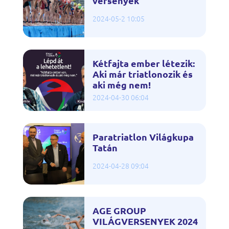
versenyek
2024-05-2 10:05
Kétfajta ember létezik:
Aki már triatlonozik és
aki még nem!
2024-04-30 06:04
Paratriatlon Világkupa
Tatán
2024-04-28 09:04
AGE GROUP
VILÁGVERSENYEK 2024