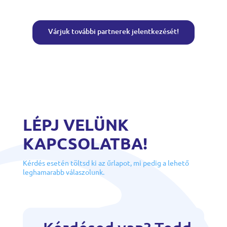
Várjuk további partnerek jelentkezését!
LÉPJ VELÜNK
KAPCSOLATBA!
Kérdés esetén töltsd ki az űrlapot, mi pedig a lehető
leghamarabb válaszolunk.