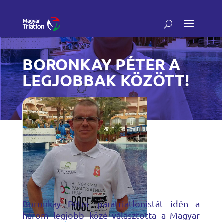
BORONKAY PÉTER A
LEGJOBBAK KÖZÖTT!
Boronkay Péter paratriatlonistát idén a
három legjobb közé választotta a Magyar