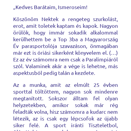
„Kedves Barátaim, Ismeroseim!
Köszönöm Nektek a rengeteg szurkolást,
erot, amit toletek kaptam és kapok. Nagyon
örülök, hogy immár sokadik alkalommal
kerülhettem be a Top 3ba a Magyarország
Év parasportolója szavazáson, önmagában
már ezt is óriási sikerként könyvelem el. (…)
Ez az év számomra nem csak a Paralimpiáról
szól. Valaminek akár a vége is lehetne, más
aspektusból pedig talán a kezdete.
Az a munka, amit az elmúlt 25 évben
sporttal töltöttem, nagyon sok mindenre
megtanított. Sokszor álltam fel olyan
helyzetekben, amikor sokak már rég
feladták volna, hisz számomra a kudarc nem
létezik, az is csak egy lépcsofok az újabb
siker felé. A sport iránti Tiszteletbol,