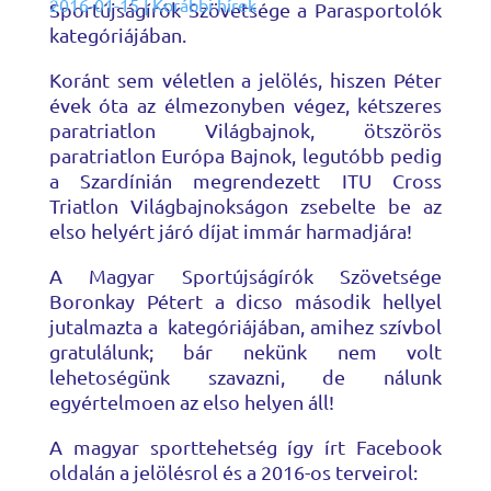
2016-01-15
|
Korábbi hírek
Sportújságírók Szövetsége a Parasportolók
kategóriájában.
Koránt sem véletlen a jelölés, hiszen Péter
évek óta az élmezonyben végez, kétszeres
paratriatlon Világbajnok, ötszörös
paratriatlon Európa Bajnok, legutóbb pedig
a Szardínián megrendezett ITU Cross
Triatlon Világbajnokságon zsebelte be az
elso helyért járó díjat immár harmadjára!
A Magyar Sportújságírók Szövetsége
Boronkay Pétert a dicso második hellyel
jutalmazta a kategóriájában, amihez szívbol
gratulálunk; bár nekünk nem volt
lehetoségünk szavazni, de nálunk
egyértelmoen az elso helyen áll!
A magyar sporttehetség így írt Facebook
oldalán a jelölésrol és a 2016-os terveirol: