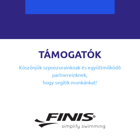
TÁMOGATÓK
Köszönjük szponzorainknak
és együttműködő
partnereinknek,
hogy segítik munkánkat!