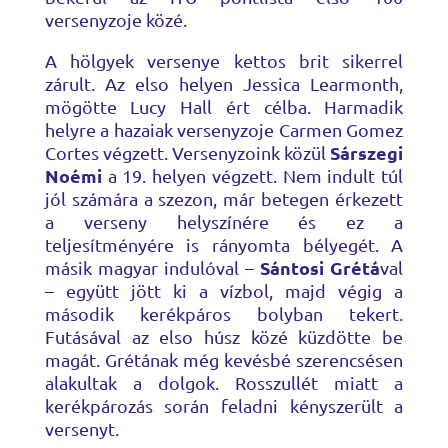
versenyzoje közé.
A hölgyek versenye kettos brit sikerrel
zárult. Az elso helyen Jessica Learmonth,
mögötte Lucy Hall ért célba. Harmadik
helyre a hazaiak versenyzoje Carmen Gomez
Sárszegi
Cortes végzett. Versenyzoink közül
Noémi
a 19. helyen végzett. Nem indult túl
jól számára a szezon, már betegen érkezett
a verseny helyszínére és ez a
teljesítményére is rányomta bélyegét. A
Sántosi Grétá
másik magyar indulóval –
val
– együtt jött ki a vízbol, majd végig a
második kerékpáros bolyban tekert.
Futásával az elso húsz közé küzdötte be
magát. Grétának még kevésbé szerencsésen
alakultak a dolgok. Rosszullét miatt a
kerékpározás során feladni kényszerült a
versenyt.