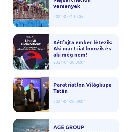
versenyek
2024-05-2 10:05
Kétfajta ember létezik:
Aki már triatlonozik és
aki még nem!
2024-04-30 06:04
Paratriatlon Világkupa
Tatán
2024-04-28 09:04
AGE GROUP