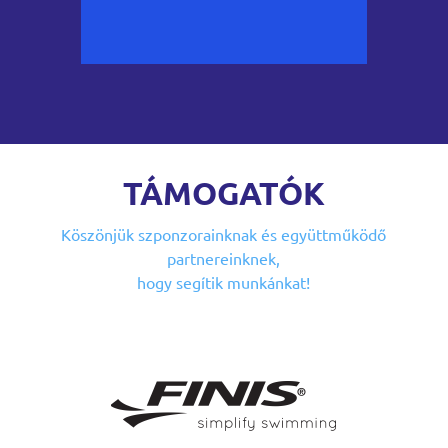
TÁMOGATÓK
Köszönjük szponzorainknak
és együttműködő
partnereinknek,
hogy segítik munkánkat!