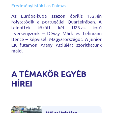
Eredménylisták Las Palmas
Az Európa-kupa szezon április 1.-2.-án
folytatódik a portugáliai Quarteirában. A
felnottek között két U23-as korú
versenyzonk – Dévay Márk és Lehmann
Bence – képviseli Magyarországot. A junior
EK futamon Arany Attiláért szoríthatunk
majd.
A TÉMAKÖR EGYÉB
HÍREI
Májusi triatlon