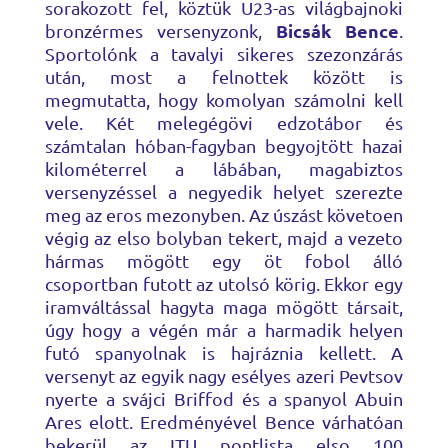
sorakozott fel, köztük U23-as világbajnoki
Bicsák Bence
bronzérmes versenyzonk,
.
Sportolónk a tavalyi sikeres szezonzárás
után, most a felnottek között is
megmutatta, hogy komolyan számolni kell
vele. Két melegégövi edzotábor és
számtalan hóban-fagyban begyojtött hazai
kilométerrel a lábában, magabiztos
versenyzéssel a negyedik helyet szerezte
meg az eros mezonyben. Az úszást követoen
végig az elso bolyban tekert, majd a vezeto
hármas mögött egy öt fobol álló
csoportban futott az utolsó körig. Ekkor egy
iramváltással hagyta maga mögött társait,
úgy hogy a végén már a harmadik helyen
futó spanyolnak is hajráznia kellett. A
versenyt az egyik nagy esélyes azeri Pevtsov
nyerte a svájci Briffod és a spanyol Abuin
Ares elott. Eredményével Bence várhatóan
bekerül az ITU pontlista elso 100