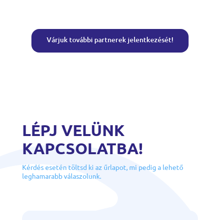
Várjuk további partnerek jelentkezését!
LÉPJ VELÜNK
KAPCSOLATBA!
Kérdés esetén töltsd ki az űrlapot, mi pedig a lehető
leghamarabb válaszolunk.