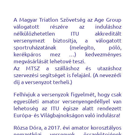
A Magyar Triatlon Szövetség az Age Group
válogatott részére az induláshoz
nélkülözhetetlen ITU akkreditált
versenymezt biztosítja, a válogatott
sportruházatának (melegíto, póló,
kerékpáros mez …) kedvezményes
megvásárlását lehetové teszi.
Az MTSZ a szálláshoz és utazáshoz
szervezési segítséget is felajánl. (A nevezédi
díj a versenyzot terheli.)
Felhívjuk a versenyzok figyelmét, hogy csak
egyesületi amator versenyengedéllyel van
lehetoség az ITU égisze alatt rendezett
Európa- és Világbajnokságon való indulásra!
Rózsa Dóra, a 2017. évi amator korosztályos
nemzetközi versenyek összekötojének