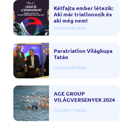
Kétfajta ember létezik:
Aki már triatlonozik és
aki még nem!
2024-04-30 06:04
Paratriatlon Világkupa
Tatán
2024-04-28 09:04
AGE GROUP
VILÁGVERSENYEK 2024
2024-04-17 08:04