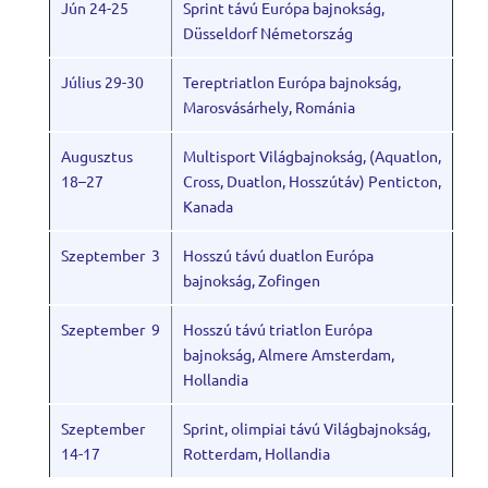
Jún 24
-25
Sprint távú Európa bajnokság,
Düsseldorf Németország
Július 29-30
Tereptriatlon Európa bajnokság,
Marosvásárhely, Románia
Augusztus
Multisport
Vil
ágbajnokság,
(Aquatlon,
18
–
27
Cross, Duatlon, Hossz
útáv
) Penticton,
Kanada
Szeptember
3
Hosszú távú duatlon Európa
bajnokság, Zofingen
Szeptember
9
Hosszú távú triatlon Európa
bajnokság, Almere Amsterdam,
Hollandia
Szeptember
Sprint, olimpiai távú Világbajnokság,
14-17
Rotterdam, Hollandia