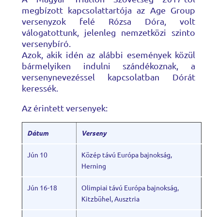
megbízott kapcsolattartója az Age Group
versenyzok felé Rózsa Dóra, volt
válogatottunk, jelenleg nemzetközi szinto
versenybíró.
Azok, akik idén az alábbi események közül
bármelyiken indulni szándékoznak, a
versenynevezéssel kapcsolatban Dórát
keressék.
Az érintett versenyek:
Dátum
Verseny
Jún 1
0
Közép távú Európa bajnokság,
Herning
Jún 16-18
Olimpiai távú Európa bajnokság,
Kitzbühel, Ausztria