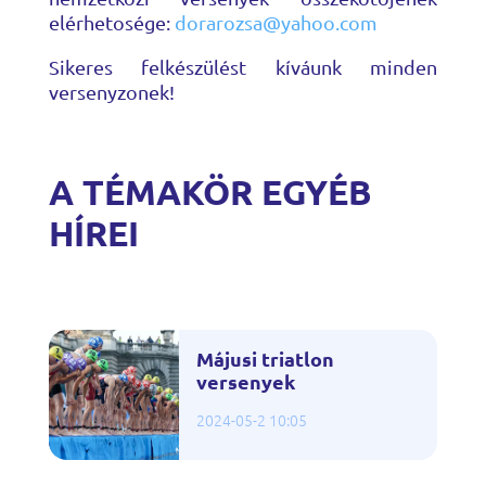
elérhetosége:
dorarozsa@yahoo.com
Sikeres felkészülést kíváunk minden
versenyzonek!
A TÉMAKÖR EGYÉB
HÍREI
Májusi triatlon
versenyek
2024-05-2 10:05