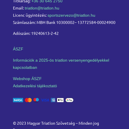
Titkárság:
+36 30 645 2750
Email:
triatlon@triatlon.hu
Licenc ügyintézés:
sportszervezo@triatlon.hu
Számlaszám: MBH Bank 10300002– 13772584-00024900
Adószám: 19240613-2-42
ÁSZF
Információk a 2025-ös triatlon versenyengedélyekkel
kapcsolatban
Webshop ÁSZF
Adatkezelési tájékoztató
© 2023 Magyar Triatlon Szövetség – Minden jog