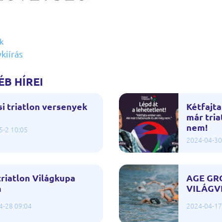
k
kiírás
B HÍREI
i triatlon versenyek
Kétfajta
már tria
nem!
5-2 10:05
2024-04-30
riatlon Világkupa
AGE GR
n
VILÁGV
4-28 09:04
2024-04-17