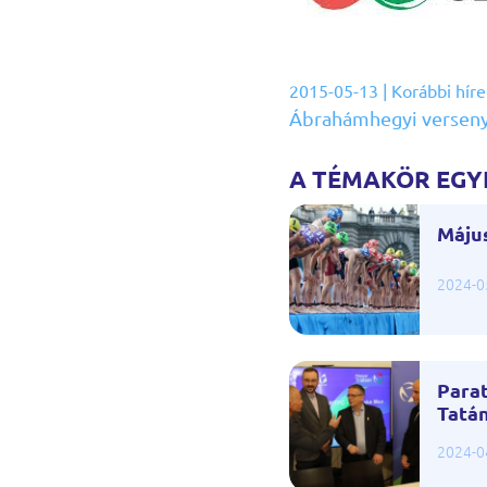
2015-05-13
|
Korábbi híre
Ábrahámhegyi verseny
A TÉMAKÖR EGYÉ
Május
2024-0
Parat
Tatá
2024-0