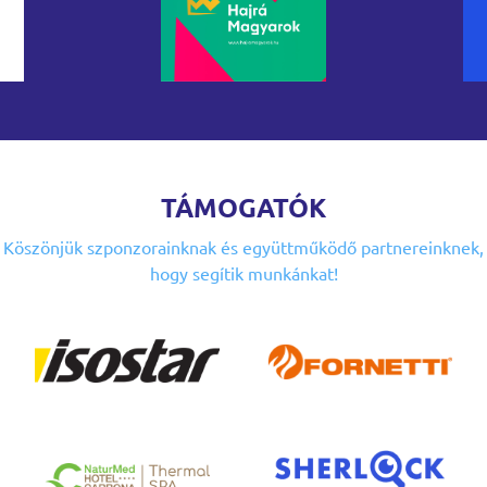
TÁMOGATÓK
Köszönjük szponzorainknak
és együttműködő partnereinknek,
hogy segítik munkánkat!