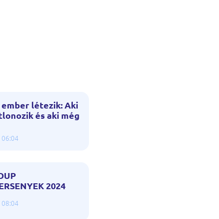
 ember létezik: Aki
tlonozik és aki még
 06:04
OUP
ERSENYEK 2024
 08:04