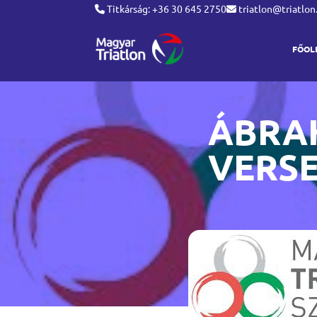
Titkárság: +36 30 645 2750
triatlon@triatlon
FŐOL
ÁBRA
VERSE