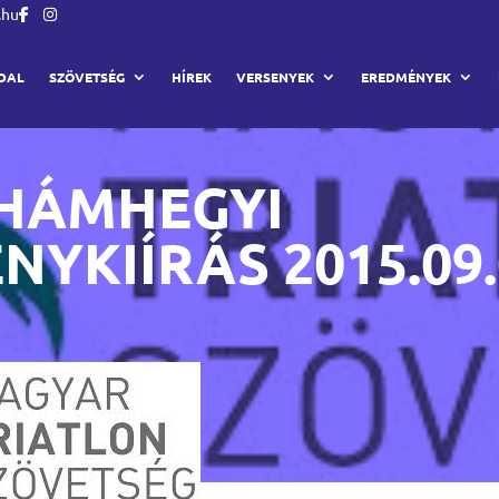
.hu
DAL
SZÖVETSÉG
HÍREK
VERSENYEK
EREDMÉNYEK
HÁMHEGYI
NYKIÍRÁS 2015.09.