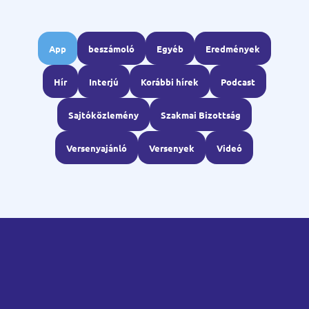
App
beszámoló
Egyéb
Eredmények
Hír
Interjú
Korábbi hírek
Podcast
Sajtóközlemény
Szakmai Bizottság
Versenyajánló
Versenyek
Videó