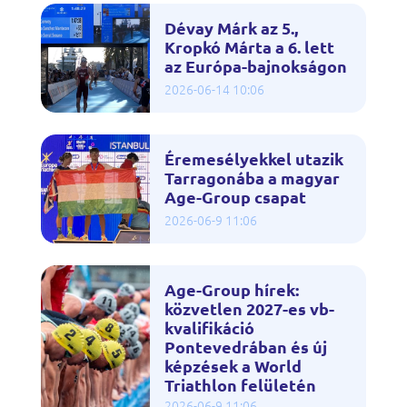
Dévay Márk az 5.,
Kropkó Márta a 6. lett
az Európa-bajnokságon
2026-06-14 10:06
Éremesélyekkel utazik
Tarragonába a magyar
Age-Group csapat
2026-06-9 11:06
Age-Group hírek:
közvetlen 2027-es vb-
kvalifikáció
Pontevedrában és új
képzések a World
Triathlon felületén
2026-06-9 11:06