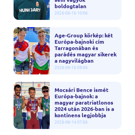
boldogtalan
2026-06-16 10:06
Age-Group körkép: két
Európa-bajnoki cím
Tarragonában és
parádés magyar sikerek
a nagyvilágban
2026-06-16 09:06
Mocsári Bence ismét
Európa-bajnok: a
magyar paratriatlonos
2024 után 2026-ban is a
kontinens legjobbja
2026-06-14 07:06