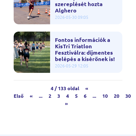
szereplését hozta
Alghero
2026-05-30 09:05
Fontos információk a
KisTri Triatlon
Fesztiválra: díjmentes
belépés a kísérőnek is!
2026-05-29 12:05
4 / 133 oldal
«
Első
«
...
2
3
4
5
6
...
10
20
30
»