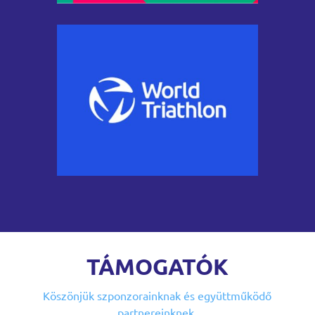
TÁMOGATÓK
Köszönjük szponzorainknak
és együttműködő
partnereinknek,