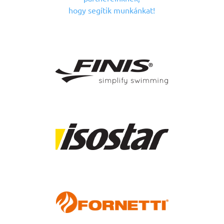
hogy segítik munkánkat!