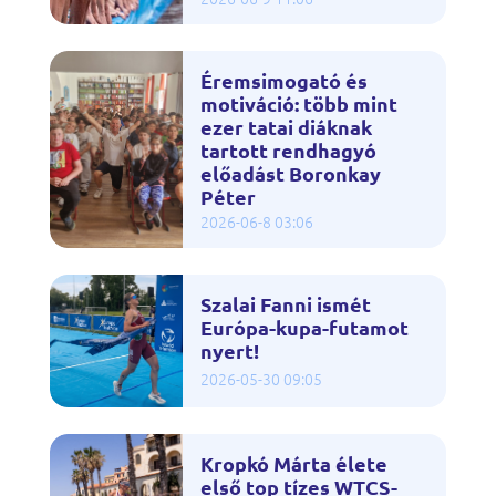
Éremsimogató és
motiváció: több mint
ezer tatai diáknak
tartott rendhagyó
előadást Boronkay
Péter
2026-06-8 03:06
Szalai Fanni ismét
Európa-kupa-futamot
nyert!
2026-05-30 09:05
Kropkó Márta élete
első top tízes WTCS-