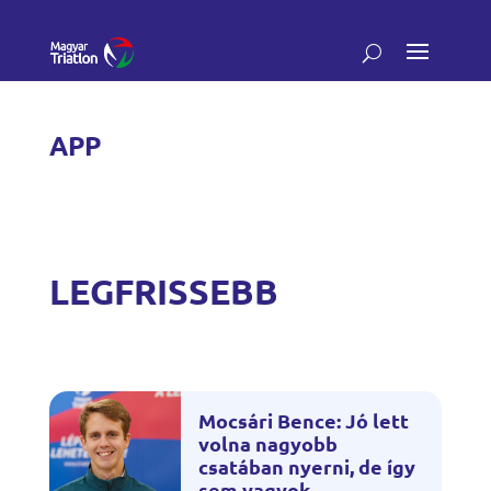
APP
LEGFRISSEBB
Mocsári Bence: Jó lett
volna nagyobb
csatában nyerni, de így
sem vagyok