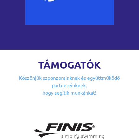
TÁMOGATÓK
Köszönjük szponzorainknak
és együttműködő
partnereinknek,
hogy segítik munkánkat!