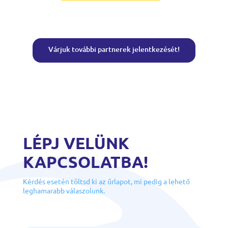
Várjuk további partnerek jelentkezését!
LÉPJ VELÜNK
KAPCSOLATBA!
Kérdés esetén töltsd ki az űrlapot, mi pedig a lehető
leghamarabb válaszolunk.