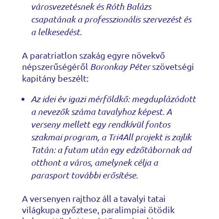
városvezetésnek és Róth Balázs
csapatának a professzionális szervezést és
a lelkesedést.
A paratriatlon szakág egyre növekvő
népszerűségéről
Boronkay Péter
szövetségi
kapitány beszélt:
Az idei év igazi mérföldkő: megduplázódott
a nevezők száma tavalyhoz képest. A
verseny mellett egy rendkívül fontos
szakmai program, a Tri4All projekt is zajlik
Tatán: a futam után egy edzőtábornak ad
otthont a város, amelynek célja a
parasport további erősítése.
A versenyen rajthoz áll a tavalyi tatai
világkupa győztese, paralimpiai ötödik