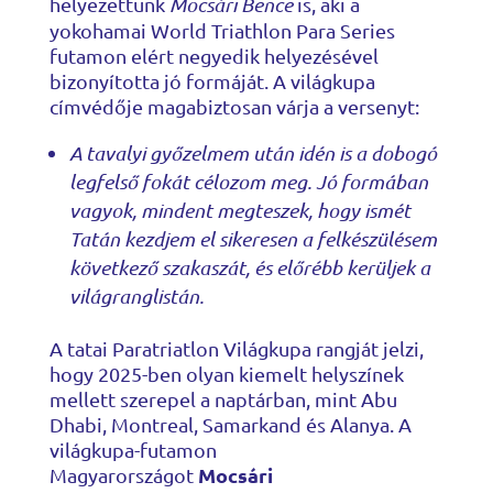
helyezettünk
Mocsári Bence
is, aki a
yokohamai World Triathlon Para Series
futamon elért negyedik helyezésével
bizonyította jó formáját. A világkupa
címvédője magabiztosan várja a versenyt:
A tavalyi győzelmem után idén is a dobogó
legfelső fokát célozom meg. Jó formában
vagyok, mindent megteszek, hogy ismét
Tatán kezdjem el sikeresen a felkészülésem
következő szakaszát, és előrébb kerüljek a
világranglistán.
A tatai Paratriatlon Világkupa rangját jelzi,
hogy 2025-ben olyan kiemelt helyszínek
mellett szerepel a naptárban, mint Abu
Dhabi, Montreal, Samarkand és Alanya. A
világkupa-futamon
Mocsári
Magyarországot