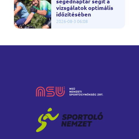
segédnaptár segít a
vizsgálatok optimális
időzítésében
2026-08-3 06:08