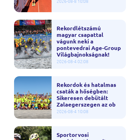
2026-08-8 10:08
Rekordlétszámú
magyar csapattal
vágunk neki a
pontevedrai Age-Group
Világbajnokságnak!
2026-08-4 02:08
Rekordok és hatalmas
csaták a hőségben:
Sikeresen debütált
Zalaegerszegen az ob
2026-08-4 10:08
Sportorvosi