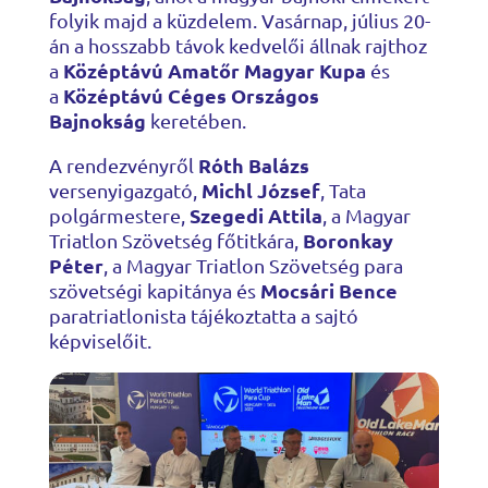
folyik majd a küzdelem. Vasárnap, július 20-
án a hosszabb távok kedvelői állnak rajthoz
Középtávú Amatőr Magyar Kupa
a
és
Középtávú Céges Országos
a
Bajnokság
keretében.
Róth Balázs
A rendezvényről
Michl József
versenyigazgató,
, Tata
Szegedi Attila
polgármestere,
, a Magyar
Boronkay
Triatlon Szövetség főtitkára,
Péter
, a Magyar Triatlon Szövetség para
Mocsári Bence
szövetségi kapitánya és
paratriatlonista tájékoztatta a sajtó
képviselőit.