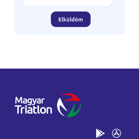
Elküldöm