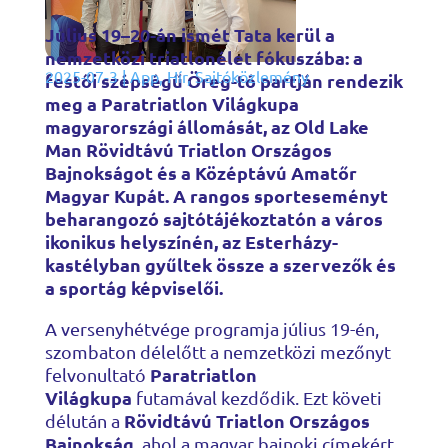
Július 19–20-án ismét Tata kerül a
nemzetközi triatlonélet fókuszába: a
2025-07-3
|
App
,
Hír
,
Sajtóközlemény
festői szépségű Öreg-tó partján rendezik
meg a Paratriatlon Világkupa
magyarországi állomását, az Old Lake
Man Rövidtávú Triatlon Országos
Bajnokságot és a Középtávú Amatőr
Magyar Kupát. A rangos sporteseményt
beharangozó sajtótájékoztatón a város
ikonikus helyszínén, az Esterházy-
kastélyban gyűltek össze a szervezők és
a sportág képviselői.
A versenyhétvége programja július 19-én,
szombaton délelőtt a nemzetközi mezőnyt
Paratriatlon
felvonultató
Világkupa
futamával kezdődik. Ezt követi
Rövidtávú Triatlon Országos
délután a
Bajnokság
, ahol a magyar bajnoki címekért