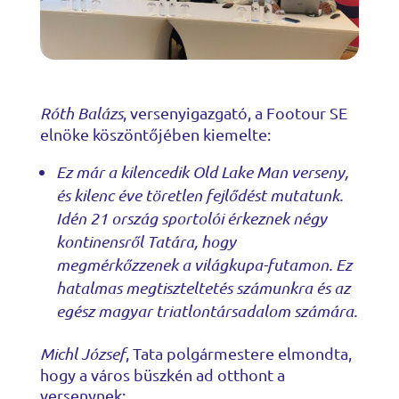
Róth Balázs
, versenyigazgató, a Footour SE
elnöke köszöntőjében kiemelte:
Ez már a kilencedik Old Lake Man verseny,
és kilenc éve töretlen fejlődést mutatunk.
Idén 21 ország sportolói érkeznek négy
kontinensről Tatára, hogy
megmérkőzzenek a világkupa-futamon. Ez
hatalmas megtiszteltetés számunkra és az
egész magyar triatlontársadalom számára.
Michl József
, Tata polgármestere elmondta,
hogy a város büszkén ad otthont a
versenynek: