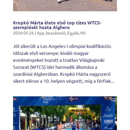
Kropkó Márta élete első top tízes WTCS-
szereplését hozta Alghero
2026-05-26
|
App
,
beszámoló
,
Egyéb
,
Hír
Jól sikerült a Los Angeles-i olimpiai kvalifikációs
időszak első versenye: kiváló magyar
eredményeket hozott a triatlon Világbajnoki
Sorozat (WTCS) idei harmadik állomása a
szardíniai Algheróban. Kropkó Márta nagyszerű
sikert elérve a 10. helyen végzett, míg a férfiak...