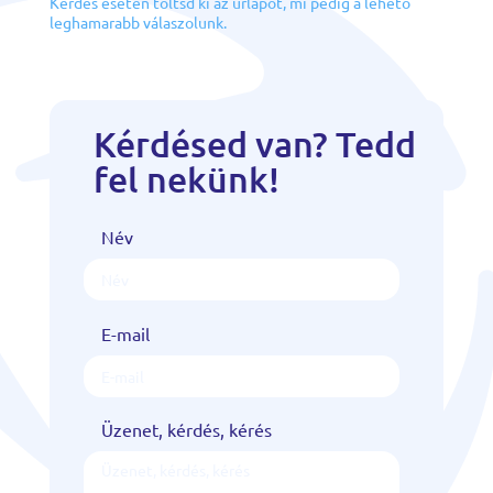
Kérdés esetén töltsd ki az űrlapot, mi pedig a lehető
leghamarabb válaszolunk.
Kérdésed van? Tedd
fel nekünk!
Név
E-mail
Üzenet, kérdés, kérés