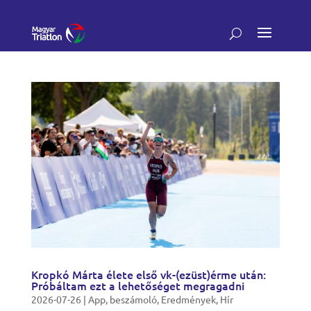
Kropkó Márta élete első vk-(ezüst)érme után:
Próbáltam ezt a lehetőséget megragadni
2026-07-26
|
App
,
beszámoló
,
Eredmények
,
Hír