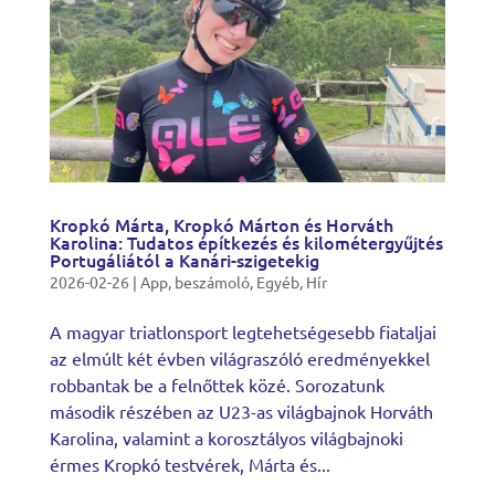
Kropkó Márta, Kropkó Márton és Horváth
Karolina: Tudatos építkezés és kilométergyűjtés
Portugáliától a Kanári-szigetekig
2026-02-26
|
App
,
beszámoló
,
Egyéb
,
Hír
A magyar triatlonsport legtehetségesebb fiataljai
az elmúlt két évben világraszóló eredményekkel
robbantak be a felnőttek közé. Sorozatunk
második részében az U23-as világbajnok Horváth
Karolina, valamint a korosztályos világbajnoki
érmes Kropkó testvérek, Márta és...