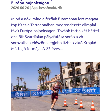
Európa-bajnokságon
2026-06-26
|
App
,
beszámoló
,
Hír
Mind a nők, mind a férfiak futamában lett magyar
top tízes a Tarragonában megrendezett olimpiai
távú Európa-bajnokságon. Tovább tart a két héttel
ezelőtt Szardínián pályafutása során a vb-
sorozatban először a legjobb tízben záró Kropkó
Márta jó formája. A 23 éves...