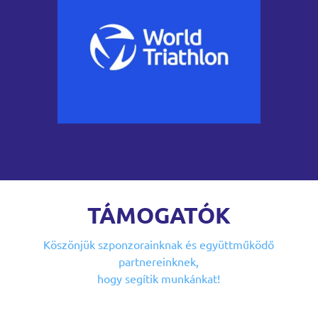
TÁMOGATÓK
Köszönjük szponzorainknak
és együttműködő
partnereinknek,
hogy segítik munkánkat!