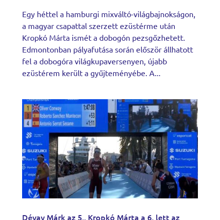
Egy héttel a hamburgi mixváltó-világbajnokságon,
a magyar csapattal szerzett ezüstérme után
Kropkó Márta ismét a dobogón pezsgőzhetett.
Edmontonban pályafutása során először állhatott
fel a dobogóra világkupaversenyen, újabb
ezüstérem került a gyűjteményébe. A...
Dévay Márk az 5., Kropkó Márta a 6. lett az