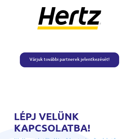
Várjuk további partnerek jelentkezését!
LÉPJ VELÜNK
KAPCSOLATBA!