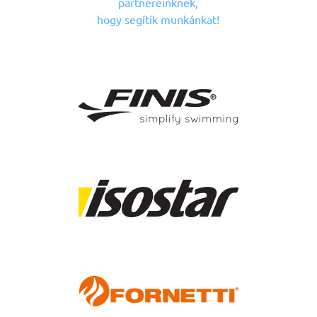
partnereinknek,
hogy segítik munkánkat!