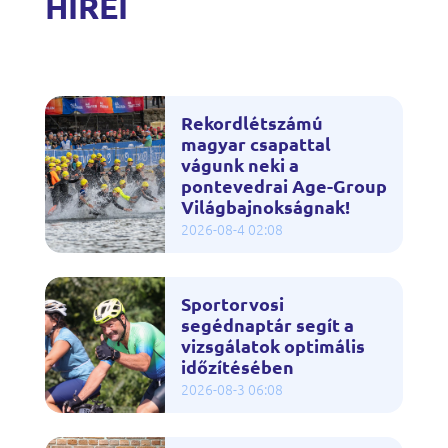
HÍREI
Rekordlétszámú
magyar csapattal
vágunk neki a
pontevedrai Age-Group
Világbajnokságnak!
2026-08-4 02:08
Sportorvosi
segédnaptár segít a
vizsgálatok optimális
időzítésében
2026-08-3 06:08