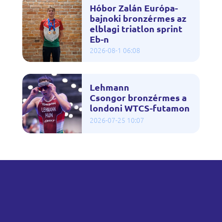
Hóbor Zalán Európa-
bajnoki bronzérmes az
elblagi triatlon sprint
Eb-n
2026-08-1 06:08
Lehmann
Csongor bronzérmes a
londoni WTCS-futamon
2026-07-25 10:07