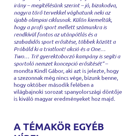
irány – megítélésünk szerint – jó, bizakodva,
nagyra törő tervekkel vághatunk neki az
újabb olimpiai ciklusnak. Külön kiemeltük,
hogy a profi sport mellett számunkra is
rendkívül fontos az utánpótlás és a
szabadidős sport erősítése, többek között a
Próbáld ki a triatlont! akció és a One…
Two… Tri! gyerektoborzó kampány is segíti a
sportoló nemzet koncepció erősítését”
–
mondta Kindl Gábor, aki azt is jelezte, hogy
a szezonnak még nincs vége, bízunk benne,
hogy október második felében a
világbajnoki sorozat spanyolországi döntője
is kiváló magyar eredményeket hoz majd.
A TÉMAKÖR EGYÉB