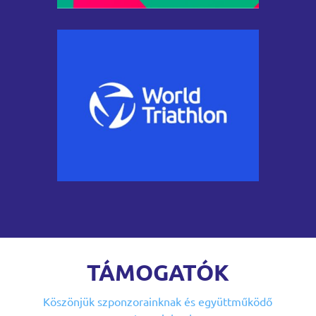
TÁMOGATÓK
Köszönjük szponzorainknak
és együttműködő