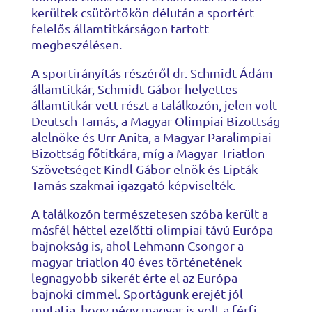
kerültek csütörtökön délután a sportért
felelős államtitkárságon tartott
megbeszélésen.
A sportirányítás részéről dr. Schmidt Ádám
államtitkár, Schmidt Gábor helyettes
államtitkár vett részt a találkozón, jelen volt
Deutsch Tamás, a Magyar Olimpiai Bizottság
alelnöke és Urr Anita, a Magyar Paralimpiai
Bizottság főtitkára, míg a Magyar Triatlon
Szövetséget Kindl Gábor elnök és Lipták
Tamás szakmai igazgató képviselték.
A találkozón természetesen szóba került a
másfél héttel ezelőtti olimpiai távú Európa-
bajnokság is, ahol Lehmann Csongor a
magyar triatlon 40 éves történetének
legnagyobb sikerét érte el az Európa-
bajnoki címmel. Sportágunk erejét jól
mutatja, hogy négy magyar is volt a férfi