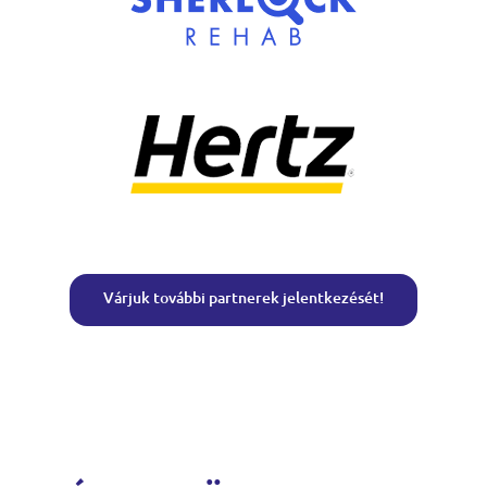
Várjuk további partnerek jelentkezését!