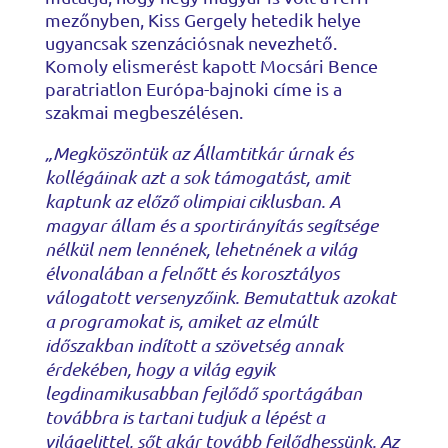
mezőnyben, Kiss Gergely hetedik helye
ugyancsak szenzációsnak nevezhető.
Komoly elismerést kapott Mocsári Bence
paratriatlon Európa-bajnoki címe is a
szakmai megbeszélésen.
„Megköszöntük az Államtitkár úrnak és
kollégáinak azt a sok támogatást, amit
kaptunk az előző olimpiai ciklusban. A
magyar állam és a sportirányítás segítsége
nélkül nem lennének, lehetnének a világ
élvonalában a felnőtt és korosztályos
válogatott versenyzőink. Bemutattuk azokat
a programokat is, amiket az elmúlt
időszakban indított a szövetség annak
érdekében, hogy a világ egyik
legdinamikusabban fejlődő sportágában
továbbra is tartani tudjuk a lépést a
világelittel, sőt akár tovább fejlődhessünk. Az