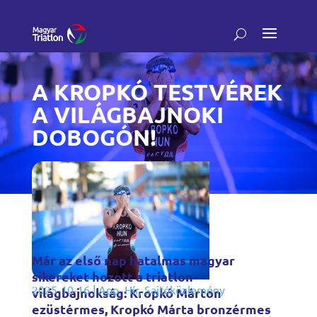
A KROPKÓ TESTVÉREK
A VILÁGBAJNOKI
DOBOGÓN!
Már az első nap hatalmas magyar
sikereket hozott a triatlon-
2025-10-16
|
App
,
Hír
,
Sajtóközlemény
világbajnokság: Kropkó Márton
ezüstérmes, Kropkó Márta bronzérmes