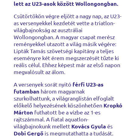
lett az U23-asok között Wollongongban.
Csütörtökön végre eljött a nagy nap, az U23-
as versenyekkel kezdetét vette a triatlon-
világbajnokság az ausztráliai
Wollongongban. A magyar csapat merész
reményekkel utazott a világ másik végére:
Lipták Tamás szövetségi kapitány a teljes
eseményre két érem megszerzését tűzte ki
reális célul. Ehhez képest már az első napon
megvalósult az álom.
férfi U23-as
A versenyek sorát nyitó
futamban
három magyarnak
szurkolhattunk, a világranglistán elfoglalt
Kropkó
előkelő helyezésének köszönhetően
Márton
futhatott be a vízbe az 1-es
rajtszámmal. A fiatal aquatlon-
Kovács Gyula
világbajnokunk mellett
és
Dobi Gergő
is megmutathatta a tudását.