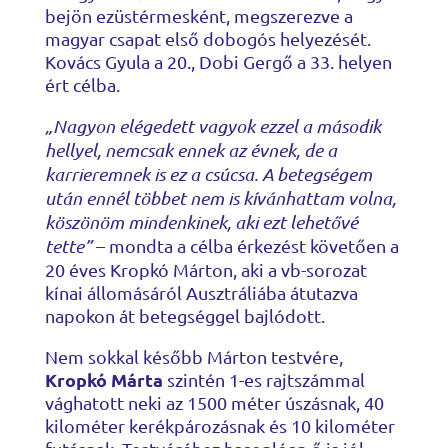
bejön ezüstérmesként, megszerezve a
magyar csapat első dobogós helyezését.
Kovács Gyula a 20., Dobi Gergő a 33. helyen
ért célba.
„Nagyon elégedett vagyok ezzel a második
hellyel, nemcsak ennek az évnek, de a
karrieremnek is ez a csúcsa. A betegségem
után ennél többet nem is kívánhattam volna,
köszönöm mindenkinek, aki ezt lehetővé
tette”
– mondta a célba érkezést követően a
20 éves Kropkó Márton, aki a vb-sorozat
kínai állomásáról Ausztráliába átutazva
napokon át betegséggel bajlódott.
Nem sokkal később Márton testvére,
Kropkó Márta
szintén 1-es rajtszámmal
vághatott neki az 1500 méter úszásnak, 40
kilométer kerékpározásnak és 10 kilométer