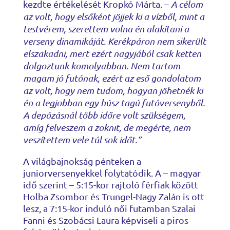
kezdte értékelését Kropkó Márta. –
A célom
az volt, hogy elsőként jöjjek ki a vízből, mint a
testvérem, szerettem volna én alakítani a
verseny dinamikáját. Kerékpáron nem sikerült
elszakadni, mert ezért nagyjából csak ketten
dolgoztunk komolyabban. Nem tartom
magam jó futónak, ezért az eső gondolatom
az volt, hogy nem tudom, hogyan jöhetnék ki
én a legjobban egy húsz tagú futóversenyből.
A depózásnál több időre volt szükségem,
amíg felveszem a zoknit, de megérte, nem
veszítettem vele túl sok időt.”
A világbajnokság pénteken a
juniorversenyekkel folytatódik. A – magyar
idő szerint – 5:15-kor rajtoló férfiak között
Holba Zsombor és Trungel-Nagy Zalán is ott
lesz, a 7:15-kor induló női futamban Szalai
Fanni és Szobácsi Laura képviseli a piros-