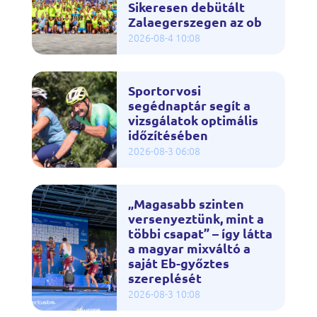
Sikeresen debütált
Zalaegerszegen az ob
2026-08-4 10:08
Sportorvosi
segédnaptár segít a
vizsgálatok optimális
időzítésében
2026-08-3 06:08
„Magasabb szinten
versenyeztünk, mint a
többi csapat” – így látta
a magyar mixváltó a
saját Eb-győztes
szereplését
2026-08-3 10:08