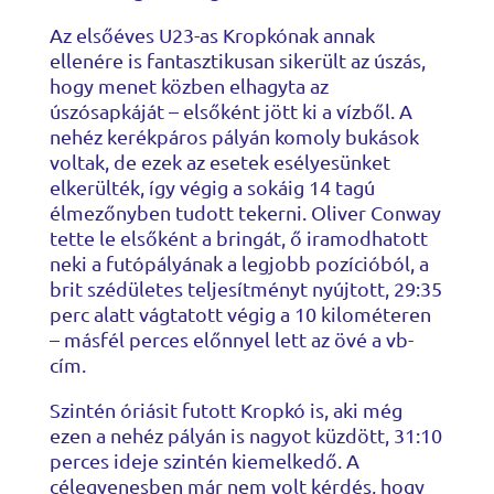
Az elsőéves U23-as Kropkónak annak
ellenére is fantasztikusan sikerült az úszás,
hogy menet közben elhagyta az
úszósapkáját – elsőként jött ki a vízből. A
nehéz kerékpáros pályán komoly bukások
voltak, de ezek az esetek esélyesünket
elkerülték, így végig a sokáig 14 tagú
élmezőnyben tudott tekerni. Oliver Conway
tette le elsőként a bringát, ő iramodhatott
neki a futópályának a legjobb pozícióból, a
brit szédületes teljesítményt nyújtott, 29:35
perc alatt vágtatott végig a 10 kilométeren
– másfél perces előnnyel lett az övé a vb-
cím.
Szintén óriásit futott Kropkó is, aki még
ezen a nehéz pályán is nagyot küzdött, 31:10
perces ideje szintén kiemelkedő. A
célegyenesben már nem volt kérdés, hogy