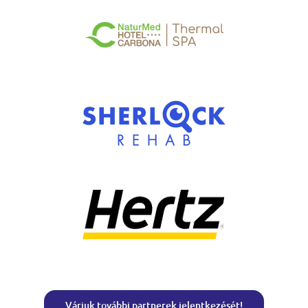
Várjuk további partnerek jelentkezését!