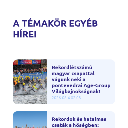
A TÉMAKÖR EGYÉB
HÍREI
Rekordlétszámú
magyar csapattal
vágunk neki a
pontevedrai Age-Group
Világbajnokságnak!
2026-08-4 02:08
Rekordok és hatalmas
csaták a hőségben: