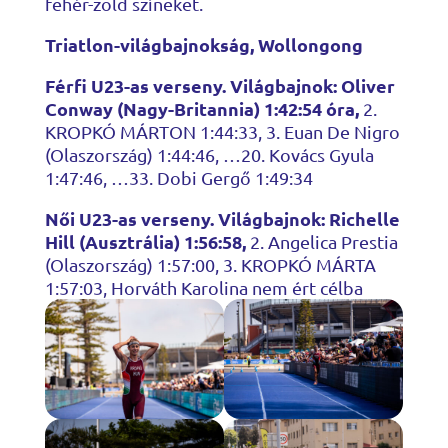
fehér-zöld színeket.
Triatlon-világbajnokság, Wollongong
Férfi U23-as verseny. Világbajnok: Oliver
Conway (Nagy-Britannia) 1:42:54 óra,
2.
KROPKÓ MÁRTON 1:44:33, 3. Euan De Nigro
(Olaszország) 1:44:46, …20. Kovács Gyula
1:47:46, …33. Dobi Gergő 1:49:34
Női U23-as verseny. Világbajnok: Richelle
Hill (Ausztrália) 1:56:58,
2. Angelica Prestia
(Olaszország) 1:57:00, 3. KROPKÓ MÁRTA
1:57:03, Horváth Karolina nem ért célba