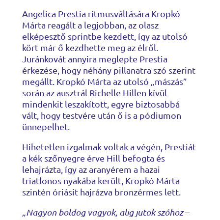
Angelica Prestia ritmusváltására Kropkó
Márta reagált a legjobban, az olasz
elképesztő sprintbe kezdett, így az utolsó
kört már ő kezdhette meg az élről.
Juránkovát annyira meglepte Prestia
érkezése, hogy néhány pillanatra szó szerint
megállt. Kropkó Márta az utolsó „mászás”
során az ausztrál Richelle Hillen kívül
mindenkit leszakított, egyre biztosabbá
vált, hogy testvére után ő is a pódiumon
ünnepelhet.
Hihetetlen izgalmak voltak a végén, Prestiát
a kék szőnyegre érve Hill befogta és
lehajrázta, így az aranyérem a hazai
triatlonos nyakába került, Kropkó Márta
szintén óriásit hajrázva bronzérmes lett.
„Nagyon boldog vagyok, alig jutok szóhoz
–