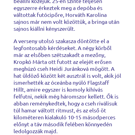
beállni közéjük. 25-en szinte teljesen
egyszerre érkeztek meg a depóba és
váltottak futócipőre, Horváth Karolina
sajnos már nem volt közöttük, a bringa után
sajnos kiállni kényszerült.
A verseny utolsó szakasza döntötte el a
legfontosabb kérdéseket. A négy körből
már az elsőben szétszakadt a mezőny,
Kropkó Márta ott futott az elejét erősen
meghúzó cseh Heidi Juránková mögött. A
hat üldöző között két ausztrál is volt, akik jól
ismerhették az óceánba nyúló Flagstaff
Hillt, amire egyszer is komoly kihívás
felfutni, nekik még háromszor kellett. Ők is
abban reménykedtek, hogy a cseh riválisuk
túl hamar váltott ritmust, és az első öt
kilométeren kialakuló 10-15 másodperces
előnyt a táv második felében könnyedén
ledolgozzák majd.