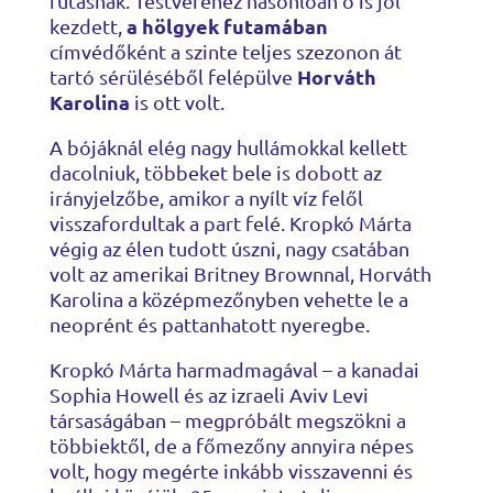
futásnak. Testvéréhez hasonlóan ő is jól
a hölgyek futamában
kezdett,
címvédőként a szinte teljes szezonon át
Horváth
tartó sérüléséből felépülve
Karolina
is ott volt.
A bójáknál elég nagy hullámokkal kellett
dacolniuk, többeket bele is dobott az
irányjelzőbe, amikor a nyílt víz felől
visszafordultak a part felé. Kropkó Márta
végig az élen tudott úszni, nagy csatában
volt az amerikai Britney Brownnal, Horváth
Karolina a középmezőnyben vehette le a
neoprént és pattanhatott nyeregbe.
Kropkó Márta harmadmagával – a kanadai
Sophia Howell és az izraeli Aviv Levi
társaságában – megpróbált megszökni a
többiektől, de a főmezőny annyira népes
volt, hogy megérte inkább visszavenni és