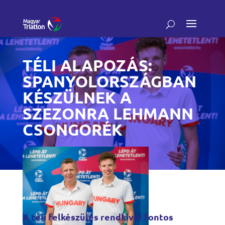
TÉLI ALAPOZÁS:
SPANYOLORSZÁGBAN
KÉSZÜLNEK A
SZEZONRA LEHMANN
CSONGORÉK
A téli felkészülés rendkívül fontos