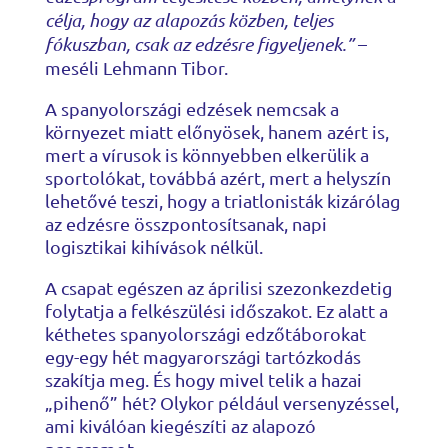
célja, hogy az alapozás közben, teljes
fókuszban, csak az edzésre figyeljenek.”
–
meséli Lehmann Tibor.
A spanyolországi edzések nemcsak a
környezet miatt előnyösek, hanem azért is,
mert a vírusok is könnyebben elkerülik a
sportolókat, továbbá azért, mert a helyszín
lehetővé teszi, hogy a triatlonisták kizárólag
az edzésre összpontosítsanak, napi
logisztikai kihívások nélkül.
A csapat egészen az áprilisi szezonkezdetig
folytatja a felkészülési időszakot. Ez alatt a
kéthetes spanyolországi edzőtáborokat
egy-egy hét magyarországi tartózkodás
szakítja meg. És hogy mivel telik a hazai
„pihenő” hét? Olykor például versenyzéssel,
ami kiválóan kiegészíti az alapozó