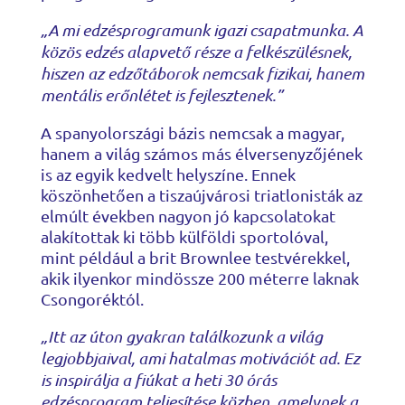
„A mi edzésprogramunk igazi csapatmunka. A
közös edzés alapvető része a felkészülésnek,
hiszen az edzőtáborok nemcsak fizikai, hanem
mentális erőnlétet is fejlesztenek.”
A spanyolországi bázis nemcsak a magyar,
hanem a világ számos más élversenyzőjének
is az egyik kedvelt helyszíne. Ennek
köszönhetően a tiszaújvárosi triatlonisták az
elmúlt években nagyon jó kapcsolatokat
alakítottak ki több külföldi sportolóval,
mint például a brit Brownlee testvérekkel,
akik ilyenkor mindössze 200 méterre laknak
Csongoréktól.
„Itt az úton gyakran találkozunk a világ
legjobbjaival, ami hatalmas motivációt ad. Ez
is inspirálja a fiúkat a heti 30 órás
edzésprogram teljesítése közben, amelynek a