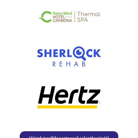
Várjuk további partnerek jelentkezését!