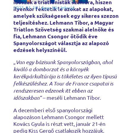
időszak a triatlonisták számára, hiszen
2025-01-10
|
App
,
Hír
,
Interjú
ilyenkor fektetik le azokat az alapokat,
amelyek szükségesek egy sikeres szezon
teljesítéshez. Lehmann Tibor, a Magyar
Triatlon Szövetség szakmai alelnöke és
fia, Lehmann Csongor ötödik éve
Spanyolországot választja az alapozó
edzések helyszínéül.
„
Van egy bázisunk Spanyolországban, ahol
kiváló a domborzat és a környék
kerékpárkultúrája is tökéletes az ilyen típusú
felkészüléshez. A Tour de France csapatai is
rendszeresen edzenek itt ebben az
időszakban”
– meséli Lehmann Tibor.
A decemberi első spanyolországi
alapozáson Lehmann Csongor mellett
Kovács Gyula is részt vett, január 21-én
pedig Kiss Gergő csatlakozik hozzájuk.