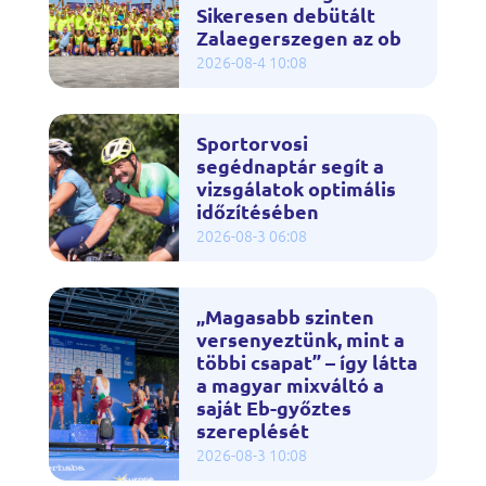
Sikeresen debütált
Zalaegerszegen az ob
2026-08-4 10:08
Sportorvosi
segédnaptár segít a
vizsgálatok optimális
időzítésében
2026-08-3 06:08
„Magasabb szinten
versenyeztünk, mint a
többi csapat” – így látta
a magyar mixváltó a
saját Eb-győztes
szereplését
2026-08-3 10:08