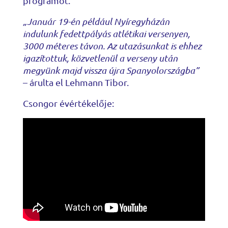
programot.
„Január 19-én például Nyíregyházán
indulunk fedettpályás atlétikai versenyen,
3000 méteres távon. Az utazásunkat is ehhez
igazítottuk, közvetlenül a verseny után
megyünk majd vissza újra Spanyolországba”
– árulta el Lehmann Tibor.
Csongor évértékelője: