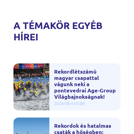
A TÉMAKÖR EGYÉB
HÍREI
Rekordlétszámú
magyar csapattal
vágunk neki a
pontevedrai Age-Group
Világbajnokságnak!
2026-08-4 02:08
Rekordok és hatalmas
csaták a hőségben: