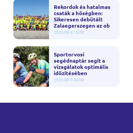
Rekordok és hatalmas
csaták a hőségben:
Sikeresen debütált
Zalaegerszegen az ob
2026-08-4 10:08
Sportorvosi
segédnaptár segít a
vizsgálatok optimális
időzítésében
2026-08-3 06:08