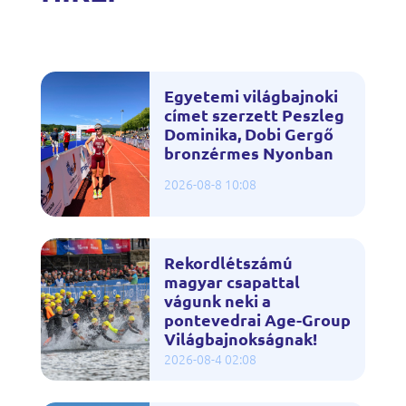
Egyetemi világbajnoki
címet szerzett Peszleg
Dominika, Dobi Gergő
bronzérmes Nyonban
2026-08-8 10:08
Rekordlétszámú
magyar csapattal
vágunk neki a
pontevedrai Age-Group
Világbajnokságnak!
2026-08-4 02:08