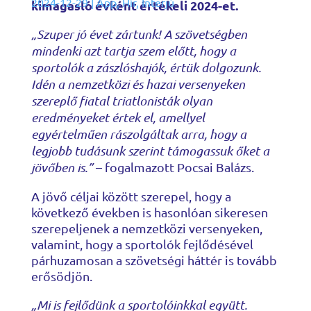
2024-12-29
|
App
,
Hír
,
Interjú
kimagasló évként értékeli 2024-et.
„Szuper jó évet zártunk! A szövetségben
mindenki azt tartja szem előtt, hogy a
sportolók a zászlóshajók, értük dolgozunk.
Idén a nemzetközi és hazai versenyeken
szereplő fiatal triatlonisták olyan
eredményeket értek el, amellyel
egyértelműen rászolgáltak arra, hogy a
legjobb tudásunk szerint támogassuk őket a
jövőben is.”
– fogalmazott Pocsai Balázs.
A jövő céljai között szerepel, hogy a
következő években is hasonlóan sikeresen
szerepeljenek a nemzetközi versenyeken,
valamint, hogy a sportolók fejlődésével
párhuzamosan a szövetségi háttér is tovább
erősödjön.
„Mi is fejlődünk a sportolóinkkal együtt.