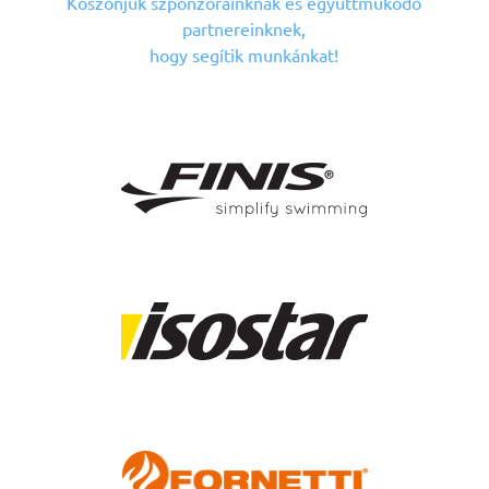
Köszönjük szponzorainknak
és együttműködő
partnereinknek,
hogy segítik munkánkat!