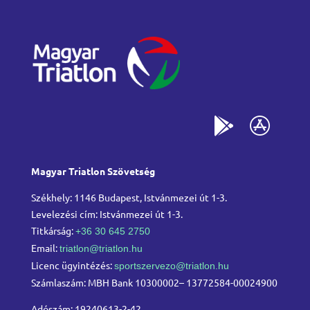
Magyar Triatlon Szövetség
Székhely: 1146 Budapest, Istvánmezei út 1-3.
Levelezési cím: Istvánmezei út 1-3.
Titkárság:
+36 30 645 2750
Email:
triatlon@triatlon.hu
Licenc ügyintézés:
sportszervezo@triatlon.hu
Számlaszám: MBH Bank 10300002– 13772584-00024900
Adószám: 19240613-2-42