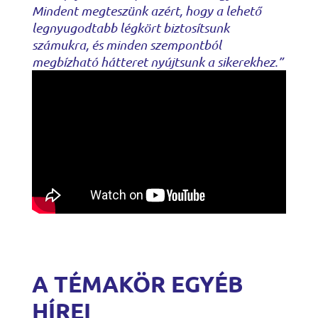
Mindent megteszünk azért, hogy a lehető
legnyugodtabb légkört biztosítsunk
számukra, és minden szempontból
megbízható hátteret nyújtsunk a sikerekhez.”
A TÉMAKÖR EGYÉB
HÍREI