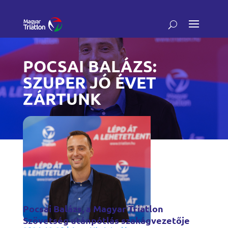
POCSAI BALÁZS:
SZUPER JÓ ÉVET
ZÁRTUNK
Pocsai Balázs, a Magyar Triatlon
Szövetség utánpótlás szakágvezetője