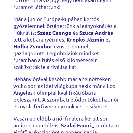
futamot láthattunk!
Már a junior Európa-kupában kettős
győzelemnek örülhettünk a leányoknál és a
Szász Csenge
Szűcs András
fiúknál is:
és
Kropkó Jázmin
lett a két aranyérmes,
és
Holba Zsombor
ezüstéremmel
gazdagodott. Legjobbjaink mindkét
futamban a futás első kilométerein
szakították le a riválisaikat.
Néhány órával később már a felnőtteken
volt a sor, az idei világkupa nekik már a Los
Angeles-i olimpiai kvalifikációba is
beleszámít. A szombati elődöntőket hat női
és nyolc férfiversenyzőnk vette sikerrel.
Vasárnap előbb a női fináléra került sor,
Szalai Fanni
amiben nem túlzás,
„berúgta az
ajtót” a vk-szintjén! A néhány napja