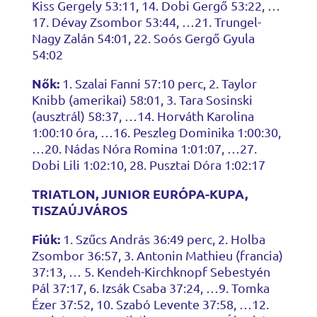
Kiss Gergely 53:11, 14. Dobi Gergő 53:22, …
17. Dévay Zsombor 53:44, …21. Trungel-
Nagy Zalán 54:01, 22. Soós Gergő Gyula
54:02
Nők:
1. Szalai Fanni 57:10 perc, 2. Taylor
Knibb (amerikai) 58:01, 3. Tara Sosinski
(ausztrál) 58:37, …14. Horváth Karolina
1:00:10 óra, …16. Peszleg Dominika 1:00:30,
…20. Nádas Nóra Romina 1:01:07, …27.
Dobi Lili 1:02:10, 28. Pusztai Dóra 1:02:17
TRIATLON, JUNIOR EURÓPA-KUPA,
TISZAÚJVÁROS
Fiúk:
1. Szűcs András 36:49 perc, 2. Holba
Zsombor 36:57, 3. Antonin Mathieu (francia)
37:13, … 5. Kendeh-Kirchknopf Sebestyén
Pál 37:17, 6. Izsák Csaba 37:24, …9. Tomka
Ézer 37:52, 10. Szabó Levente 37:58, …12.