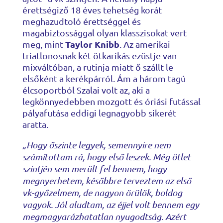
érettségiző 18 éves tehetség korát
meghazudtoló érettséggel és
magabiztossággal olyan klasszisokat vert
Taylor Knibb
meg, mint
. Az amerikai
triatlonosnak két ötkarikás ezüstje van
mixváltóban, a rutinja miatt ő szállt le
elsőként a kerékpárról. Ám a három tagú
élcsoportból Szalai volt az, aki a
legkönnyedebben mozgott és óriási futással
pályafutása eddigi legnagyobb sikerét
aratta.
„Hogy őszinte legyek, semennyire nem
számítottam rá, hogy első leszek. Még ötlet
szintjén sem merült fel bennem, hogy
megnyerhetem, későbbre terveztem az első
vk-győzelmem, de nagyon örülök, boldog
vagyok. Jól aludtam, az éjjel volt bennem egy
megmagyarázhatatlan nyugodtság. Azért