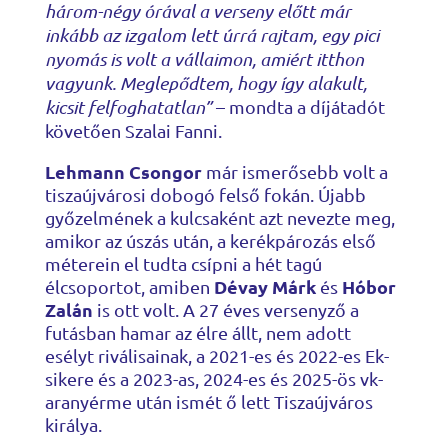
három-négy órával a verseny előtt már
inkább az izgalom lett úrrá rajtam, egy pici
nyomás is volt a vállaimon, amiért itthon
vagyunk. Meglepődtem, hogy így alakult,
kicsit felfoghatatlan”
– mondta a díjátadót
követően Szalai Fanni.
Lehmann Csongor
már ismerősebb volt a
tiszaújvárosi dobogó felső fokán. Újabb
győzelmének a kulcsaként azt nevezte meg,
amikor az úszás után, a kerékpározás első
méterein el tudta csípni a hét tagú
Dévay Márk
Hóbor
élcsoportot, amiben
és
Zalán
is ott volt. A 27 éves versenyző a
futásban hamar az élre állt, nem adott
esélyt riválisainak, a 2021-es és 2022-es Ek-
sikere és a 2023-as, 2024-es és 2025-ös vk-
aranyérme után ismét ő lett Tiszaújváros
királya.