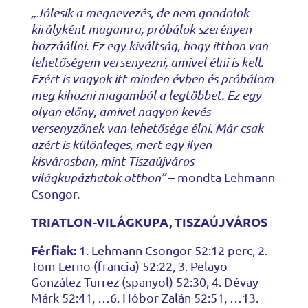
„Jólesik a megnevezés, de nem gondolok
királyként magamra, próbálok szerényen
hozzáállni. Ez egy kiváltság, hogy itthon van
lehetőségem versenyezni, amivel élni is kell.
Ezért is vagyok itt minden évben és próbálom
meg kihozni magamból a legtöbbet. Ez egy
olyan előny, amivel nagyon kevés
versenyzőnek van lehetősége élni. Már csak
azért is különleges, mert egy ilyen
kisvárosban, mint Tiszaújváros
világkupázhatok otthon”
– mondta Lehmann
Csongor.
TRIATLON-VILÁGKUPA, TISZAÚJVÁROS
Férfiak:
1. Lehmann Csongor 52:12 perc, 2.
Tom Lerno (francia) 52:22, 3. Pelayo
González Turrez (spanyol) 52:30, 4. Dévay
Márk 52:41, …6. Hóbor Zalán 52:51, …13.