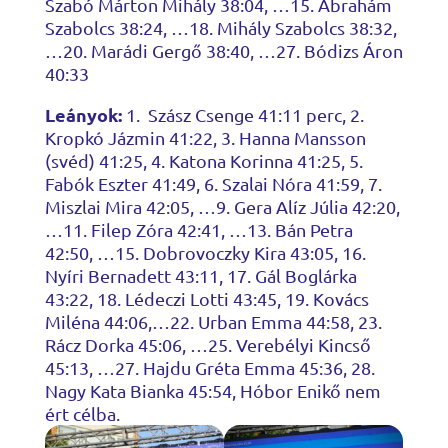
Szabó Márton Mihály 38:04, …15. Ábrahám
Szabolcs 38:24, …18. Mihály Szabolcs 38:32,
…20. Marádi Gergő 38:40, …27. Bódizs Áron
40:33
Leányok:
1. Szász Csenge 41:11 perc, 2.
Kropkó Jázmin 41:22, 3. Hanna Mansson
(svéd) 41:25, 4. Katona Korinna 41:25, 5.
Fabók Eszter 41:49, 6. Szalai Nóra 41:59, 7.
Miszlai Mira 42:05, …9. Gera Alíz Júlia 42:20,
…11. Filep Zóra 42:41, …13. Bán Petra
42:50, …15. Dobrovoczky Kira 43:05, 16.
Nyíri Bernadett 43:11, 17. Gál Boglárka
43:22, 18. Lédeczi Lotti 43:45, 19. Kovács
Miléna 44:06,…22. Urban Emma 44:58, 23.
Rácz Dorka 45:06, …25. Verebélyi Kincső
45:13, …27. Hajdu Gréta Emma 45:36, 28.
Nagy Kata Bianka 45:54, Hóbor Enikő nem
ért célba.