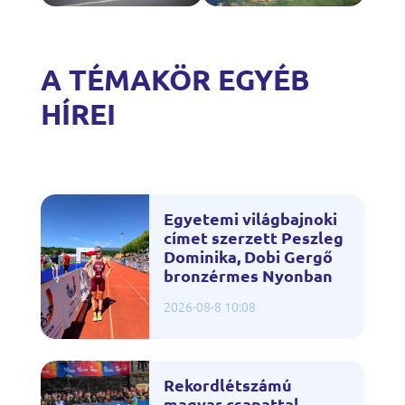
A TÉMAKÖR EGYÉB
HÍREI
Egyetemi világbajnoki
címet szerzett Peszleg
Dominika, Dobi Gergő
bronzérmes Nyonban
2026-08-8 10:08
Rekordlétszámú
magyar csapattal