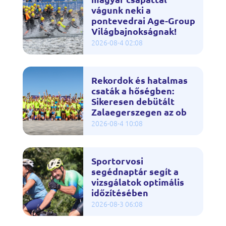
vágunk neki a
pontevedrai Age-Group
Világbajnokságnak!
2026-08-4 02:08
Rekordok és hatalmas
csaták a hőségben:
Sikeresen debütált
Zalaegerszegen az ob
2026-08-4 10:08
Sportorvosi
segédnaptár segít a
vizsgálatok optimális
időzítésében
2026-08-3 06:08