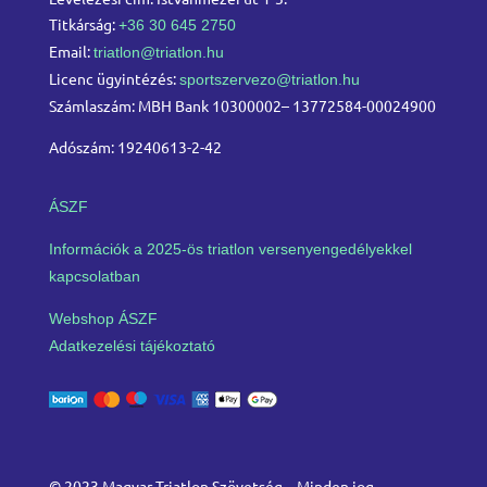
Titkárság:
+36 30 645 2750
Email:
triatlon@triatlon.hu
Licenc ügyintézés:
sportszervezo@triatlon.hu
Számlaszám: MBH Bank 10300002– 13772584-00024900
Adószám: 19240613-2-42
ÁSZF
Információk a 2025-ös triatlon versenyengedélyekkel
kapcsolatban
Webshop ÁSZF
Adatkezelési tájékoztató
© 2023 Magyar Triatlon Szövetség – Minden jog