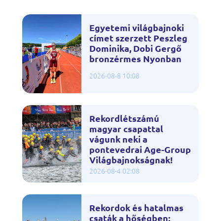
Egyetemi világbajnoki
címet szerzett Peszleg
Dominika, Dobi Gergő
bronzérmes Nyonban
2026-08-8 10:08
Rekordlétszámú
magyar csapattal
vágunk neki a
pontevedrai Age-Group
Világbajnokságnak!
2026-08-4 02:08
Rekordok és hatalmas
csaták a hőségben: