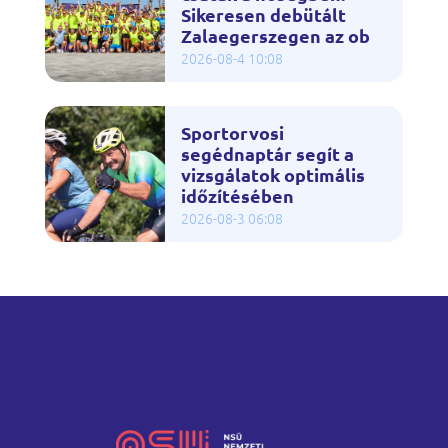
Sikeresen debütált
Zalaegerszegen az ob
2026-08-4 10:08
Sportorvosi
segédnaptár segít a
vizsgálatok optimális
időzítésében
2026-08-3 06:08