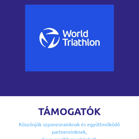
TÁMOGATÓK
Köszönjük szponzorainknak
és együttműködő
partnereinknek,