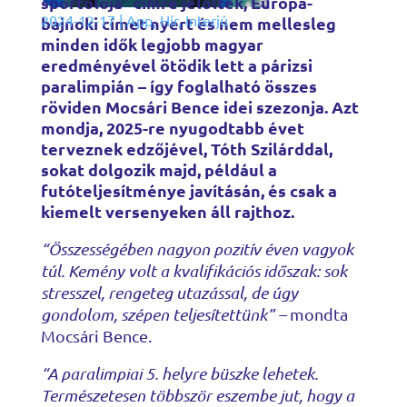
sportolója” címre jelölték, Európa-
2024-12-17
|
App
,
Hír
,
Interjú
bajnoki címet nyert és nem mellesleg
minden idők legjobb magyar
eredményével ötödik lett a párizsi
paralimpián – így foglalható összes
röviden Mocsári Bence idei szezonja. Azt
mondja, 2025-re nyugodtabb évet
terveznek edzőjével, Tóth Szilárddal,
sokat dolgozik majd, például a
futóteljesítménye javításán, és csak a
kiemelt versenyeken áll rajthoz.
“Összességében nagyon pozitív éven vagyok
túl. Kemény volt a kvalifikációs időszak: sok
stresszel, rengeteg utazással, de úgy
gondolom, szépen teljesítettünk” –
mondta
Mocsári Bence.
“A paralimpiai 5. helyre büszke lehetek.
Természetesen többször eszembe jut, hogy a