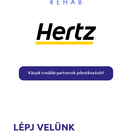
Várjuk további partnerek jelentkezését!
LÉPJ VELÜNK