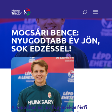
MOCSÁRI BENCE:
NYUGODTABB ÉV JÖN,
SOK EDZÉSSEL!
A napokban az „Év fogyatékos férfi