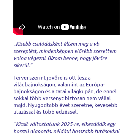
„Kisebb csalódásként éltem meg a vb-
szereplést, mindenképpen előrébb szerettem
volna végezni. Bízom benne, hogy jövőre
sikerül.”
Tervei szerint jövőre is ott lesz a
világbajnokságon, valamint az Európa-
bajnokságon és a tatai világkupán, de ennél
sokkal több versenyt biztosan nem vállal
majd. Nyugodtabb évet szeretne, kevesebb
utazással és több edzéssel.
“Kicsit változtatunk 2025-re, elkezdődik egy
hosszú alapozás, például hosszabb futásokkal