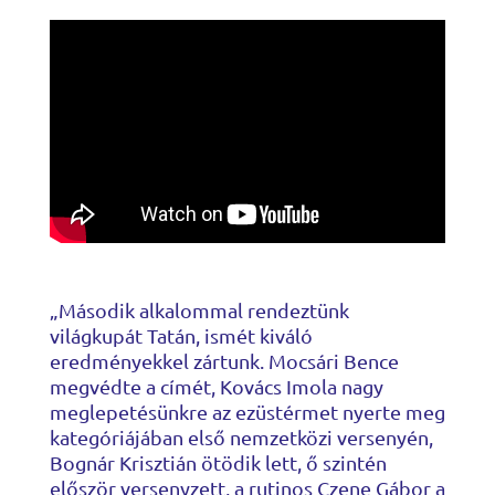
„Második alkalommal rendeztünk
világkupát Tatán, ismét kiváló
eredményekkel zártunk. Mocsári Bence
megvédte a címét, Kovács Imola nagy
meglepetésünkre az ezüstérmet nyerte meg
kategóriájában első nemzetközi versenyén,
Bognár Krisztián ötödik lett, ő szintén
először versenyzett, a rutinos Czene Gábor a