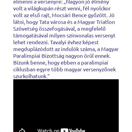
elmenni a versenyre: „Nagyon jó élmény
volt a világkupán részt venni, fél nyolckor
volt az első rajt, Mocsári Bence győzött. Jó
látni, hogy Tata városa és a Magyar Triatlon
Szövetség összefogásával, a megfelelő
támogatásával milyen színvonalas versenyt
lehet rendezni. Tavalyi évhez képest
megduplázódott az indulók száma, a Magyar
Paralimpiai Bizottság nagyon örül ennek.
Bízunk benne, hogy ebben a paralimpiai
ciklusban egyre több magyar versenyzőnek
szurkolhatunk.”