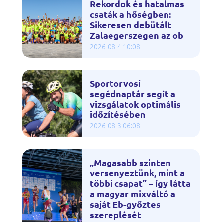
Rekordok és hatalmas
csaták a hőségben:
Sikeresen debütált
Zalaegerszegen az ob
2026-08-4 10:08
Sportorvosi
segédnaptár segít a
vizsgálatok optimális
időzítésében
2026-08-3 06:08
„Magasabb szinten
versenyeztünk, mint a
többi csapat” – így látta
a magyar mixváltó a
saját Eb-győztes
szereplését