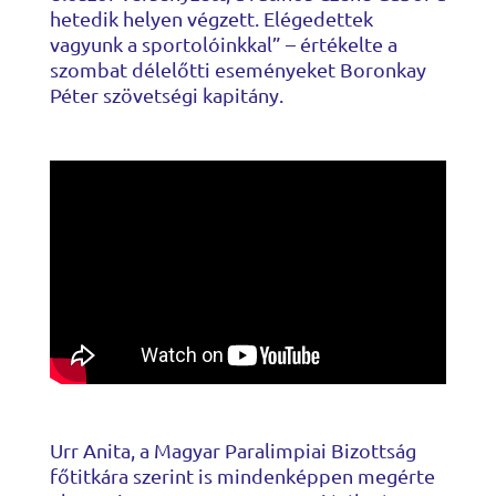
hetedik helyen végzett. Elégedettek
vagyunk a sportolóinkkal” – értékelte a
szombat délelőtti eseményeket Boronkay
Péter szövetségi kapitány.
Urr Anita, a Magyar Paralimpiai Bizottság
főtitkára szerint is mindenképpen megérte