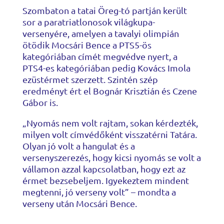
Szombaton a tatai Öreg-tó partján került
sor a paratriatlonosok világkupa-
versenyére, amelyen a tavalyi olimpián
ötödik Mocsári Bence a PTS5-ös
kategóriában címét megvédve nyert, a
PTS4-es kategóriában pedig Kovács Imola
ezüstérmet szerzett. Szintén szép
eredményt ért el Bognár Krisztián és Czene
Gábor is.
„Nyomás nem volt rajtam, sokan kérdezték,
milyen volt címvédőként visszatérni Tatára.
Olyan jó volt a hangulat és a
versenyszerezés, hogy kicsi nyomás se volt a
vállamon azzal kapcsolatban, hogy ezt az
érmet bezsebeljem. Igyekeztem mindent
megtenni, jó verseny volt” – mondta a
verseny után Mocsári Bence.