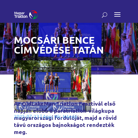
MOCSÁRI BENCE
CÍMVÉDÉSE TATÁN
Az OldLakeMan Triatlon Fesztivál első
napján előbb a paratriatlon-világkupa
2025-07-23
|
App
,
Hír
,
Interjú
magyarországi fordulóját, majd a rövid
távú országos bajnokságot rendezték
meg.