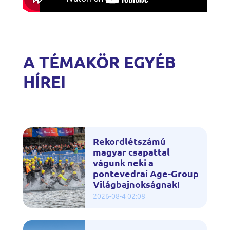
A TÉMAKÖR EGYÉB
HÍREI
Rekordlétszámú
magyar csapattal
vágunk neki a
pontevedrai Age-Group
Világbajnokságnak!
2026-08-4 02:08