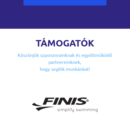
TÁMOGATÓK
Köszönjük szponzorainknak
és együttműködő
partnereinknek,
hogy segítik munkánkat!