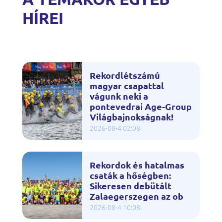
HÍREI
Rekordlétszámú
magyar csapattal
vágunk neki a
pontevedrai Age-Group
Világbajnokságnak!
2026-08-4 02:08
Rekordok és hatalmas
csaták a hőségben:
Sikeresen debütált
Zalaegerszegen az ob
2026-08-4 10:08