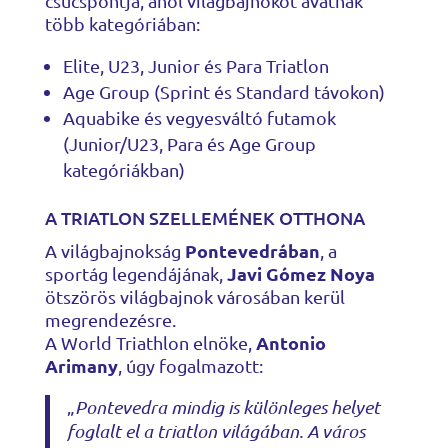
csúcspontja, ahol világbajnokot avatnak
több kategóriában:
Elite, U23, Junior és Para Triatlon
Age Group (Sprint és Standard távokon)
Aquabike és vegyesváltó futamok
(Junior/U23, Para és Age Group
kategóriákban)
A TRIATLON SZELLEMÉNEK OTTHONA
Pontevedrában
A világbajnokság
, a
Javi Gómez Noya
sportág legendájának,
ötszörös világbajnok városában kerül
megrendezésre.
Antonio
A World Triathlon elnöke,
Arimany
, úgy fogalmazott:
„
Pontevedra mindig is különleges helyet
foglalt el a triatlon világában. A város