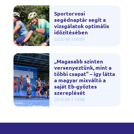
Sportorvosi
segédnaptár segít a
vizsgálatok optimális
időzítésében
2026-08-3 06:08
„Magasabb szinten
versenyeztünk, mint a
többi csapat” – így látta
a magyar mixváltó a
saját Eb-győztes
szereplését
2026-08-3 10:08