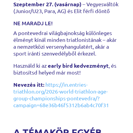
Szeptember 27. (vasárnap)
– Vegyesváltók
(Junior/U23, Para, AG) és Elit férfi döntő
NE MARADJ LE!
A pontevedrai világbajnokság különleges
élményt kínál minden triatlonistának – akár
a nemzetközi versenyhangulatért, akár a
sport iránti szenvedélyből érkezel.
early bird kedvezményt
Használd ki az
, és
biztosítsd helyed már most!
Nevezés itt:
https://in.entries-
triathlon.org/2026-world-triathlon-age-
group-championships-pontevedra/?
campaign=68e36b46f5312b6ab4c70f31
A TÉMAKÖR EGYÉB