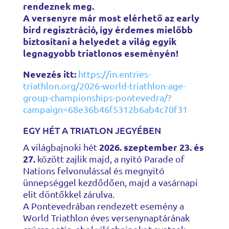
rendeznek meg.
A versenyre már most elérhető az early
bird regisztráció, így érdemes mielőbb
biztosítani a helyedet a világ egyik
legnagyobb triatlonos eseményén!
Nevezés itt:
https://in.entries-
triathlon.org/2026-world-triathlon-age-
group-championships-pontevedra/?
campaign=68e36b46f5312b6ab4c70f31
EGY HÉT A TRIATLON JEGYÉBEN
2026. szeptember 23. és
A világbajnoki hét
27.
között zajlik majd, a nyitó Parade of
Nations felvonulással és megnyitó
ünnepséggel kezdődően, majd a vasárnapi
elit döntőkkel zárulva.
A Pontevedrában rendezett esemény a
World Triathlon éves versenynaptárának