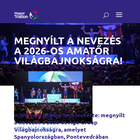
MEGNYÍLT A NEVEZÉS
A 2026-OS AMATŐR
VILÁGBAJNOKSÁGRA!
A World Triathlon bejelentette: megnyílt
a nevezés a 2026-os Age Group
2025-11-4
|
App
,
Hír
Világbajnokságra, amelyet
Spanyolországban, Pontevedrában