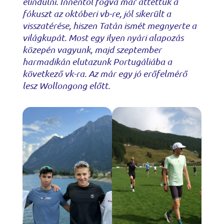
elindulni. Innentől fogva már áttettük a
fókuszt az októberi vb-re, jól sikerült a
visszatérése, hiszen Tatán ismét megnyerte a
világkupát. Most egy ilyen nyári alapozás
közepén vagyunk, majd szeptember
harmadikán elutazunk Portugáliába a
következő vk-ra. Az már egy jó erőfelmérő
lesz Wollongong előtt.