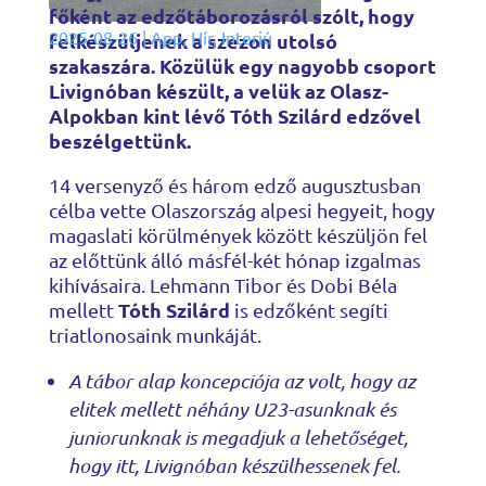
főként az edzőtáborozásról szólt, hogy
2025-08-26
|
App
,
Hír
,
Interjú
felkészüljenek a szezon utolsó
szakaszára. Közülük egy nagyobb csoport
Livignóban készült, a velük az Olasz-
Alpokban kint lévő Tóth Szilárd edzővel
beszélgettünk.
14 versenyző és három edző augusztusban
célba vette Olaszország alpesi hegyeit, hogy
magaslati körülmények között készüljön fel
az előttünk álló másfél-két hónap izgalmas
kihívásaira. Lehmann Tibor és Dobi Béla
Tóth Szilárd
mellett
is edzőként segíti
triatlonosaink munkáját.
A tábor alap koncepciója az volt, hogy az
elitek mellett néhány U23-asunknak és
juniorunknak is megadjuk a lehetőséget,
hogy itt, Livignóban készülhessenek fel.