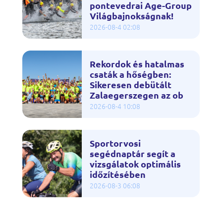
pontevedrai Age-Group
Világbajnokságnak!
2026-08-4 02:08
Rekordok és hatalmas
csaták a hőségben:
Sikeresen debütált
Zalaegerszegen az ob
2026-08-4 10:08
Sportorvosi
segédnaptár segít a
vizsgálatok optimális
időzítésében
2026-08-3 06:08