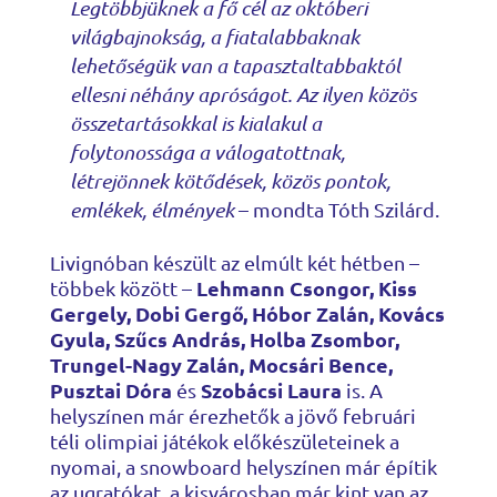
Legtöbbjüknek a fő cél az októberi
világbajnokság, a fiatalabbaknak
lehetőségük van a tapasztaltabbaktól
ellesni néhány apróságot. Az ilyen közös
összetartásokkal is kialakul a
folytonossága a válogatottnak,
létrejönnek kötődések, közös pontok,
emlékek, élmények
– mondta Tóth Szilárd.
Livignóban készült az elmúlt két hétben –
Lehmann Csongor, Kiss
többek között –
Gergely, Dobi Gergő, Hóbor Zalán, Kovács
Gyula, Szűcs András, Holba Zsombor,
Trungel-Nagy Zalán, Mocsári Bence,
Pusztai Dóra
Szobácsi Laura
és
is. A
helyszínen már érezhetők a jövő februári
téli olimpiai játékok előkészületeinek a
nyomai, a snowboard helyszínen már építik
az ugratókat, a kisvárosban már kint van az