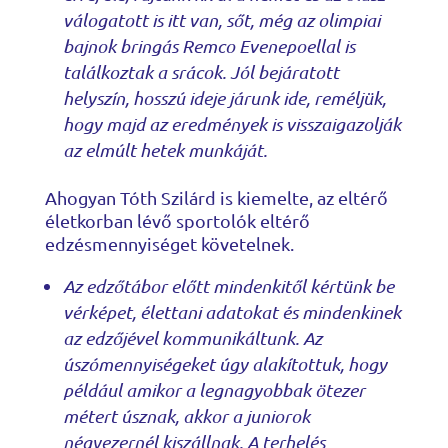
válogatott is itt van, sőt, még az olimpiai
bajnok bringás Remco Evenepoellal is
találkoztak a srácok. Jól bejáratott
helyszín, hosszú ideje járunk ide, reméljük,
hogy majd az eredmények is visszaigazolják
az elmúlt hetek munkáját.
Ahogyan Tóth Szilárd is kiemelte, az eltérő
életkorban lévő sportolók eltérő
edzésmennyiséget követelnek.
Az edzőtábor előtt mindenkitől kértünk be
vérképet, élettani adatokat és mindenkinek
az edzőjével kommunikáltunk. Az
úszómennyiségeket úgy alakítottuk, hogy
például amikor a legnagyobbak ötezer
métert úsznak, akkor a juniorok
négyezernél kiszállnak. A terhelés