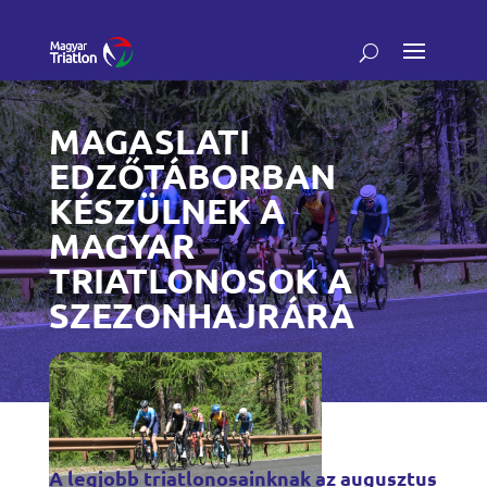
MAGASLATI
EDZŐTÁBORBAN
KÉSZÜLNEK A
MAGYAR
TRIATLONOSOK A
SZEZONHAJRÁRA
A legjobb triatlonosainknak az augusztus