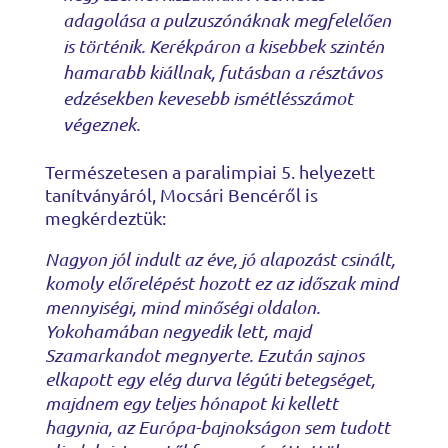
adagolása a pulzuszónáknak megfelelően
is történik. Kerékpáron a kisebbek szintén
hamarabb kiállnak, futásban a résztávos
edzésekben kevesebb ismétlésszámot
végeznek.
Természetesen a paralimpiai 5. helyezett
tanítványáról, Mocsári Bencéről is
megkérdeztük:
Nagyon jól indult az éve, jó alapozást csinált,
komoly előrelépést hozott ez az időszak mind
mennyiségi, mind minőségi oldalon.
Yokohamában negyedik lett, majd
Szamarkandot megnyerte. Ezután sajnos
elkapott egy elég durva légúti betegséget,
majdnem egy teljes hónapot ki kellett
hagynia, az Európa-bajnokságon sem tudott