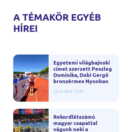
A TÉMAKÖR EGYÉB
HÍREI
Egyetemi világbajnoki
címet szerzett Peszleg
Dominika, Dobi Gergő
bronzérmes Nyonban
2026-08-8 10:08
Rekordlétszámú
magyar csapattal
vágunk neki a