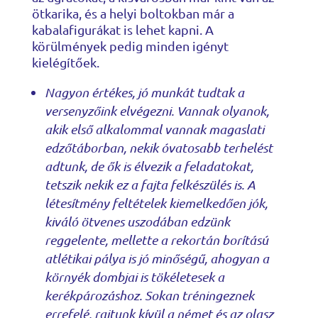
ötkarika, és a helyi boltokban már a
kabalafigurákat is lehet kapni. A
körülmények pedig minden igényt
kielégítőek.
Nagyon értékes, jó munkát tudtak a
versenyzőink elvégezni. Vannak olyanok,
akik első alkalommal vannak magaslati
edzőtáborban, nekik óvatosabb terhelést
adtunk, de ők is élvezik a feladatokat,
tetszik nekik ez a fajta felkészülés is. A
létesítmény feltételek kiemelkedően jók,
kiváló ötvenes uszodában edzünk
reggelente, mellette a rekortán borítású
atlétikai pálya is jó minőségű, ahogyan a
környék dombjai is tökéletesek a
kerékpározáshoz. Sokan tréningeznek
errefelé, rajtunk kívül a német és az olasz