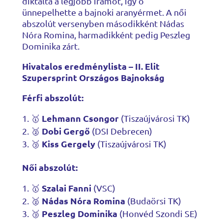
diktálta a legjobb iramot, így ő
ünnepelhette a bajnoki aranyérmet. A női
abszolút versenyben másodikként Nádas
Nóra Romina, harmadikként pedig Peszleg
Dominika zárt.
Hivatalos eredménylista – II. Elit
Szupersprint Országos Bajnokság
Férfi abszolút:
Lehmann Csongor
🥇
(Tiszaújvárosi TK)
Dobi Gergő
🥈
(DSI Debrecen)
Kiss Gergely
🥉
(Tiszaújvárosi TK)
Női abszolút:
Szalai Fanni
🥇
(VSC)
Nádas Nóra Romina
🥈
(Budaörsi TK)
Peszleg Dominika
🥉
(Honvéd Szondi SE)