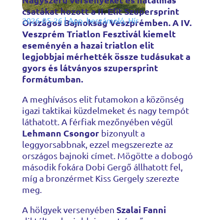
csatákat hozott a II. Elit Szupersprint
2026-05-26
|
App
,
beszámoló
,
Hír
Országos Bajnokság Veszprémben. A IV.
Veszprém Triatlon Fesztivál kiemelt
eseményén a hazai triatlon elit
legjobbjai mérhették össze tudásukat a
gyors és látványos szupersprint
formátumban.
A meghívásos elit futamokon a közönség
igazi taktikai küzdelmeket és nagy tempót
láthatott. A férfiak mezőnyében végül
Lehmann Csongor
bizonyult a
leggyorsabbnak, ezzel megszerezte az
országos bajnoki címet. Mögötte a dobogó
második fokára Dobi Gergő állhatott fel,
míg a bronzérmet Kiss Gergely szerezte
meg.
Szalai Fanni
A hölgyek versenyében