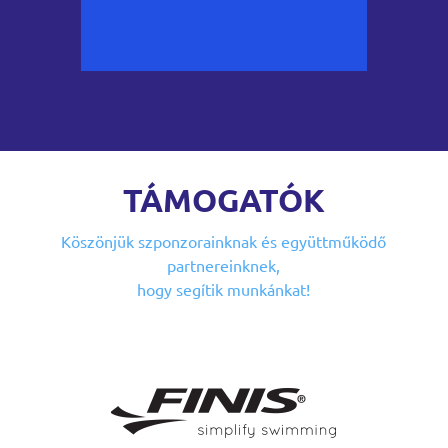
TÁMOGATÓK
Köszönjük szponzorainknak
és együttműködő
partnereinknek,
hogy segítik munkánkat!