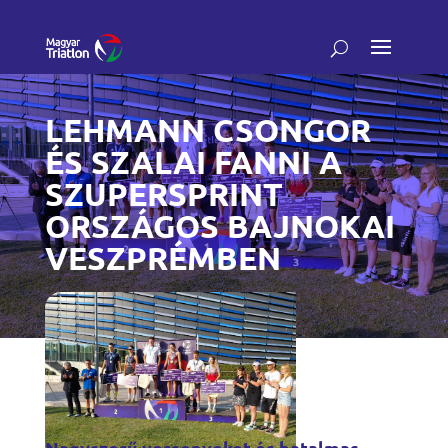
LEHMANN CSONGOR
ÉS SZALAI FANNI A
SZUPERSPRINT
ORSZÁGOS BAJNOKAI
VESZPRÉMBEN
Nagyszerű versenyeket és hatalmas