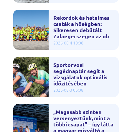
Rekordok és hatalmas
csaták a hőségben:
Sikeresen debütált
Zalaegerszegen az ob
2026-08-4 10:08
Sportorvosi
segédnaptár segít a
vizsgálatok optimális
időzítésében
2026-08-3 06:08
„Magasabb szinten
versenyeztünk, mint a
többi csapat” – így látta
a magyar mixváltó a