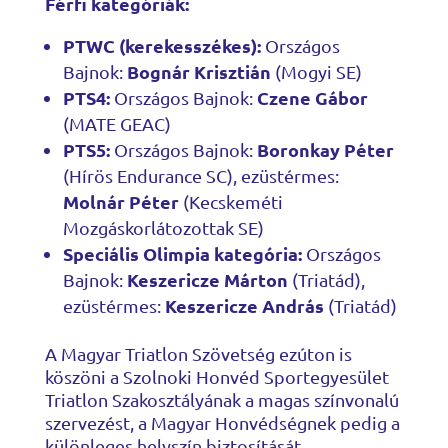
Férfi kategóriák:
PTWC (kerekesszékes):
Országos
Bognár Krisztián
Bajnok:
(Mogyi SE)
PTS4:
Czene Gábor
Országos Bajnok:
(MATE GEAC)
PTS5:
Boronkay Péter
Országos Bajnok:
(Hírös Endurance SC), ezüstérmes:
Molnár Péter
(Kecskeméti
Mozgáskorlátozottak SE)
Speciális Olimpia kategória:
Országos
Keszericze Márton
Bajnok:
(Triatád),
Keszericze András
ezüstérmes:
(Triatád)
A Magyar Triatlon Szövetség ezúton is
köszöni a Szolnoki Honvéd Sportegyesület
Triatlon Szakosztályának a magas színvonalú
szervezést, a Magyar Honvédségnek pedig a
különleges helyszín biztosítását.