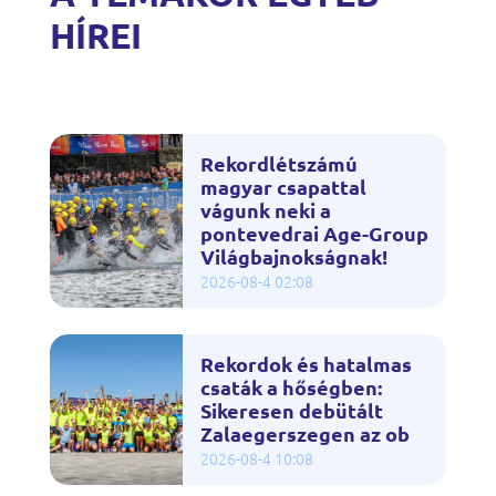
HÍREI
Rekordlétszámú
magyar csapattal
vágunk neki a
pontevedrai Age-Group
Világbajnokságnak!
2026-08-4 02:08
Rekordok és hatalmas
csaták a hőségben:
Sikeresen debütált
Zalaegerszegen az ob
2026-08-4 10:08