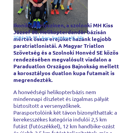
Ikonikus helyszínen, a szolnoki MH Kiss
József 86. Helikopterdandár bázisán
2026-05-13
|
App
,
beszámoló
,
Hír
mérték össze erejüket hazánk legjobb
paratriatlonistái. A Magyar Triatlon
Szövetség és a Szolnoki Honvéd SE közös
rendezésében megvalósult viadalon a
Paraduatlon Országos Bajnokság mellett
a korosztályos duatlon kupa futamait is
megrendezték.
A honvédségi helikopterbázis nem
mindennapi díszletet és izgalmas pályát
biztosított a versenyzőknek.
Parasportolóink két távon bizonyíthattak: a
kerekesszékes kategória indulói 2,5 km
futást (futószékkel), 12 km handbike-ozást
és újabb 2,5 km futást teljesítettek, míg a