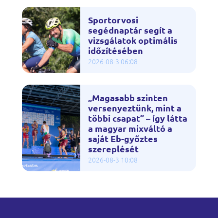
Sportorvosi
segédnaptár segít a
vizsgálatok optimális
időzítésében
2026-08-3 06:08
„Magasabb szinten
versenyeztünk, mint a
többi csapat” – így látta
a magyar mixváltó a
saját Eb-győztes
szereplését
2026-08-3 10:08