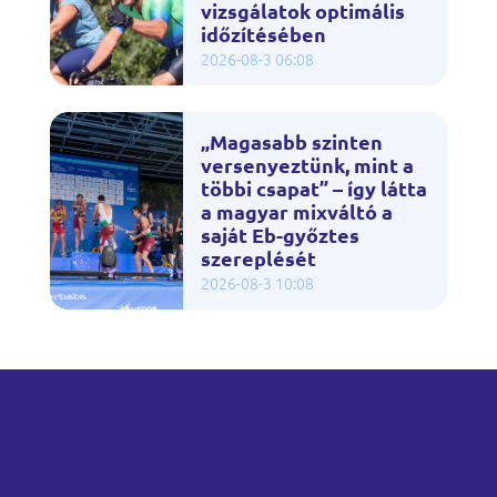
vizsgálatok optimális
időzítésében
2026-08-3 06:08
„Magasabb szinten
versenyeztünk, mint a
többi csapat” – így látta
a magyar mixváltó a
saját Eb-győztes
szereplését
2026-08-3 10:08