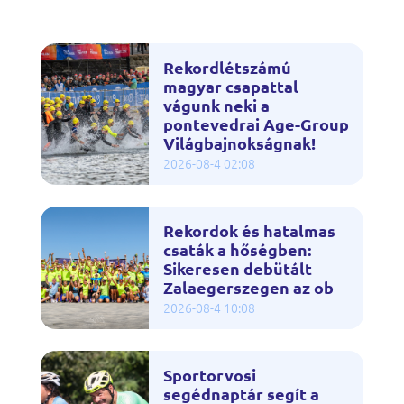
Rekordlétszámú
magyar csapattal
vágunk neki a
pontevedrai Age-Group
Világbajnokságnak!
2026-08-4 02:08
Rekordok és hatalmas
csaták a hőségben:
Sikeresen debütált
Zalaegerszegen az ob
2026-08-4 10:08
Sportorvosi
segédnaptár segít a