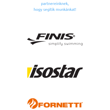
partnereinknek,
hogy segítik munkánkat!