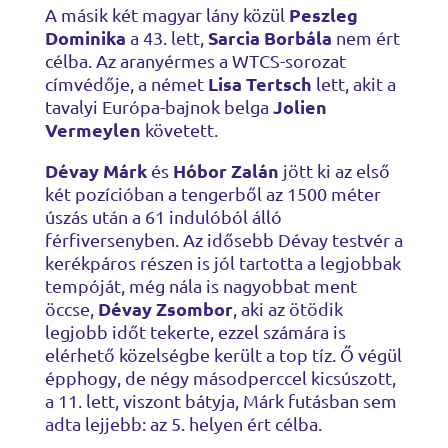
Peszleg
A másik két magyar lány közül
Dominika
Sarcia Borbála
a 43. lett,
nem ért
célba. Az aranyérmes a WTCS-sorozat
Lisa Tertsch
címvédője, a német
lett, akit a
Jolien
tavalyi Európa-bajnok belga
Vermeylen
követett.
Dévay Márk
Hóbor Zalán
és
jött ki az első
két pozícióban a tengerből az 1500 méter
úszás után a 61 indulóból álló
férfiversenyben. Az idősebb Dévay testvér a
kerékpáros részen is jól tartotta a legjobbak
tempóját, még nála is nagyobbat ment
Dévay Zsombor
öccse,
, aki az ötödik
legjobb időt tekerte, ezzel számára is
elérhető közelségbe került a top tíz. Ő végül
épphogy, de négy másodperccel kicsúszott,
a 11. lett, viszont bátyja, Márk futásban sem
adta lejjebb: az 5. helyen ért célba.