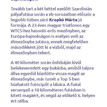
Tovább tart a két héttel ezelőtt Szardínián
pályafutása során a vb-sorozatban először a
Kropkó Márta
legjobb tízben záró
jó
formája. A 23 éves magyar triatlonos egy
WTCS-hez hasonló erős mezőnyben, az
Európa-bajnokságon is esélyes volt az
élmezőnybe jutásra, ennek megfelelően
másodikként jött ki a vízből, majd az
élmezőnyben tekert.
A 40 kilométer során önhibáján kívül
belekeveredett egy bukásba, amiből talpra
állva egyedül küzdötte vissza magát az
élmezőnybe, már ismét a Top 5-ben
húzhatott futócipőt a lábára. A fiatal
versenyző a 10 kilométeres futásban is
kitett magáért, és végül az előkelő 6. helyen
ért célba.