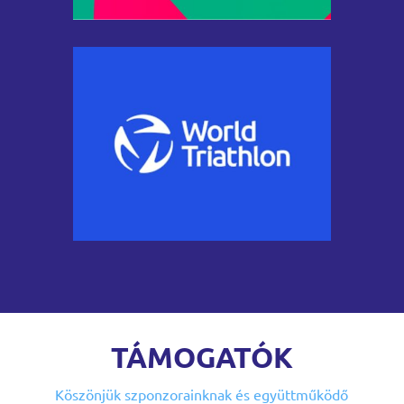
TÁMOGATÓK
Köszönjük szponzorainknak
és együttműködő