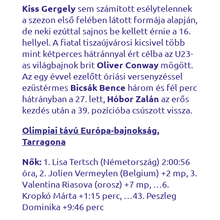
Kiss Gergely
sem számított esélytelennek
a szezon első felében látott formája alapján,
de neki ezúttal sajnos be kellett érnie a 16.
hellyel. A fiatal tiszaújvárosi kicsivel több
mint kétperces hátránnyal ért célba az U23-
Oliver Conway
as világbajnok brit
mögött.
Az egy évvel ezelőtt óriási versenyzéssel
Bicsák Bence
ezüstérmes
három és fél perc
Hóbor Zalán
hátrányban a 27. lett,
az erős
kezdés után a 39. pozícióba csúszott vissza.
Olimpiai távú Európa-bajnokság,
Tarragona
Nők:
1. Lisa Tertsch (Németország) 2:00:56
óra, 2. Jolien Vermeylen (Belgium) +2 mp, 3.
Valentina Riasova (orosz) +7 mp, …6.
Kropkó Márta +1:15 perc, …43. Peszleg
Dominika +9:46 perc