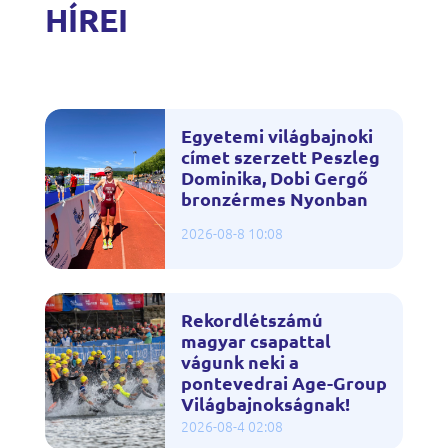
HÍREI
Egyetemi világbajnoki
címet szerzett Peszleg
Dominika, Dobi Gergő
bronzérmes Nyonban
2026-08-8 10:08
Rekordlétszámú
magyar csapattal
vágunk neki a
pontevedrai Age-Group
Világbajnokságnak!
2026-08-4 02:08