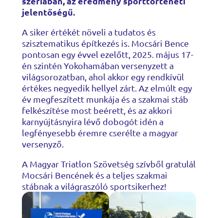
szériában, az eredmény sporttörténeti
jelentőségű.
A siker értékét növeli a tudatos és
szisztematikus építkezés is. Mocsári Bence
pontosan egy évvel ezelőtt, 2025. május 17-
én szintén Yokohamában versenyzett a
világsorozatban, ahol akkor egy rendkívül
értékes negyedik hellyel zárt. Az elmúlt egy
év megfeszített munkája és a szakmai stáb
felkészítése most beérett, és az akkori
karnyújtásnyira lévő dobogót idén a
legfényesebb éremre cserélte a magyar
versenyző.
A Magyar Triatlon Szövetség szívből gratulál
Mocsári Bencének és a teljes szakmai
stábnak a világraszóló sportsikerhez!