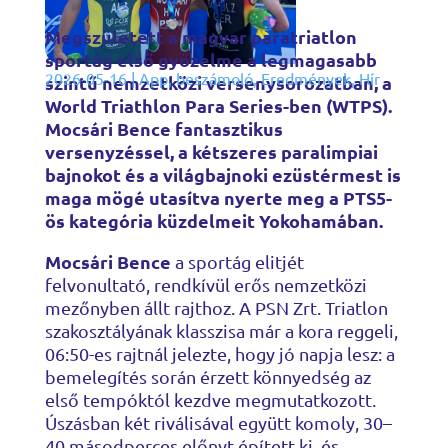
Megszületett a magyar paratriatlon
sportág első győzelme a legmagasabb
2026-05-16
|
App
,
beszámoló
,
Eredmények
,
Hír
szintű nemzetközi versenysorozatban, a
World Triathlon Para Series-ben (WTPS).
Mocsári Bence fantasztikus
versenyzéssel, a kétszeres paralimpiai
bajnokot és a világbajnoki ezüstérmest is
maga mögé utasítva nyerte meg a PTS5-
ös kategória küzdelmeit Yokohamában.
Mocsári Bence
a sportág elitjét
felvonultató, rendkívül erős nemzetközi
mezőnyben állt rajthoz. A PSN Zrt. Triatlon
szakosztályának klasszisa már a kora reggeli,
06:50-es rajtnál jelezte, hogy jó napja lesz: a
bemelegítés során érzett könnyedség az
első tempóktól kezdve megmutatkozott.
Úszásban két riválisával együtt komoly, 30–
40 másodperces előnyt épített ki, és