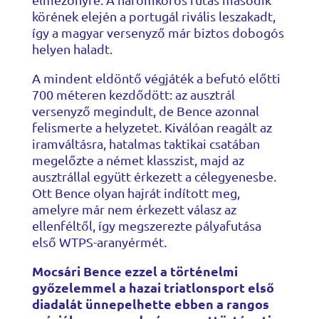
körének elején a portugál rivális leszakadt,
így a magyar versenyző már biztos dobogós
helyen haladt.
A mindent eldöntő végjáték a befutó előtti
700 méteren kezdődött: az ausztrál
versenyző megindult, de Bence azonnal
felismerte a helyzetet. Kiválóan reagált az
iramváltásra, hatalmas taktikai csatában
megelőzte a német klasszist, majd az
ausztrállal együtt érkezett a célegyenesbe.
Ott Bence olyan hajrát indított meg,
amelyre már nem érkezett válasz az
ellenféltől, így megszerezte pályafutása
első WTPS-aranyérmét.
Mocsári Bence ezzel a történelmi
győzelemmel a hazai triatlonsport első
diadalát ünnepelhette ebben a rangos