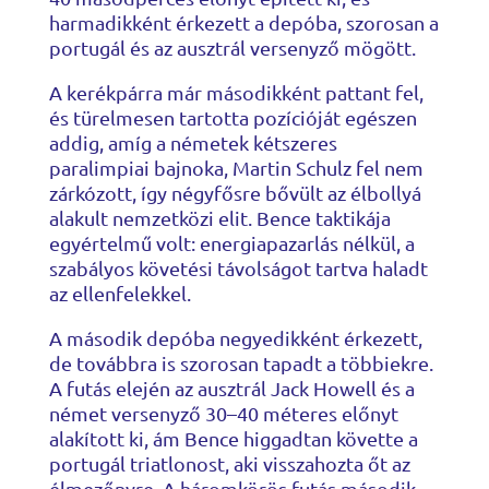
harmadikként érkezett a depóba, szorosan a
portugál és az ausztrál versenyző mögött.
A kerékpárra már másodikként pattant fel,
és türelmesen tartotta pozícióját egészen
addig, amíg a németek kétszeres
paralimpiai bajnoka, Martin Schulz fel nem
zárkózott, így négyfősre bővült az élbollyá
alakult nemzetközi elit. Bence taktikája
egyértelmű volt: energiapazarlás nélkül, a
szabályos követési távolságot tartva haladt
az ellenfelekkel.
A második depóba negyedikként érkezett,
de továbbra is szorosan tapadt a többiekre.
A futás elején az ausztrál Jack Howell és a
német versenyző 30–40 méteres előnyt
alakított ki, ám Bence higgadtan követte a
portugál triatlonost, aki visszahozta őt az
élmezőnyre. A háromkörös futás második