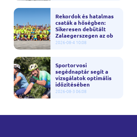
Rekordok és hatalmas
csaták a hőségben:
Sikeresen debütált
Zalaegerszegen az ob
2026-08-4 10:08
Sportorvosi
segédnaptár segít a
vizsgálatok optimális
időzítésében
2026-08-3 06:08