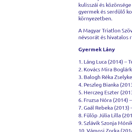
kulisszái és közönsége
gyermek és serdülő kor
környezetben.
A Magyar Triatlon Szöv
névsorát és hivatalos r
Gyermek Lány
Láng Luca (2014) – 
Kovács Mira Boglárk
Balogh Réka Zselyke
Peszleg Bianka (201
Herczeg Eszter (2013
Fruzsa Nóra (2014) 
Gaál Rebeka (2013) 
Fülöp Júlia Lilla (20
Szlávik Szonja Móni
Vámosi Zorka (2014)