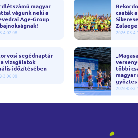
rdlétszámú magyar
Rekordo
ttal vágunk neki a
csaták 
evedrai Age-Group
Sikeres
gbajnokságnak!
Zalaege
8-4 02:08
2026-08-4 
torvosi segédnaptár
„Magasa
 a vizsgálatok
verseny
ális időzítésében
többi cs
magyar m
8-3 06:08
győztes
2026-08-3 