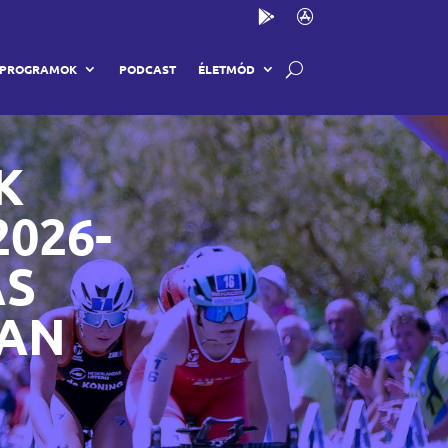
PROGRAMOK
PODCAST
ÉLETMÓD
K
026-
ÁS
BAN