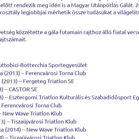
 előtt rendezik meg idén is a Magyar Utánpótlás Gálát. 2
osztály legjobbjai mérhetik össze tudásukat a világelit
etség közzétette a gála futamain rajthoz álló fiatal ver
ajtszámait.
Tuttobici-Bottecchia Sportegyesület
a (2013) – Ferencvárosi Torna Club
 (2013) – Fergeteg Triatlon SE
3) – CASTOR SE
) – Esztergomi Triatlon Kulturális és Szabadidősport E
– Ferencvárosi Torna Club
– New Wave Triatlon Klub
13) – Tiszaújvárosi Triatlon Klub
ka (2014) – New Wave Triatlon Klub
 – Tiszaújvárosi Triatlon Klub