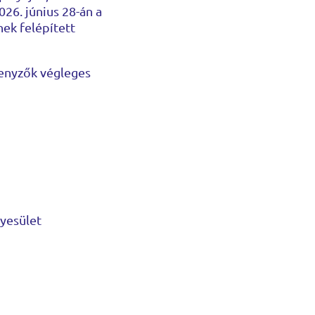
026. június 28-án a
nek felépített
senyzők végleges
gyesület