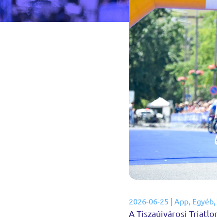
2026-06-25
|
App
,
Egyéb
A Tiszaújvárosi Triatlo