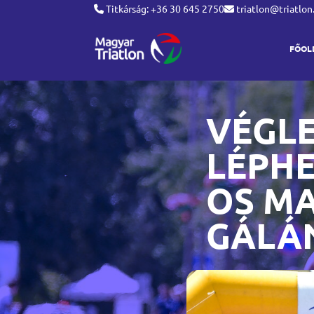
Titkárság: +36 30 645 2750
triatlon@triatlon
FŐOL
VÉGLE
LÉPHE
OS M
GÁLÁ