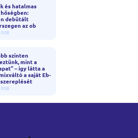
k és hatalmas
a hőségben:
en debütált
rszegen az ob
10:08
bb szinten
eztünk, mint a
apat” – így látta a
ixváltó a saját Eb-
 szereplését
10:08