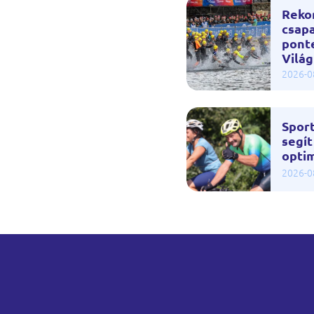
Reko
csapa
pont
Vilá
2026-0
Spor
segít
optim
2026-0