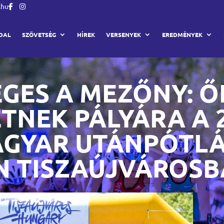
.hu
DAL
SZÖVETSÉG
HÍREK
VERSENYEK
EREDMÉNYEK
GES A MEZŐNY: Ő
TNEK PÁLYÁRA A 2
AGYAR UTÁNPÓTL
N TISZAÚJVÁROS