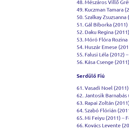
Mészáros Villő Gré
Kuczman Tamara (
Szalkay Zsuzsanna 
Gál Bíborka (2011) 
Daku Regina (2011
Móró Flóra Rozina 
Huszár Emese (2011
Falusi Léla (2012) 
Kása Csenge (2011) 
Serdülő Fiú
Vasadi Noel (2011)
Jantosik Barnabás 
Rapai Zoltán (2011
Szabó Flórián (2011
Mi Feiyu (2011) – 
Kovács Levente (20