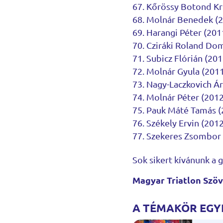
Kőrössy Botond Kri
Molnár Benedek (20
Harangi Péter (2011
Cziráki Roland Dom
Subicz Flórián (20
Molnár Gyula (2011
Nagy-Laczkovich Á
Molnár Péter (2012
Pauk Máté Tamás (2
Székely Ervin (201
Szekeres Zsombor 
Sok sikert kívánunk a 
Magyar Triatlon Szö
A TÉMAKÖR EGYÉ