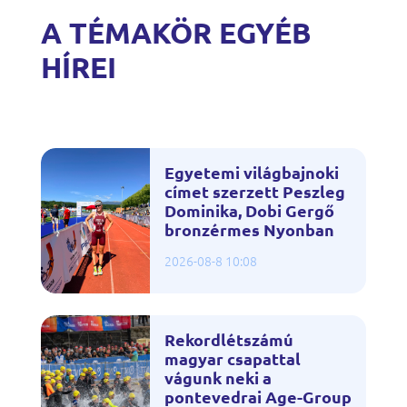
A TÉMAKÖR EGYÉB
HÍREI
Egyetemi világbajnoki
címet szerzett Peszleg
Dominika, Dobi Gergő
bronzérmes Nyonban
2026-08-8 10:08
Rekordlétszámú
magyar csapattal
vágunk neki a
pontevedrai Age-Group