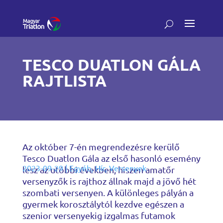
TESCO DUATLON GÁLA
RAJTLISTA
Az október 7-én megrendezésre kerülő
Tesco Duatlon Gála az első hasonló esemény
2023-09-29
|
Egyéb
,
Hír
,
Versenyek
lesz az utóbbi években, hiszen amatőr
versenyzők is rajthoz állnak majd a jövő hét
szombati versenyen. A különleges pályán a
gyermek korosztálytól kezdve egészen a
szenior versenyekig izgalmas futamok