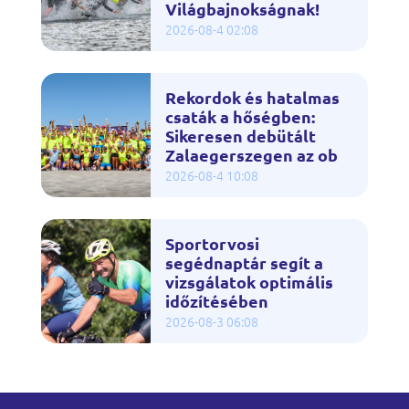
Világbajnokságnak!
2026-08-4 02:08
Rekordok és hatalmas
csaták a hőségben:
Sikeresen debütált
Zalaegerszegen az ob
2026-08-4 10:08
Sportorvosi
segédnaptár segít a
vizsgálatok optimális
időzítésében
2026-08-3 06:08