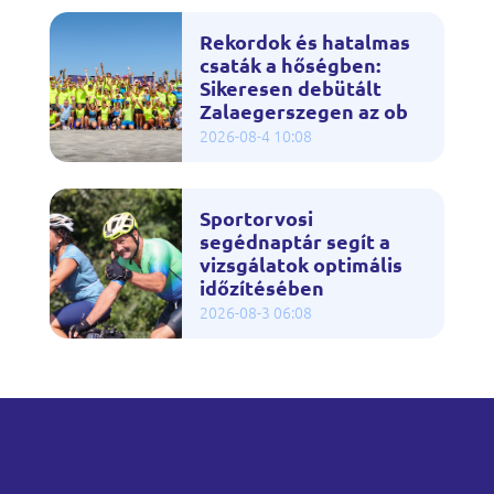
Rekordok és hatalmas
csaták a hőségben:
Sikeresen debütált
Zalaegerszegen az ob
2026-08-4 10:08
Sportorvosi
segédnaptár segít a
vizsgálatok optimális
időzítésében
2026-08-3 06:08