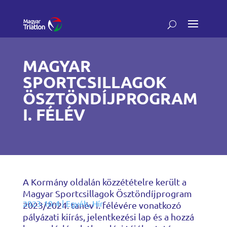
MAGYAR
SPORTCSILLAGOK
ÖSZTÖNDÍJPROGRAM
I. FÉLÉV
A Kormány oldalán közzétételre került a
Magyar Sportcsillagok Ösztöndíjprogram
2023-10-4
|
Egyéb
,
Hír
2023/2024. tanév I. félévére vonatkozó
pályázati kiírás, jelentkezési lap és a hozzá