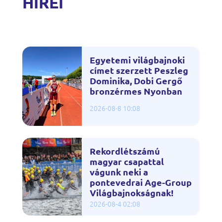
HÍREI
Egyetemi világbajnoki
címet szerzett Peszleg
Dominika, Dobi Gergő
bronzérmes Nyonban
2026-08-8 10:08
Rekordlétszámú
magyar csapattal
vágunk neki a
pontevedrai Age-Group
Világbajnokságnak!
2026-08-4 02:08