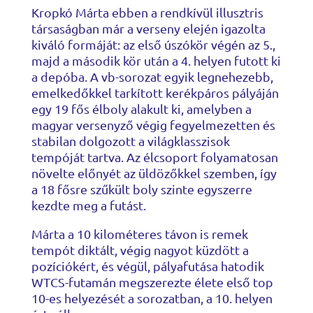
Kropkó Márta ebben a rendkívül illusztris
társaságban már a verseny elején igazolta
kiváló formáját: az első úszókör végén az 5.,
majd a második kör után a 4. helyen futott ki
a depóba. A vb-sorozat egyik legnehezebb,
emelkedőkkel tarkított kerékpáros pályáján
egy 19 fős élboly alakult ki, amelyben a
magyar versenyző végig fegyelmezetten és
stabilan dolgozott a világklasszisok
tempóját tartva. Az élcsoport folyamatosan
növelte előnyét az üldözőkkel szemben, így
a 18 fősre szűkült boly szinte egyszerre
kezdte meg a futást.
Márta a 10 kilométeres távon is remek
tempót diktált, végig nagyot küzdött a
pozíciókért, és végül, pályafutása hatodik
WTCS-futamán megszerezte élete első top
10-es helyezését a sorozatban, a 10. helyen