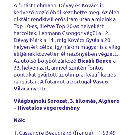
A futást Lehmann, Dévay és Kovács is
kedvező pozícióból kezdhette meg. Az élen
diktált rendkívül erős iram után a mieink a
Top 10-es, illetve Top 20-as helyekért
harcoltak. Lehmann Csongor végül a 12.,
Dévay Márk a 14., míg Kovács Gyula a 20.
helyen ért célba, így három magyar is a világ
elitjének közvetlen élmezőnyében végzett.
Bicsák Bence
Az utolsó bolyból zárkózó
a
33. helyen zárt, amivel szintén fontos
pontokat gyűjtött az olimpiai kvalifikációs
Vasco
ranglistán. A futamot a portugál
Vilaca
nyerte.
Világbajnoki Sorozat, 3. állomás, Alghero
– Hivatalos végeredmény
Nők:
Cassandre Beaugrand (francia) – 1:53:49