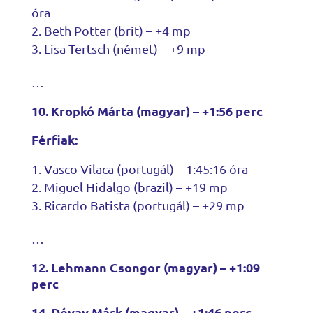
óra
Beth Potter (brit) – +4 mp
Lisa Tertsch (német) – +9 mp
…
10. Kropkó Márta (magyar) – +1:56 perc
Férfiak:
Vasco Vilaca (portugál) – 1:45:16 óra
Miguel Hidalgo (brazil) – +19 mp
Ricardo Batista (portugál) – +29 mp
…
12. Lehmann Csongor (magyar) – +1:09
perc
14. Dévay Márk (magyar) – +1:46 perc