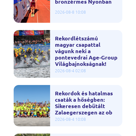
bronzérmes Nyonban
2026-08-8 10:08
Rekordlétszámú
magyar csapattal
vágunk neki a
pontevedrai Age-Group
Világbajnokságnak!
2026-08-4 02:08
Rekordok és hatalmas
csaták a hőségben:
Sikeresen debütált
Zalaegerszegen az ob
2026-08-4 10:08