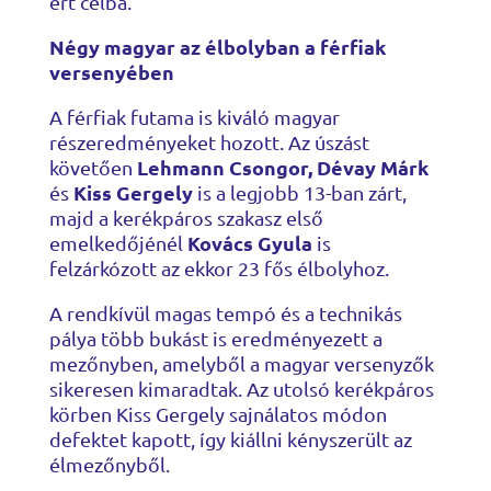
ért célba.
Négy magyar az élbolyban a férfiak
versenyében
A férfiak futama is kiváló magyar
részeredményeket hozott. Az úszást
Lehmann Csongor, Dévay Márk
követően
Kiss Gergely
és
is a legjobb 13-ban zárt,
majd a kerékpáros szakasz első
Kovács Gyula
emelkedőjénél
is
felzárkózott az ekkor 23 fős élbolyhoz.
A rendkívül magas tempó és a technikás
pálya több bukást is eredményezett a
mezőnyben, amelyből a magyar versenyzők
sikeresen kimaradtak. Az utolsó kerékpáros
körben Kiss Gergely sajnálatos módon
defektet kapott, így kiállni kényszerült az
élmezőnyből.