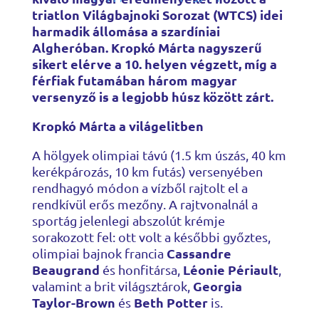
triatlon Világbajnoki Sorozat (WTCS) idei
harmadik állomása a szardíniai
Algheróban. Kropkó Márta nagyszerű
sikert elérve a 10. helyen végzett, míg a
férfiak futamában három magyar
versenyző is a legjobb húsz között zárt.
Kropkó Márta a világelitben
A hölgyek olimpiai távú (1.5 km úszás, 40 km
kerékpározás, 10 km futás) versenyében
rendhagyó módon a vízből rajtolt el a
rendkívül erős mezőny. A rajtvonalnál a
sportág jelenlegi abszolút krémje
sorakozott fel: ott volt a későbbi győztes,
Cassandre
olimpiai bajnok francia
Beaugrand
Léonie Périault
és honfitársa,
,
Georgia
valamint a brit világsztárok,
Taylor-Brown
Beth Potter
és
is.