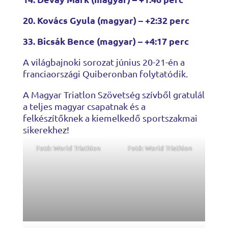
20. Kovács Gyula (magyar) – +2:32 perc
33. Bicsák Bence (magyar) – +4:17 perc
A világbajnoki sorozat június 20-21-én a
franciaországi Quiberonban folytatódik.
A Magyar Triatlon Szövetség szívből gratulál
a teljes magyar csapatnak és a
felkészítőknek a kiemelkedő sportszakmai
sikerekhez!
Fotó: World Triathlon
Fotó: World Triathlon