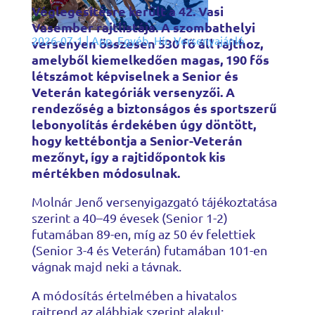
Véglegesítésre került a 42. Vasi
Vasember rajtlistája. A szombathelyi
2026-07-1
|
App
,
Egyéb
,
Hír
,
Versenyajánló
versenyen összesen 530 fő áll rajthoz,
amelyből kiemelkedően magas, 190 fős
létszámot képviselnek a Senior és
Veterán kategóriák versenyzői. A
rendezőség a biztonságos és sportszerű
lebonyolítás érdekében úgy döntött,
hogy kettébontja a Senior-Veterán
mezőnyt, így a rajtidőpontok kis
mértékben módosulnak.
Molnár Jenő versenyigazgató tájékoztatása
szerint a 40–49 évesek (Senior 1-2)
futamában 89-en, míg az 50 év felettiek
(Senior 3-4 és Veterán) futamában 101-en
vágnak majd neki a távnak.
A módosítás értelmében a hivatalos
rajtrend az alábbiak szerint alakul: