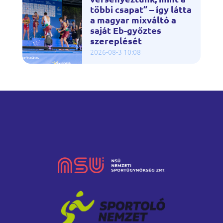
többi csapat” – így látta
a magyar mixváltó a
saját Eb-győztes
szereplését
2026-08-3 10:08