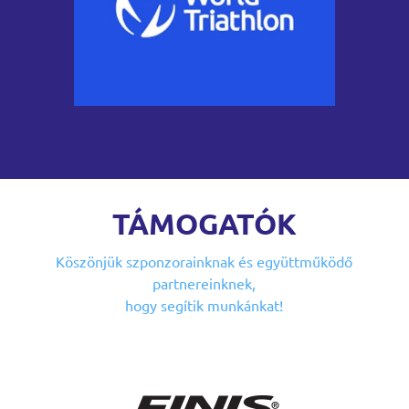
TÁMOGATÓK
Köszönjük szponzorainknak
és együttműködő
partnereinknek,
hogy segítik munkánkat!