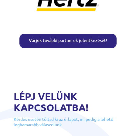
Várjuk további partnerek jelentkezését!
LÉPJ VELÜNK
KAPCSOLATBA!
Kérdés esetén töltsd ki az űrlapot, mi pedig a lehető
leghamarabb válaszolunk.