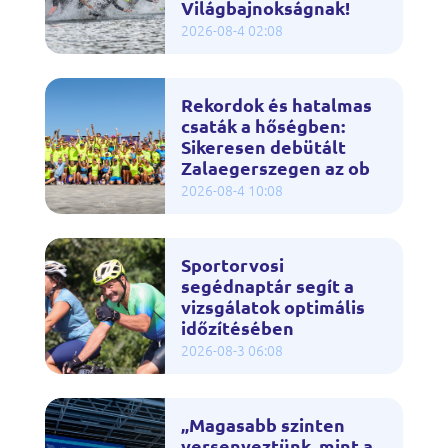
Világbajnokságnak!
2026-08-4 02:08
Rekordok és hatalmas
csaták a hőségben:
Sikeresen debütált
Zalaegerszegen az ob
2026-08-4 10:08
Sportorvosi
segédnaptár segít a
vizsgálatok optimális
időzítésében
2026-08-3 06:08
„Magasabb szinten
versenyeztünk, mint a