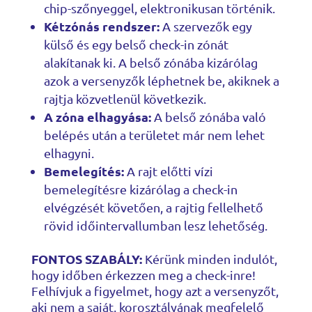
chip-szőnyeggel, elektronikusan történik.
Kétzónás rendszer:
A szervezők egy
külső és egy belső check-in zónát
alakítanak ki. A belső zónába kizárólag
azok a versenyzők léphetnek be, akiknek a
rajtja közvetlenül következik.
A zóna elhagyása:
A belső zónába való
belépés után a területet már nem lehet
elhagyni.
Bemelegítés:
A rajt előtti vízi
bemelegítésre kizárólag a check-in
elvégzését követően, a rajtig fellelhető
rövid időintervallumban lesz lehetőség.
FONTOS SZABÁLY:
Kérünk minden indulót,
hogy időben érkezzen meg a check-inre!
Felhívjuk a figyelmet, hogy azt a versenyzőt,
aki nem a saját, korosztályának megfelelő