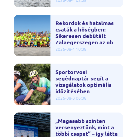
2026-08-4 02:08
Rekordok és hatalmas
csaták a hőségben:
Sikeresen debütált
Zalaegerszegen az ob
2026-08-4 10:08
Sportorvosi
segédnaptár segít a
vizsgálatok optimális
időzítésében
2026-08-3 06:08
„Magasabb szinten
versenyeztünk, mint a
többi csapat” – így látta