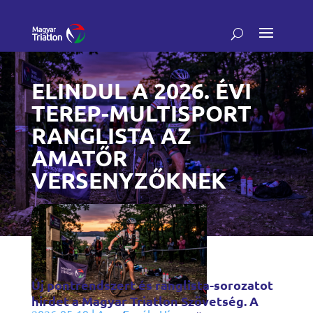
ELINDUL A 2026. ÉVI
TEREP-MULTISPORT
RANGLISTA AZ
AMATŐR
VERSENYZŐKNEK
Új pontrendszert és ranglista-sorozatot
hirdet a Magyar Triatlon Szövetség. A