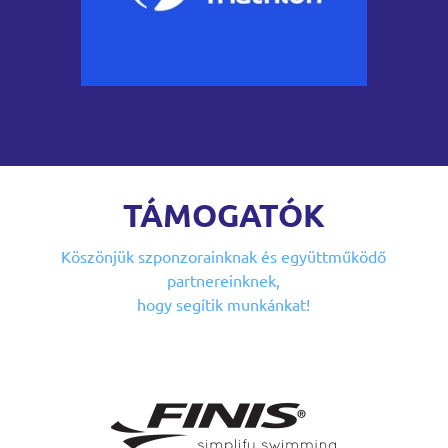
TÁMOGATÓK
Köszönjük szponzorainknak
és együttműködő
partnereinknek,
hogy segítik munkánkat!