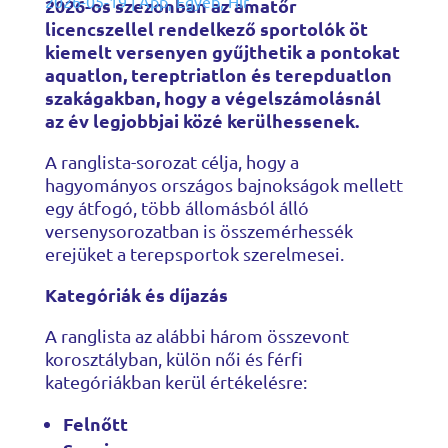
2026-05-19
|
App
,
Egyéb
,
Hír
2026-os szezonban az amatőr
licencszellel rendelkező sportolók öt
kiemelt versenyen gyűjthetik a pontokat
aquatlon, tereptriatlon és terepduatlon
szakágakban, hogy a végelszámolásnál
az év legjobbjai közé kerülhessenek.
A ranglista-sorozat célja, hogy a
hagyományos országos bajnokságok mellett
egy átfogó, több állomásból álló
versenysorozatban is összemérhessék
erejüket a terepsportok szerelmesei.
Kategóriák és díjazás
A ranglista az alábbi három összevont
korosztályban, külön női és férfi
kategóriákban kerül értékelésre:
Felnőtt