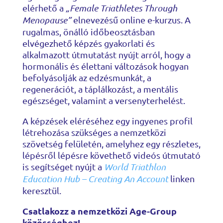
elérhető a
„Female Triathletes Through
Menopause”
elnevezésű online e-kurzus. A
rugalmas, önálló időbeosztásban
elvégezhető képzés gyakorlati és
alkalmazott útmutatást nyújt arról, hogy a
hormonális és élettani változások hogyan
befolyásolják az edzésmunkát, a
regenerációt, a táplálkozást, a mentális
egészséget, valamint a versenyterhelést.
A képzések eléréséhez egy ingyenes profil
létrehozása szükséges a nemzetközi
szövetség felületén, amelyhez egy részletes,
lépésről lépésre követhető videós útmutató
is segítséget nyújt a
World Triathlon
Education Hub – Creating An Account
linken
keresztül.
Csatlakozz a nemzetközi Age-Group
közösséghez!