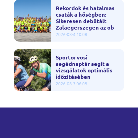
Rekordok és hatalmas
csaták a hőségben:
Sikeresen debütált
Zalaegerszegen az ob
2026-08-4 10:08
Sportorvosi
segédnaptár segít a
vizsgálatok optimális
időzítésében
2026-08-3 06:08