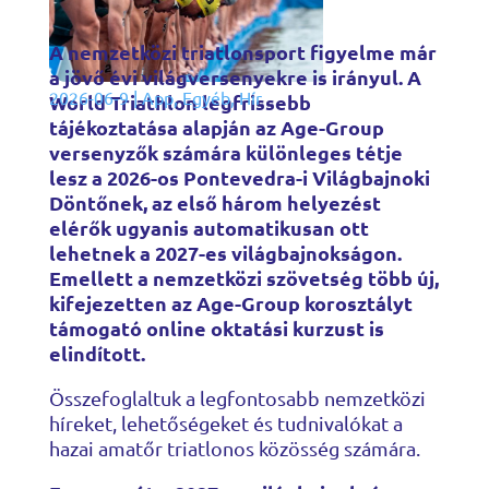
A nemzetközi triatlonsport figyelme már
a jövő évi világversenyekre is irányul. A
2026-06-9
|
App
,
Egyéb
,
Hír
World Triathlon legfrissebb
tájékoztatása alapján az Age-Group
versenyzők számára különleges tétje
lesz a 2026-os Pontevedra-i Világbajnoki
Döntőnek, az első három helyezést
elérők ugyanis automatikusan ott
lehetnek a 2027-es világbajnokságon.
Emellett a nemzetközi szövetség több új,
kifejezetten az Age-Group korosztályt
támogató online oktatási kurzust is
elindított.
Összefoglaltuk a legfontosabb nemzetközi
híreket, lehetőségeket és tudnivalókat a
hazai amatőr triatlonos közösség számára.