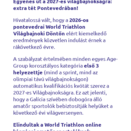
Egyenes út a 2027-es világbajnokságra:
extra tét Pontevedrában!
2026-os
Hivatalossá vált, hogy a
pontevedrai World Triathlon
Világbajnoki Döntőn
elért kiemelkedő
eredmények közvetlen indulást érnek a
rákövetkező évre.
A szabályzat értelmében minden egyes Age-
első 3
Group korosztályos kategória
helyezettje
(mind a sprint, mind az
olimpiai távú világbajnokságon)
automatikus kvalifikációs kvótát szerez a
2027-es Világbajnokságra. Ez azt jelenti,
hogy a Galícia szívében dobogóra álló
amatőr sportolók bebiztosítják helyüket a
következő évi világversenyen.
Elindultak a World Triathlon online