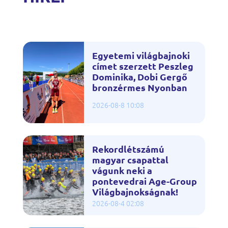
Egyetemi világbajnoki
címet szerzett Peszleg
Dominika, Dobi Gergő
bronzérmes Nyonban
2026-08-8 10:08
Rekordlétszámú
magyar csapattal
vágunk neki a
pontevedrai Age-Group
Világbajnokságnak!
2026-08-4 02:08