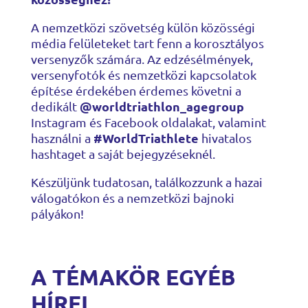
A nemzetközi szövetség külön közösségi
média felületeket tart fenn a korosztályos
versenyzők számára. Az edzésélmények,
versenyfotók és nemzetközi kapcsolatok
építése érdekében érdemes követni a
@worldtriathlon_agegroup
dedikált
Instagram és Facebook oldalakat, valamint
#WorldTriathlete
használni a
hivatalos
hashtaget a saját bejegyzéseknél.
Készüljünk tudatosan, találkozzunk a hazai
válogatókon és a nemzetközi bajnoki
pályákon!
A TÉMAKÖR EGYÉB
HÍREI