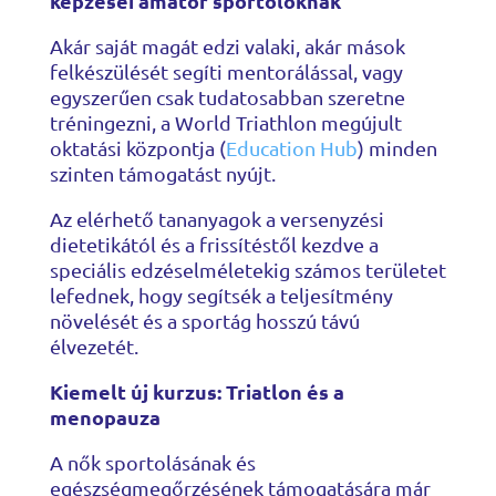
képzései amatőr sportolóknak
Akár saját magát edzi valaki, akár mások
felkészülését segíti mentorálással, vagy
egyszerűen csak tudatosabban szeretne
tréningezni, a World Triathlon megújult
oktatási központja (
Education Hub
) minden
szinten támogatást nyújt.
Az elérhető tananyagok a versenyzési
dietetikától és a frissítéstől kezdve a
speciális edzéselméletekig számos területet
lefednek, hogy segítsék a teljesítmény
növelését és a sportág hosszú távú
élvezetét.
Kiemelt új kurzus: Triatlon és a
menopauza
A nők sportolásának és
egészségmegőrzésének támogatására már