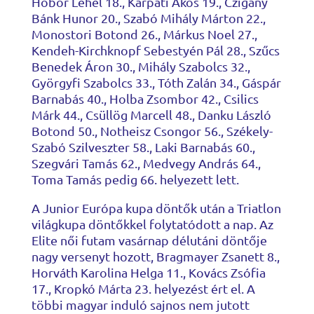
Hóbor Lehel 18., Kárpáti Ákos 19., Czigány
Bánk Hunor 20., Szabó Mihály Márton 22.,
Monostori Botond 26., Márkus Noel 27.,
Kendeh-Kirchknopf Sebestyén Pál 28., Szűcs
Benedek Áron 30., Mihály Szabolcs 32.,
Györgyfi Szabolcs 33., Tóth Zalán 34., Gáspár
Barnabás 40., Holba Zsombor 42., Csilics
Márk 44., Csüllög Marcell 48., Danku László
Botond 50., Notheisz Csongor 56., Székely-
Szabó Szilveszter 58., Laki Barnabás 60.,
Szegvári Tamás 62., Medvegy András 64.,
Toma Tamás pedig 66. helyezett lett.
A Junior Európa kupa döntők után a Triatlon
világkupa döntőkkel folytatódott a nap. Az
Elite női futam vasárnap délutáni döntője
nagy versenyt hozott, Bragmayer Zsanett 8.,
Horváth Karolina Helga 11., Kovács Zsófia
17., Kropkó Márta 23. helyezést ért el. A
többi magyar induló sajnos nem jutott