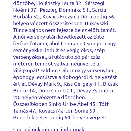
döntőbe, Holánszky Laura 32., Sárszegi
Noémi 37., Peszleg Dominika 51., Sarcia
Borbála 52., Kovács Fruzsina Dóra pedig 56.
helyen végzett összesítésben. Bukovszki
Tünde sajnos nem fejezte be az előfutamát.
A női verseny után következett az Elite
férfiak futama, ahol Lehmann Csongor nagy
reményekkel indult és végig okos, szép
versenyzéssel, a futás utolsó pár száz
méterén tempót váltva megnyerte a
világkupát! Faldum Gábor nagy versenyben,
épphogy lecsúszva a dobogóról 4. helyezést
ért el. Dévay Márk 9., Kiss Gergely 11., Bicsák
Bence 14., Dobi Gergő 21., Dévay Zsombor
28. helyen végzett a döntőben.
Összesítésben Sinkó-Uribe Ábel 45., Tóth
Tamás 47., Kovács Márton Soma 59.,
Benedek Péter pedig 64. helyen végzett.
Gratulálunk minden indulónak!