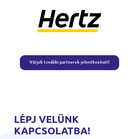
Várjuk további partnerek jelentkezését!
LÉPJ VELÜNK
KAPCSOLATBA!