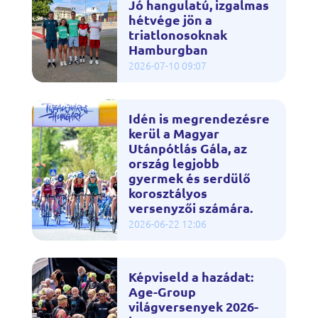
Jó hangulatú, izgalmas
hétvége jön a
triatlonosoknak
Hamburgban
2026-07-10 09:07
Idén is megrendezésre
kerül a Magyar
Utánpótlás Gála, az
ország legjobb
gyermek és serdülő
korosztályos
versenyzői számára.
2026-06-22 12:06
Képviseld a hazádat:
Age-Group
világversenyek 2026-