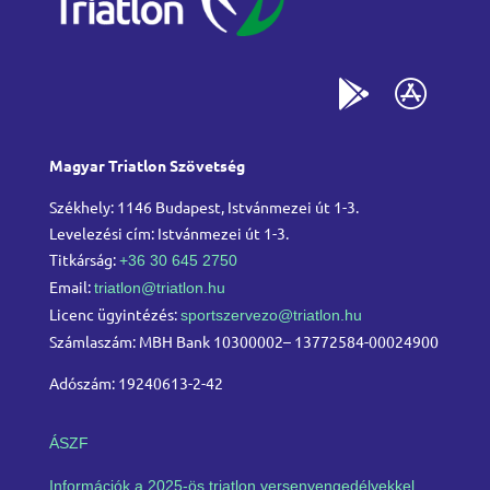
Magyar Triatlon Szövetség
Székhely: 1146 Budapest, Istvánmezei út 1-3.
Levelezési cím: Istvánmezei út 1-3.
Titkárság:
+36 30 645 2750
Email:
triatlon@triatlon.hu
Licenc ügyintézés:
sportszervezo@triatlon.hu
Számlaszám: MBH Bank 10300002– 13772584-00024900
Adószám: 19240613-2-42
ÁSZF
Információk a 2025-ös triatlon versenyengedélyekkel