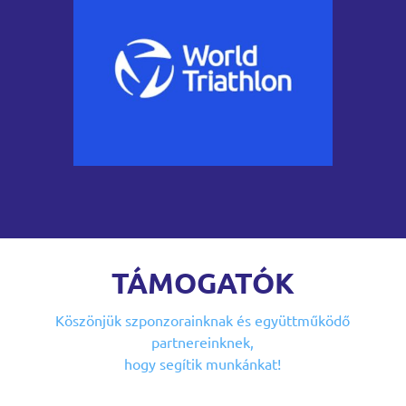
TÁMOGATÓK
Köszönjük szponzorainknak
és együttműködő
partnereinknek,
hogy segítik munkánkat!