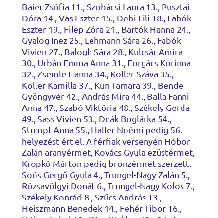
Baier Zsófia 11., Szobácsi Laura 13., Pusztai
Dóra 14., Vas Eszter 15., Dobi Lili 18., Fabók
Eszter 19., Filep Zóra 21., Bartók Hanna 24.,
Gyalog Inez 25., Lehmann Sára 26., Fabók
Vivien 27., Balogh Sára 28., Kulcsár Amira
30., Urbán Emma Anna 31., Forgács Korinna
32., Zsemle Hanna 34., Koller Száva 35.,
Koller Kamilla 37., Kun Tamara 39., Bende
Gyöngyvér 42., András Míra 44., Balla Fanni
Anna 47., Szabó Viktória 48., Székely Gerda
49., Sass Vivien 53., Deák Boglárka 54.,
Stumpf Anna 55., Haller Noémi pedig 56.
helyezést ért el. A férfiak versenyén Hóbor
Zalán aranyérmet, Kovács Gyula ezüstérmet,
Kropkó Márton pedig bronzérmet szerzett.
Soós Gergő Gyula 4., Trungel-Nagy Zalán 5.,
Rózsavölgyi Donát 6., Trungel-Nagy Kolos 7.,
Székely Konrád 8., Szűcs András 13.,
Heiszmann Benedek 14., Fehér Tibor 16.,