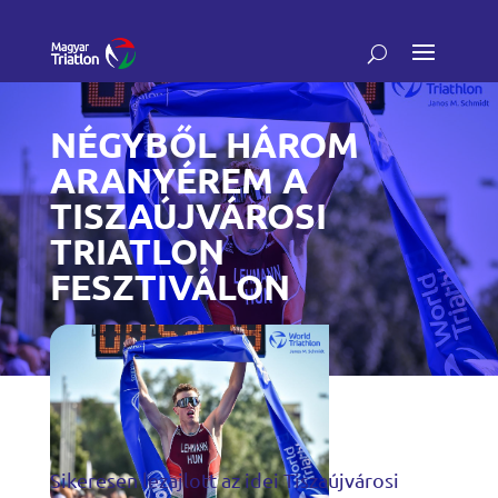
NÉGYBŐL HÁROM
ARANYÉREM A
TISZAÚJVÁROSI
TRIATLON
FESZTIVÁLON
Sikeresen lezajlott az idei Tiszaújvárosi