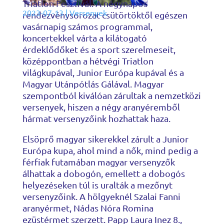
Triatlon Fesztivál. A négynapos
2023-07-13
|
Versenyek
rendezvénysorozat csütörtöktől egészen
vasárnapig számos programmal,
koncertekkel várta a kilátogató
érdeklődőket és a sport szerelmeseit,
középpontban a hétvégi Triatlon
világkupával, Junior Európa kupával és a
Magyar Utánpótlás Gálával. Magyar
szempontból kiválóan zárultak a nemzetközi
versenyek, hiszen a négy aranyéremből
hármat versenyzőink hozhattak haza.
Elsöprő magyar sikerekkel zárult a Junior
Európa kupa, ahol mind a nők, mind pedig a
férfiak futamában magyar versenyzők
álhattak a dobogón, emellett a dobogós
helyezéseken túl is uralták a mezőnyt
versenyzőink. A hölgyeknél Szalai Fanni
aranyérmet, Nádas Nóra Romina
ezüstérmet szerzett. Papp Laura Inez 8.,