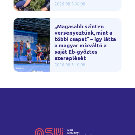
2026-08-3 06:08
„Magasabb szinten
versenyeztünk, mint a
többi csapat” – így látta
a magyar mixváltó a
saját Eb-győztes
szereplését
2026-08-3 10:08