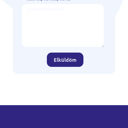
Elküldöm