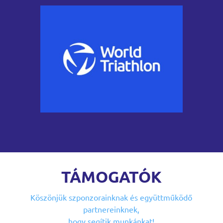
TÁMOGATÓK
Köszönjük szponzorainknak
és együttműködő
partnereinknek,
hogy segítik munkánkat!