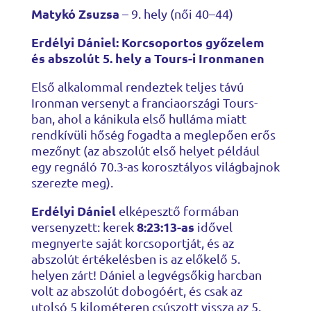
Matykó Zsuzsa
– 9. hely (női 40–44)
Erdélyi Dániel: Korcsoportos győzelem
és abszolút 5. hely a Tours-i Ironmanen
Első alkalommal rendeztek teljes távú
Ironman versenyt a franciaországi Tours-
ban, ahol a kánikula első hulláma miatt
rendkívüli hőség fogadta a meglepően erős
mezőnyt (az abszolút első helyet például
egy regnáló 70.3-as korosztályos világbajnok
szerezte meg).
Erdélyi Dániel
elképesztő formában
8:23:13-as
versenyzett: kerek
idővel
megnyerte saját korcsoportját, és az
abszolút értékelésben is az előkelő 5.
helyen zárt! Dániel a legvégsőkig harcban
volt az abszolút dobogóért, és csak az
utolsó 5 kilométeren csúszott vissza az 5.