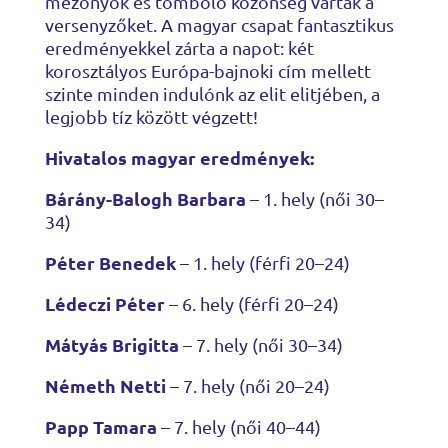
mezőnyök és tomboló közönség várták a
versenyzőket. A magyar csapat fantasztikus
eredményekkel zárta a napot: két
korosztályos Európa-bajnoki cím mellett
szinte minden indulónk az elit elitjében, a
legjobb tíz között végzett!
Hivatalos magyar eredmények:
Bárány-Balogh Barbara
– 1. hely (női 30–
34)
Péter Benedek
– 1. hely (férfi 20–24)
Lédeczi Péter
– 6. hely (férfi 20–24)
Mátyás Brigitta
– 7. hely (női 30–34)
Németh Netti
– 7. hely (női 20–24)
Papp Tamara
– 7. hely (női 40–44)