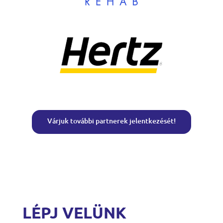
Várjuk további partnerek jelentkezését!
LÉPJ VELÜNK