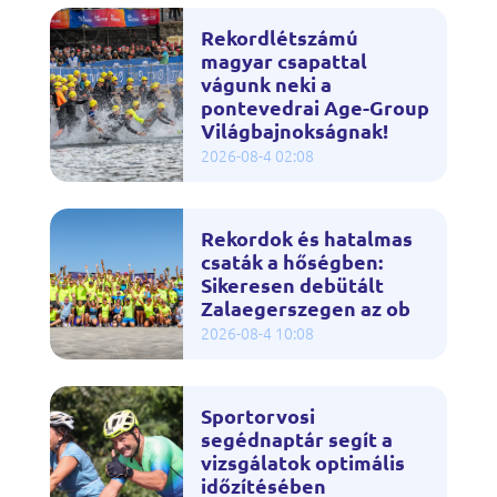
Rekordlétszámú
magyar csapattal
vágunk neki a
pontevedrai Age-Group
Világbajnokságnak!
2026-08-4 02:08
Rekordok és hatalmas
csaták a hőségben:
Sikeresen debütált
Zalaegerszegen az ob
2026-08-4 10:08
Sportorvosi
segédnaptár segít a
vizsgálatok optimális
időzítésében