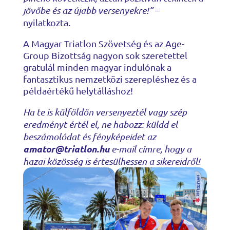
jövőbe és az újabb versenyekre!”
–
nyilatkozta.
A Magyar Triatlon Szövetség és az Age-
Group Bizottság nagyon sok szeretettel
gratulál minden magyar indulónak a
fantasztikus nemzetközi szerepléshez és a
példaértékű helytálláshoz!
Ha te is külföldön versenyeztél vagy szép
eredményt értél el, ne habozz: küldd el
beszámolódat és fényképeidet az
amator@triatlon.hu
e-mail címre, hogy a
hazai közösség is értesülhessen a sikereidről!