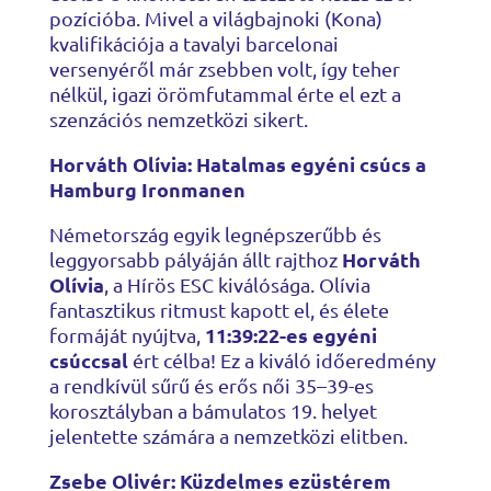
pozícióba. Mivel a világbajnoki (Kona)
kvalifikációja a tavalyi barcelonai
versenyéről már zsebben volt, így teher
nélkül, igazi örömfutammal érte el ezt a
szenzációs nemzetközi sikert.
Horváth Olívia: Hatalmas egyéni csúcs a
Hamburg Ironmanen
Németország egyik legnépszerűbb és
Horváth
leggyorsabb pályáján állt rajthoz
Olívia
, a Hírös ESC kiválósága. Olívia
fantasztikus ritmust kapott el, és élete
11:39:22-es egyéni
formáját nyújtva,
csúccsal
ért célba! Ez a kiváló időeredmény
a rendkívül sűrű és erős női 35–39-es
korosztályban a bámulatos 19. helyet
jelentette számára a nemzetközi elitben.
Zsebe Olivér: Küzdelmes ezüstérem