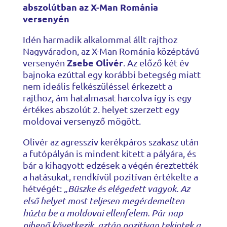
abszolútban az X-Man Románia
versenyén
Idén harmadik alkalommal állt rajthoz
Nagyváradon, az X-Man Románia középtávú
Zsebe Olivér
versenyén
. Az előző két év
bajnoka ezúttal egy korábbi betegség miatt
nem ideális felkészüléssel érkezett a
rajthoz, ám hatalmasat harcolva így is egy
értékes abszolút 2. helyet szerzett egy
moldovai versenyző mögött.
Olivér az agresszív kerékpáros szakasz után
a futópályán is mindent kitett a pályára, és
bár a kihagyott edzések a végén éreztették
a hatásukat, rendkívül pozitívan értékelte a
hétvégét:
„Büszke és elégedett vagyok. Az
első helyet most teljesen megérdemelten
húzta be a moldovai ellenfelem. Pár nap
pihenő következik, aztán pozitívan tekintek a